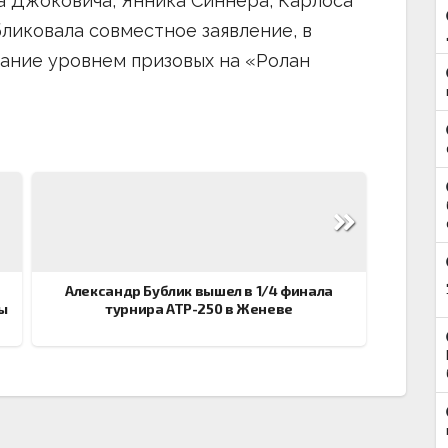
а Джоковича, Янника Синнера, Карлоса
бликовала совместное заявление, в
ание уровнем призовых на «Ролан
Александр Бублик вышел в 1/4 финала
ы
турнира АТР-250 в Женеве