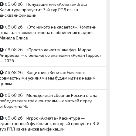
Полузащитник «Ахмата» Эгаш
06.08.26
Касинтура пропустит 3-й тур РПЛ из-за
дисквалификации
«Это никого не касается». Компани
06.08.26
отказался комментировать обвинения в адрес
Майкла Олисе
«Просто лежит в шкафу». Мирра
06.08.26
Андреева — о бейдже со значками «Ролан Гаррос»
— 2026
Защитник «Зенита» Емченко:
06.08.26
совместными усилиями мы будем идти к нашим
целям
Молодёжная сборная России стала
06.08.26
победителем трёх контрольных матчей перед
отбором на ЧЕ
Игрок «Ахмата» Касинтура —
06.08.26
единственный футболист, который пропустит 3-й
тур РПЛ из-за дисквалификации