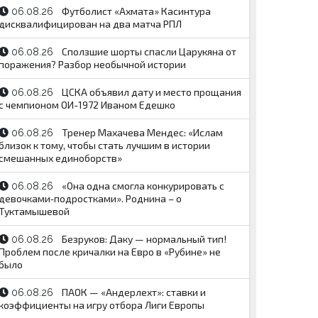
Футболист «Ахмата» Касинтура
06.08.26
дисквалифицирован на два матча РПЛ
Сползшие шорты спасли Царукяна от
06.08.26
поражения? Разбор необычной истории
ЦСКА объявил дату и место прощания
06.08.26
с чемпионом ОИ-1972 Иваном Едешко
Тренер Махачева Мендес: «Ислам
06.08.26
близок к тому, чтобы стать лучшим в истории
смешанных единоборств»
«Она одна смогла конкурировать с
06.08.26
девочками‑подростками». Роднина – о
Туктамышевой
Безруков: Даку — нормальный тип!
06.08.26
Проблем после кричалки на Евро в «Рубине» не
было
ПАОК — «Андерлехт»: ставки и
06.08.26
коэффициенты на игру отбора Лиги Европы