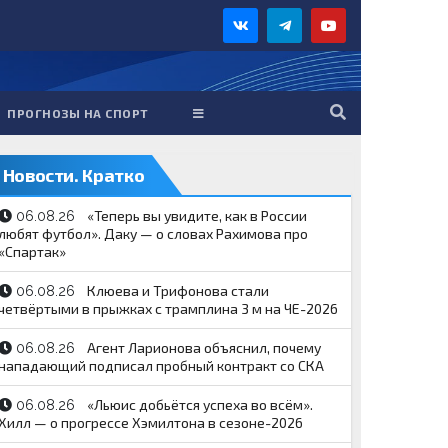
ПРОГНОЗЫ НА СПОРТ
Новости. Кратко
«Теперь вы увидите, как в России
06.08.26
любят футбол». Даку — о словах Рахимова про
«Спартак»
Клюева и Трифонова стали
06.08.26
четвёртыми в прыжках с трамплина 3 м на ЧЕ-2026
Агент Ларионова объяснил, почему
06.08.26
нападающий подписал пробный контракт со СКА
«Льюис добьётся успеха во всём».
06.08.26
Хилл — о прогрессе Хэмилтона в сезоне-2026