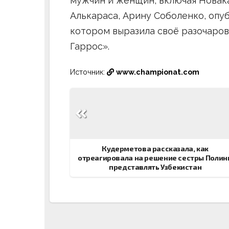
мужчин и женщин, включая Новак
Алькараса, Арину Соболенко, опу
котором выразила своё разочаров
Гаррос».
Источник:
www.championat.com
Навигация
по
записям
Кудерметова рассказала, как
отреагировала на решение сестры Полин
представлять Узбекистан