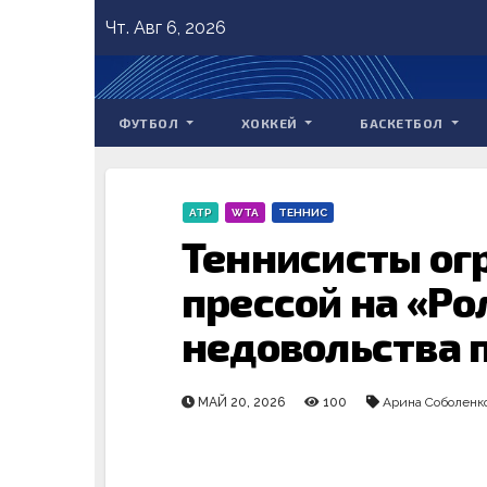
Skip
Чт. Авг 6, 2026
to
content
ФУТБОЛ
ХОККЕЙ
БАСКЕТБОЛ
ATP
WTA
ТЕННИС
Теннисисты ог
прессой на «Ро
недовольства 
МАЙ 20, 2026
100
Арина Соболенк