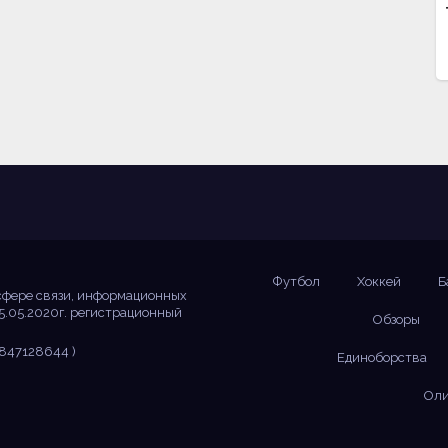
Футбол
Хоккей
Б
сфере связи, информационных
5.05.2020г. регистрационный
Обзоры
847128644 )
Единоборства
Оли