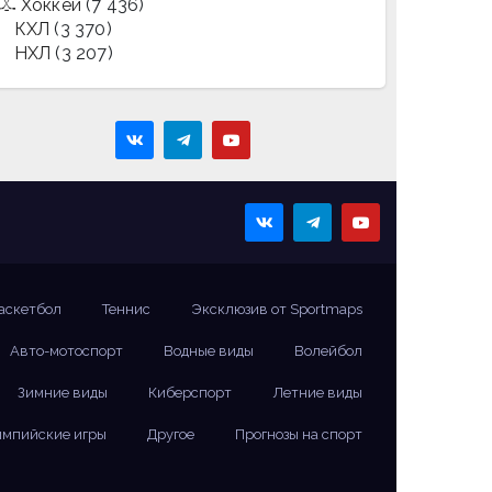
Хоккей
(7 436)
КХЛ
(3 370)
НХЛ
(3 207)
аскетбол
Теннис
Эксклюзив от Sportmaps
Авто-мотоспорт
Водные виды
Волейбол
Зимние виды
Киберспорт
Летние виды
мпийские игры
Другое
Прогнозы на спорт