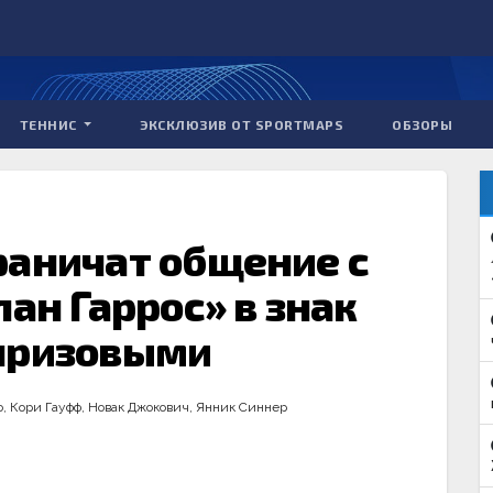
ТЕННИС
ЭКСКЛЮЗИВ ОТ SPORTMAPS
ОБЗОРЫ
раничат общение с
лан Гаррос» в знак
призовыми
о
,
Кори Гауфф
,
Новак Джокович
,
Янник Синнер