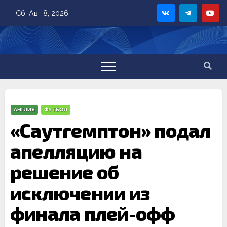
Skip
Сб. Авг 8, 2026
to
content
АНГЛИЯ
ФУТБОЛ
«Саутгемптон» подал
апелляцию на
решение об
исключении из
финала плей-офф