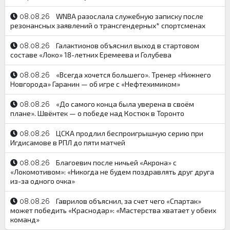
WNBA разослала служебную записку после
08.08.26
резонансных заявлений о трансгендерных* спортсменах
Галактионов объяснил выход в стартовом
08.08.26
составе «Локо» 18-летних Еремеева и Голубева
«Всегда хочется большего». Тренер «Нижнего
08.08.26
Новгорода» Гаранин — об игре с «Нефтехимиком»
«До самого конца была уверена в своём
08.08.26
плане». Швёнтек — о победе над Костюк в Торонто
ЦСКА продлил беспроигрышную серию при
08.08.26
Игдисамове в РПЛ до пяти матчей
Благоевич после ничьей «Акрона» с
08.08.26
«Локомотивом»: «Никогда не будем поздравлять друг друга
из-за одного очка»
Гаврилов объяснил, за счет чего «Спартак»
08.08.26
может победить «Краснодар»: «Мастерства хватает у обеих
команд»