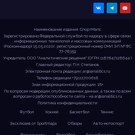
Sportmaps
Главные спортивные
новости!
Наименование издания: СпортМапс
Зарегистрировано Федеральной службой по надзору в сфере связи,
информационных технологий и массовых коммуникаций
(Роскомнадзор) 15.05.2020г. регистрационный номер СМИ ЭЛ № ФС
77-78359
Учредитель: ООО "Аналитические решения" (ОГРН 1187847128644 )
Главный редактор: П.Н. Степанов
Электронная почта редакции:
ar@ianalitics.ru
Телефон редакции:+79111700616
Знак информационной продукции: 18+
По вопросам модерации, опубликованных данных, а также по всем
вопросам о работоспособности сайта – на
ar@ianalitics.ru
Политика конфиденциальности
Футбол
Хоккей
Баскетбол
Теннис
Эксклюзив от Sportmaps
Обзоры
Авто-мотоспорт
Водные виды
Волейбол
Единоборства