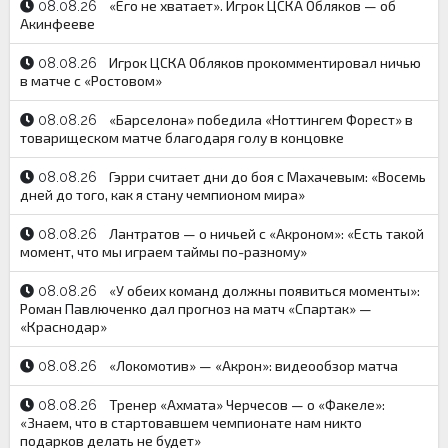
«Его не хватает». Игрок ЦСКА Обляков — об
08.08.26
Акинфееве
Игрок ЦСКА Обляков прокомментировал ничью
08.08.26
в матче с «Ростовом»
«Барселона» победила «Ноттингем Форест» в
08.08.26
товарищеском матче благодаря голу в концовке
Гэрри считает дни до боя с Махачевым: «Восемь
08.08.26
дней до того, как я стану чемпионом мира»
Лантратов — о ничьей с «Акроном»: «Есть такой
08.08.26
момент, что мы играем таймы по-разному»
«У обеих команд должны появиться моменты»:
08.08.26
Роман Павлюченко дал прогноз на матч «Спартак» —
«Краснодар»
«Локомотив» — «Акрон»: видеообзор матча
08.08.26
Тренер «Ахмата» Черчесов — о «Факеле»:
08.08.26
«Знаем, что в стартовавшем чемпионате нам никто
подарков делать не будет»