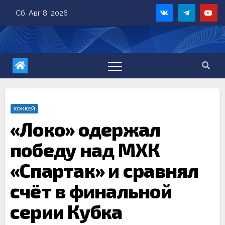
Skip
Сб. Авг 8, 2026
to
content
ХОККЕЙ
«Локо» одержал
победу над МХК
«Спартак» и сравнял
счёт в финальной
серии Кубка