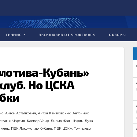
ТЕННИС
ЭКСКЛЮЗИВ ОТ SPORTMAPS
ОБЗОРЫ
мотива-Кубань»
клуб. Но ЦСКА
ибки
ис
,
Антон Астапкович
,
Антон Квитковских
,
Антониус
емайя Мартин
,
Каспер Уэйр
,
Ливио Жан-Шарль
,
Лука
иллер
,
ПБК Локомотив-Кубань
,
ПБК ЦСКА
,
Томислав