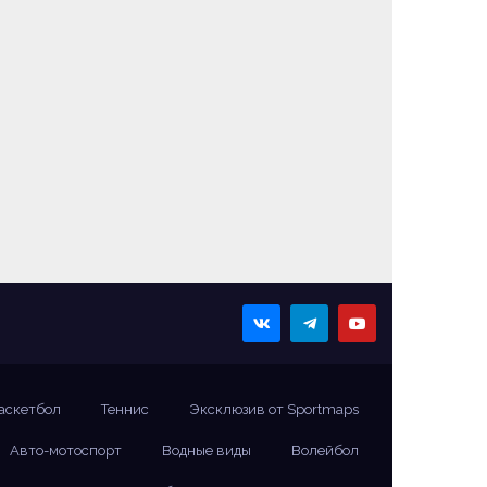
аскетбол
Теннис
Эксклюзив от Sportmaps
Авто-мотоспорт
Водные виды
Волейбол