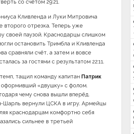
верть со счётом 29:21.
ониуса Кливленда и Луки Митровича
е второго отрезка. Теперь уже
ру своей паузой. Краснодарцы слишком
могли остановить Тримбла и Кливленда
ва сравняли счёт, а затем и вовсе
талась за гостями с результатом 22:11.
 темп, тащил команду капитан
Патрик
и оформивший «двушку» с фолом.
агодаря чему снова вышли вперёд.
-Шарль вернули ЦСКА в игру. Армейцы
оляя краснодарцам комфортно себя
казались сильнее в третьей