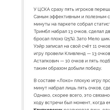
У ЦСКА сразу пять игроков переша
Самым эффективным и полезным с
минуты на паркете собрал статист
Тримбл набрал 13 очков, сделал д
бросал плохо (25%). Зато Мело ши
Уэйр записал на свой счёт 11 очк
игру провели Кливленд — 13 очков
Астапкович — 10 очков и пять под
таким образом добыли победу.
В составе «Локо» плохую игру пр
минут набрал лишь пять очков, сд
Однако, скорее всего, это связан
ходу встречи был момент, когда е
Квитковских
реализовал лишь один