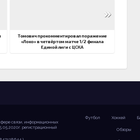
и
Томович прокомментировал поражение
«Локо» в четвёртом матче 1/2 финала
Единой лиги с ЦСКА
Футбол
Хоккей
Б
сфере связи, информационных
5.05.2020г. регистрационный
Обзоры
847128644 )