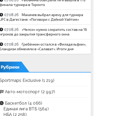
07.08.26
финала турнира в Торонто
Махачев выбрал арену для турнира
07.08.26
UFC в Дагестане: «Поговори с Дэйной Уайтом»
«Челси» нужно сократить состав на 16
07.08.26
игроков до закрытия трансферного окна
Гребёнкин остался в «Филадельфии»,
07.08.26
Бландизи обменяли в «Салават». Итоги дня
Рубрики
Sportmaps Exclusive
(1 219)
Авто-мотоспорт
(2 997)
Баскетбол
(4 066)
Единая лига ВТБ
(564)
НБА
(2 258)