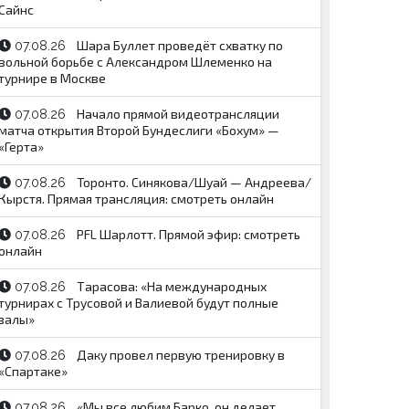
Сайнс
Шара Буллет проведёт схватку по
07.08.26
вольной борьбе с Александром Шлеменко на
турнире в Москве
Начало прямой видеотрансляции
07.08.26
матча открытия Второй Бундеслиги «Бохум» —
«Герта»
Торонто. Синякова/Шуай — Андреева/
07.08.26
Кырстя. Прямая трансляция: смотреть онлайн
PFL Шарлотт. Прямой эфир: смотреть
07.08.26
онлайн
Тарасова: «На международных
07.08.26
турнирах с Трусовой и Валиевой будут полные
залы»
Даку провел первую тренировку в
07.08.26
«Спартаке»
«Мы все любим Барко, он делает
07.08.26