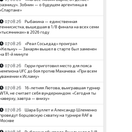
разницу». Зобнин — о будущем аргентинца в
«Спартаке»
Рыбакина — единственная
07.08.26
теннисистка, вышедшая в 1/8 финала на всех семи
«тысячниках» в 2026 году
«Реал Сосьедад» проиграл
07.08.26
«Кельну» — Захарян вышел в старте был заменен
на 81-й минуте
Гэрри приготовил место для пояса
07.08.26
чемпиона UFC до боя против Махачева: «При всем
уважении к Исламу»
16-летняя Лютова, выигравшая турнир
07.08.26
WTA, не считает себя вундеркиндом: «Сегодня ты
наверху, завтра — внизу»
Шара Буллет и Александр Шлеменко
07.08.26
проведут борцовскую схватку на турнире RAF в
Москве
Рыбакина обыграла Ли и вышла в 1/8