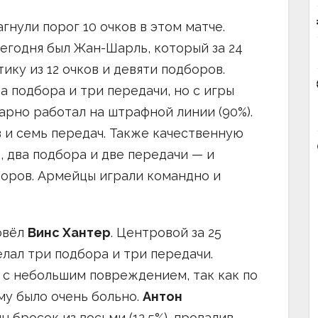
гнули порог 10 очков в этом матче.
егодня был Жан-Шарль, который за 24
ику из 12 очков и девяти подборов.
ва подбора и три передачи, но с игры
карно работал на штрафной линии (90%).
ов и семь передач. Также качественную
, два подбора и две передачи — и
боров. Армейцы играли командно и
овёл
Винс Хантер
. Центровой за 25
елал три подбора и три передачи.
о с небольшим повреждением, так как по
му было очень больно.
Антон
 бросок из восьми (12,5%), провалив