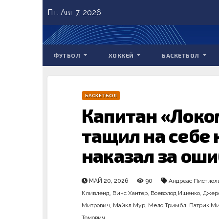
Skip
Пт. Авг 7, 2026
to
content
ФУТБОЛ
ХОККЕЙ
БАСКЕТБОЛ
БАСКЕТБОЛ
Капитан «Локо
тащил на себе 
наказал за ош
МАЙ 20, 2026
90
Андреас Пистиол
Кливленд
,
Винс Хантер
,
Всеволод Ищенко
,
Джер
Митрович
,
Майкл Мур
,
Мело Тримбл
,
Патрик М
Томович