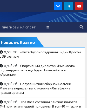
ПРОГНОЗЫ НА СПОРТ
Новости. Кратко
«Питтсбург» поздравил Сидни Кросби
07.08.26
с 39-летием
Спортивный директор «Ньюкасла»
07.08.26
подтвердил переход Бруно Гимарайнса в
«Арсенал»
Полузащитник сборной Бельгии
07.08.26
Мангала перешёл из «Лиона» в «Хетафе» на
правах аренды
The Race составил рейтинг пилотов
07.08.26
Ф-1 по итогам первой половины. В топ-10 — Гасли и