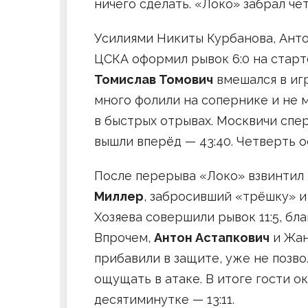
ничего сделать. «Локо» забрал чет
Усилиями Никиты Курбанова, Ант
ЦСКА оформил рывок 6:0 на старт
Томислав Томович
вмешался в иг
много фолили на сопернике и не 
в быстрых отрывах. Москвичи спер
вышли вперёд — 43:40. Четверть ос
После перерыва «Локо» взвинтил
Миллер
, забросивший «трёшку» 
Хозяева совершили рывок 11:5, бл
Впрочем,
Антон Астапкович
и Жан
прибавили в защите, уже не позв
ощущать в атаке. В итоге гости о
десятиминутке — 13:11.