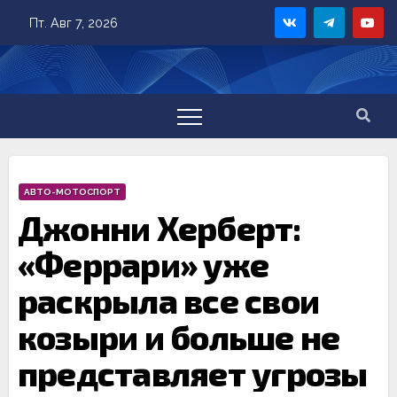
Skip
Пт. Авг 7, 2026
to
content
АВТО-МОТОСПОРТ
Джонни Херберт:
«Феррари» уже
раскрыла все свои
козыри и больше не
представляет угрозы