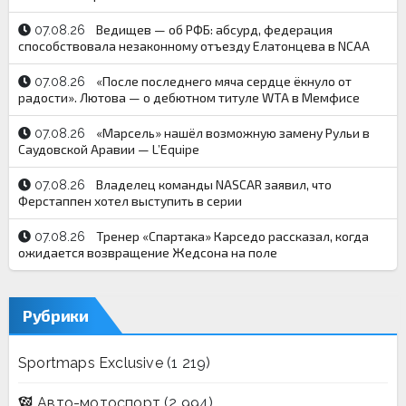
Ведищев — об РФБ: абсурд, федерация
07.08.26
способствовала незаконному отъезду Елатонцева в NCAA
«После последнего мяча сердце ёкнуло от
07.08.26
радости». Лютова — о дебютном титуле WTA в Мемфисе
«Марсель» нашёл возможную замену Рульи в
07.08.26
Саудовской Аравии — L’Equipe
Владелец команды NASCAR заявил, что
07.08.26
Ферстаппен хотел выступить в серии
Тренер «Спартака» Карседо рассказал, когда
07.08.26
ожидается возвращение Жедсона на поле
Рубрики
Sportmaps Exclusive
(1 219)
Авто-мотоспорт
(2 994)