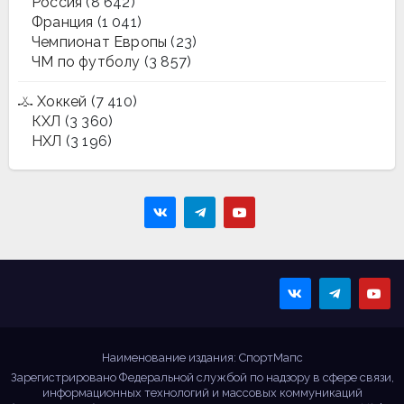
Россия
(8 642)
Франция
(1 041)
Чемпионат Европы
(23)
ЧМ по футболу
(3 857)
Хоккей
(7 410)
КХЛ
(3 360)
НХЛ
(3 196)
Sportmaps
Главные спортивные
новости!
Наименование издания: СпортМапс
Зарегистрировано Федеральной службой по надзору в сфере связи,
информационных технологий и массовых коммуникаций