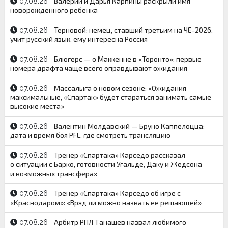
Валерий и Дарья Карпины раскрыли имя
07.08.26
новорождённого ребёнка
Терновой: немец, ставший третьим на ЧЕ-2026,
07.08.26
учит русский язык, ему интересна Россия
Блюгерс — о Маккенне в «Торонто»: первые
07.08.26
номера драфта чаще всего оправдывают ожидания
Массалыга о новом сезоне: «Ожидания
07.08.26
максимальные, «Спартак» будет стараться занимать самые
высокие места»
Валентин Молдавский — Бруно Каппелоцца:
07.08.26
дата и время боя PFL, где смотреть трансляцию
Тренер «Спартака» Карседо рассказал
07.08.26
о ситуации с Барко, готовности Угальде, Даку и Жедсона
и возможных трансферах
Тренер «Спартака» Карседо об игре с
07.08.26
«Краснодаром»: «Вряд ли можно назвать ее решающей»
Арбитр РПЛ Танашев назвал любимого
07.08.26