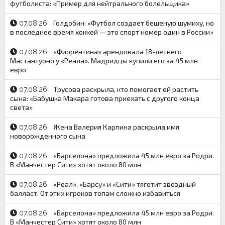
футболиста: «Пример для нейтрального болельщика»
Голдобин: «Футбол создает бешеную шумиху, но
07.08.26
в последнее время хоккей — это спорт номер один в России»
«Фиорентина» арендовала 18-летнего
07.08.26
Мастантуоно у «Реала». Мадридцы купили его за 45 млн
евро
Трусова раскрыла, кто помогает ей растить
07.08.26
сына: «Бабушка Макара готова приехать с другого конца
света»
Жена Валерия Карпина раскрыла имя
07.08.26
новорожденного сына
«Барселона» предложила 45 млн евро за Родри.
07.08.26
В «Манчестер Сити» хотят около 80 млн
«Реал», «Барсу» и «Сити» тяготит звёздный
07.08.26
балласт. От этих игроков топам сложно избавиться
«Барселона» предложила 45 млн евро за Родри.
07.08.26
В «Манчестер Сити» хотят около 80 млн