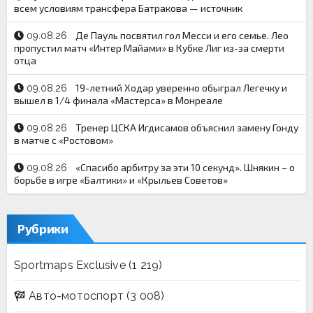
всем условиям трансфера Батракова — источник
Де Пауль посвятил гол Месси и его семье. Лео
09.08.26
пропустил матч «Интер Майами» в Кубке Лиг из-за смерти
отца
19-летний Ходар уверенно обыграл Легечку и
09.08.26
вышел в 1/4 финала «Мастерса» в Монреале
Тренер ЦСКА Игдисамов объяснил замену Гонду
09.08.26
в матче с «Ростовом»
«Спасибо арбитру за эти 10 секунд». Шнякин – о
09.08.26
борьбе в игре «Балтики» и «Крыльев Советов»
Рубрики
Sportmaps Exclusive
(1 219)
Авто-мотоспорт
(3 008)