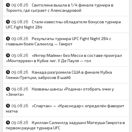
Свитолина вышла в 1/4 финала турнира в
09.08.26
Торонто, где сыграет с Александровой
Стали известны обладатели бонусов турнира
09.08.26
UFC Fight Night 284
Результаты турнира UFC Fight Night 284 с
09.08.26
главным боем Салкиллд — Гамрот
«Интер Майми» без Месси в составе проиграл
09.08.26
«Монтеррею» в Кубке лиг. У Де Пауля — гол
Канада разгромила США в финале Кубка
09.08.26
Глинки/Гретцки, забросив 8 шайб
Названы шансы «Родина» отобрать очки у
09.08.26
«Зенита»
«Спартак» — «Краснодар»: определён фаворит
09.08.26
матча
Куиллан Салкиллд задушил Матеуша Гамрота в
09.08.26
первом раунде турнира UFC