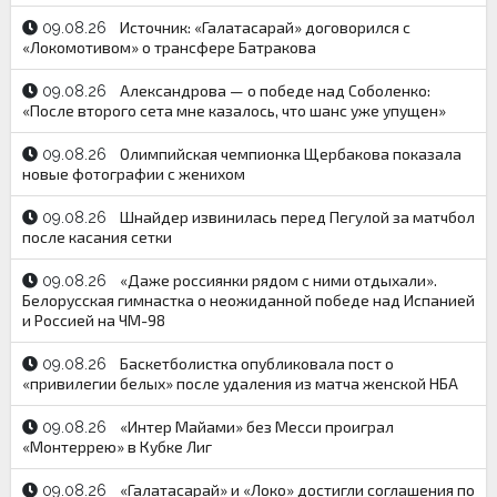
Источник: «Галатасарай» договорился с
09.08.26
«Локомотивом» о трансфере Батракова
Александрова — о победе над Соболенко:
09.08.26
«После второго сета мне казалось, что шанс уже упущен»
Олимпийская чемпионка Щербакова показала
09.08.26
новые фотографии с женихом
Шнайдер извинилась перед Пегулой за матчбол
09.08.26
после касания сетки
«Даже россиянки рядом с ними отдыхали».
09.08.26
Белорусская гимнастка о неожиданной победе над Испанией
и Россией на ЧМ-98
Баскетболистка опубликовала пост о
09.08.26
«привилегии белых» после удаления из матча женской НБА
«Интер Майами» без Месси проиграл
09.08.26
«Монтеррею» в Кубке Лиг
«Галатасарай» и «Локо» достигли соглашения по
09.08.26