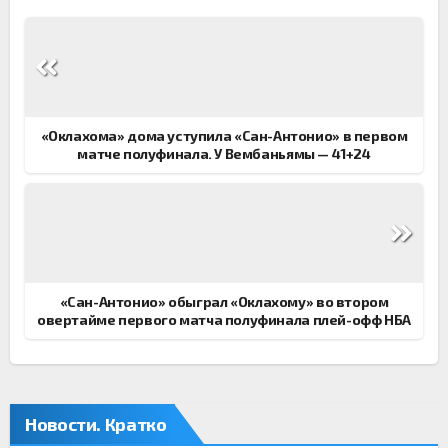
Навигация
по
записям
«Оклахома» дома уступила «Сан-Антонио» в первом
матче полуфинала. У Вембаньямы — 41+24
«Сан-Антонио» обыграл «Оклахому» во втором
овертайме первого матча полуфинала плей-офф НБА
Новости. Кратко