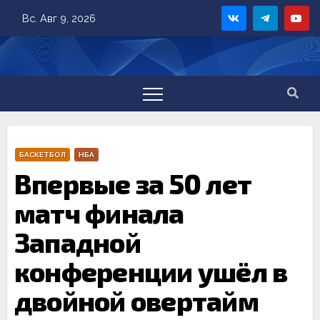
Skip
Вс. Авг 9, 2026
to
content
БАСКЕТБОЛ
НБА
Впервые за 50 лет
матч финала
Западной
конференции ушёл в
двойной овертайм