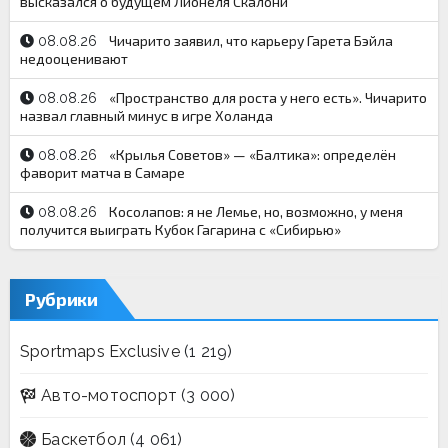
высказался о будущем Лионеля Скалони
Чичарито заявил, что карьеру Гарета Бэйла
08.08.26
недооценивают
«Пространство для роста у него есть». Чичарито
08.08.26
назвал главный минус в игре Холанда
«Крылья Советов» — «Балтика»: определён
08.08.26
фаворит матча в Самаре
Косолапов: я не Лемье, но, возможно, у меня
08.08.26
получится выиграть Кубок Гагарина с «Сибирью»
Рубрики
Sportmaps Exclusive
(1 219)
Авто-мотоспорт
(3 000)
Баскетбол
(4 061)