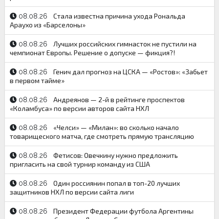
Стала известна причина ухода Рональда
08.08.26
Араухо из «Барселоны»
Лучших российских гимнасток не пустили на
08.08.26
чемпионат Европы. Решение о допуске — фикция?!
Генич дал прогноз на ЦСКА — «Ростов»: «Забьет
08.08.26
в первом тайме»
Андреянов — 2-й в рейтинге проспектов
08.08.26
«Коламбуса» по версии авторов сайта НХЛ
«Челси» — «Милан»: во сколько начало
08.08.26
товарищеского матча, где смотреть прямую трансляцию
Фетисов: Овечкину нужно предложить
08.08.26
пригласить на свой турнир команду из США
Один россиянин попал в топ-20 лучших
08.08.26
защитников НХЛ по версии сайта лиги
Президент Федерации футбола Аргентины
08.08.26