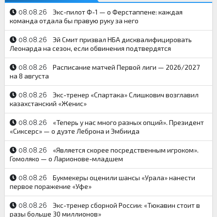
Экс-пилот Ф-1 — о Ферстаппене: каждая
08.08.26
команда отдала бы правую руку за него
Эй Смит призвал НБА дисквалифицировать
08.08.26
Леонарда на сезон, если обвинения подтвердятся
Расписание матчей Первой лиги — 2026/2027
08.08.26
на 8 августа
Экс-тренер «Спартака» Слишкович возглавил
08.08.26
казахстанский «Женис»
«Теперь у нас много разных опций». Президент
08.08.26
«Сиксерс» — о дуэте Леброна и Эмбиида
«Является скорее посредственным игроком».
08.08.26
Гомоляко — о Ларионове-младшем
Букмекеры оценили шансы «Урала» нанести
08.08.26
первое поражение «Уфе»
Экс-тренер сборной России: «Тюкавин стоит в
08.08.26
разы больше 30 миллионов»