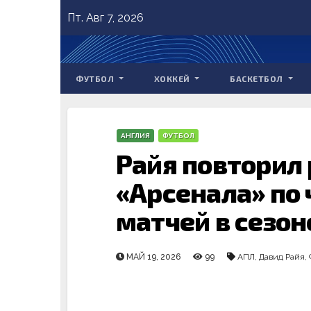
Skip
Пт. Авг 7, 2026
to
content
ФУТБОЛ
ХОККЕЙ
БАСКЕТБОЛ
АНГЛИЯ
ФУТБОЛ
Райя повторил
«Арсенала» по 
матчей в сезон
МАЙ 19, 2026
99
АПЛ
,
Давид Райя
,