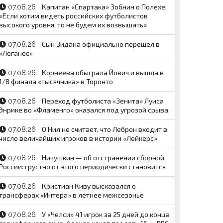
Капитан «Спартака» Зобнин о Полехе:
07.08.26
«Если хотим видеть российских футболистов
высокого уровня, то не будем их возвышать»
Сын Зидана официально перешел в
07.08.26
«Леганес»
Корнеева обыграла Йович и вышла в
07.08.26
1/8 финала «тысячника» в Торонто
Переход футболиста «Зенита» Луиса
07.08.26
Энрике во «Фламенго» оказался под угрозой срыва
О'Нил не считает, что Леброн входит в
07.08.26
число величайших игроков в истории «Лейкерс»
Ничушкин — об отстранении сборной
07.08.26
России: грустно от этого периодически становится
Кристиан Киву высказался о
07.08.26
трансферах «Интера» в летнее межсезонье
У «Челси» 41 игрок за 25 дней до конца
07.08.26