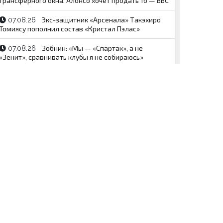
трансферного окна. Алонсо хочет продать 16 — BBC
Экс-защитник «Арсенала» Такэхиро
07.08.26
Томиясу пополнил состав «Кристал Пэлас»
Зобнин: «Мы — «Спартак», а не
07.08.26
«Зенит», сравнивать клубы я не собираюсь»
Чемпион UFC Махачев заверил, что
07.08.26
Абдель-Азиз не ведет его соцсети
Технический директор «Ред Булл»
07.08.26
назвал ключевые проблемы и ограничения болида
RB22
Абдель-Азиз: Гэрри потерял свои яйца.
07.08.26
Он не Конор, всего лишь его китайская копия
«Он у нас всё: менеджер, спонсор,
07.08.26
тренер, прекрасный человек». Лютова — о Виталии
Горине
Семин: «С приходом Даку «Спартак»
07.08.26
обязан выиграть чемпионат России»