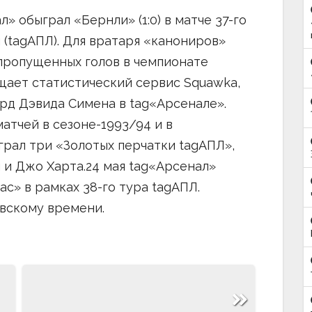
л» обыграл «Бернли» (1:0) в матче 37-го
 (tagАПЛ). Для вратаря «канониров»
 пропущенных голов в чемпионате
бщает статистический сервис Squawka,
рд Дэвида Симена в tag«Арсенале».
матчей в сезоне-1993/94 и в
грал три «Золотых перчатки tagАПЛ»,
и Джо Харта.24 мая tag«Арсенал»
ас» в рамках 38-го тура tagАПЛ.
овскому времени.