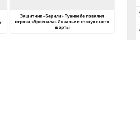
Защитник «Бернли» Туанзебе повалил
у
игрока «Арсенала» Инкапье и стянул с него
шорты