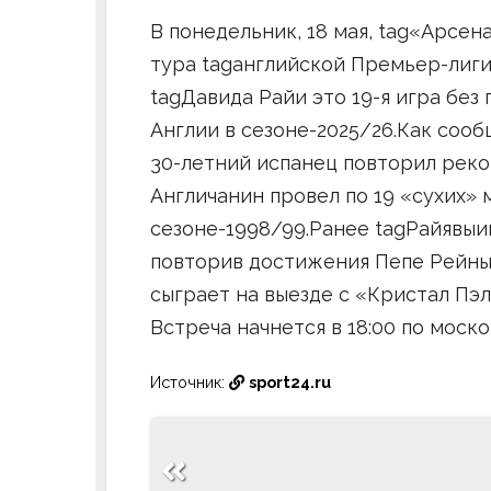
В понедельник, 18 мая, tag«Арсена
тура tagанглийской Премьер-лиги
tagДавида Райи это 19-я игра без
Англии в сезоне-2025/26.Как соо
30-летний испанец повторил реко
Англичанин провел по 19 «сухих» 
сезоне-1998/99.Ранее tagРайявыи
повторив достижения Пепе Рейны 
сыграет на выезде с «Кристал Пэл
Встреча начнется в 18:00 по моск
Источник:
sport24.ru
Навигация
по