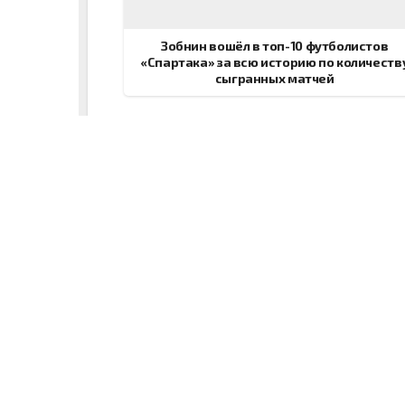
записям
Зобнин вошёл в топ-10 футболистов
«Спартака» за всю историю по количеств
сыгранных матчей