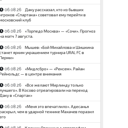
Даку рассказал, кто из бывших
06.08.26
игроков «Спартака» советовал ему перейти в
московский клуб
«Торпедо Москва» — «Сочи». Прогноз
06.08.26
на матч 7 августа.
Мышев: «Бой Михайлова и Шишкина
06.08.26
станет ярким украшением турнира URAL FC в
Перми»
«Мидлсбро» — «Рексем». Райан
06.08.26
Рейнольдс — в центре внимания
«Все желают Мирлинду только
06.08.26
лучшего». В Косово отреагировали на переход
Даку в «Спартак»
«Меня это впечатлило». Адесанья
06.08.26
раскрыл, чем в ударной технике Махачев поразил
его
Клюшку Овечкина с автографом