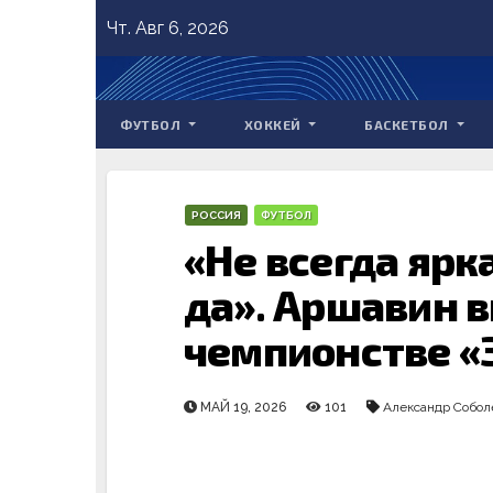
Skip
Чт. Авг 6, 2026
to
content
ФУТБОЛ
ХОККЕЙ
БАСКЕТБОЛ
РОССИЯ
ФУТБОЛ
«Не всегда ярк
да». Аршавин в
чемпионстве «
МАЙ 19, 2026
101
Александр Собол