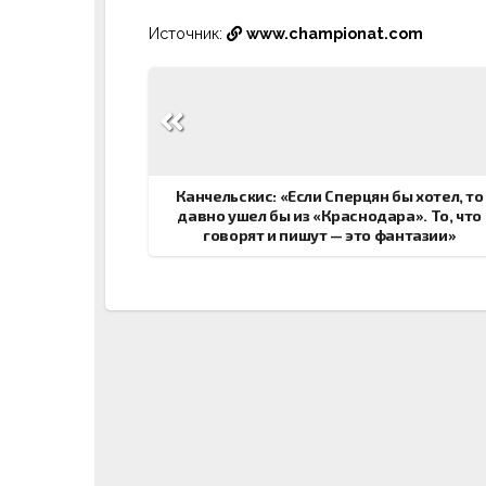
Источник:
www.championat.com
Навигация
по
записям
Канчельскис: «Если Сперцян бы хотел, то
давно ушел бы из «Краснодара». То, что
говорят и пишут — это фантазии»