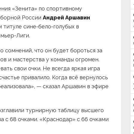
ения «Зенита» по спортивному
сборной России
Андрей Аршавин
 титуле сине-бело-голубых в
мьер-Лиги.
но сомнений, что он будет бороться за
ков и мастерства у команды огромен.
вать свои очки. Не всегда яркая игра
 счастье привалило. Когда всё вернулось
реализовала», — сказал Аршавин в эфире
озглавили турнирную таблицу высшего
а с 68 очками. «Краснодар» с 66 очками