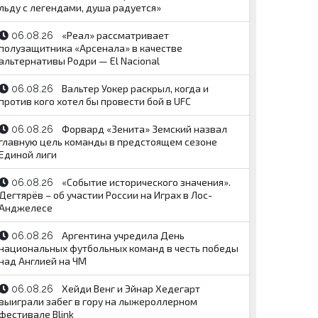
льду с легендами, душа радуется»
«Реал» рассматривает
06.08.26
полузащитника «Арсенала» в качестве
альтернативы Родри — El Nacional
Вальтер Уокер раскрыл, когда и
06.08.26
против кого хотел бы провести бой в UFC
Форвард «Зенита» Земский назвал
06.08.26
главную цель команды в предстоящем сезоне
Единой лиги
«Событие исторического значения».
06.08.26
Дегтярёв – об участии России на Играх в Лос-
Анджелесе
Аргентина учредила День
06.08.26
национальных футбольных команд в честь победы
над Англией на ЧМ
Хейди Венг и Эйнар Хедегарт
06.08.26
выиграли забег в гору на лыжероллерном
фестивале Blink