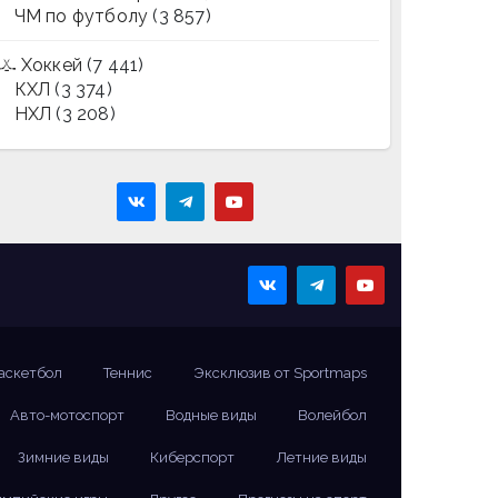
ЧМ по футболу
(3 857)
Хоккей
(7 441)
КХЛ
(3 374)
НХЛ
(3 208)
аскетбол
Теннис
Эксклюзив от Sportmaps
Авто-мотоспорт
Водные виды
Волейбол
Зимние виды
Киберспорт
Летние виды