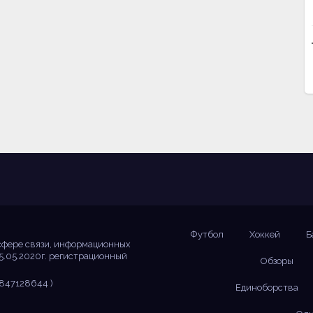
Футбол
Хоккей
Б
сфере связи, информационных
5.05.2020г. регистрационный
Обзоры
847128644 )
Единоборства