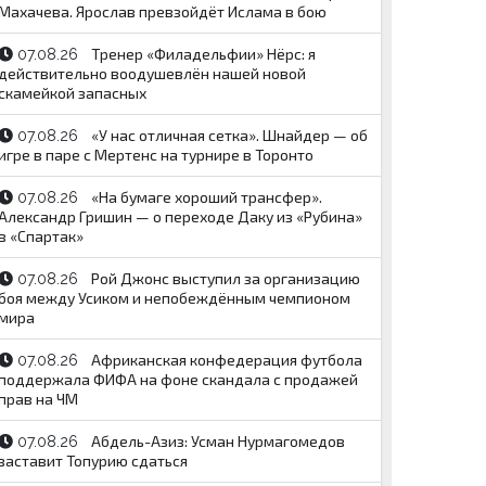
Махачева. Ярослав превзойдёт Ислама в бою
Тренер «Филадельфии» Нёрс: я
07.08.26
действительно воодушевлён нашей новой
скамейкой запасных
«У нас отличная сетка». Шнайдер — об
07.08.26
игре в паре с Мертенс на турнире в Торонто
«На бумаге хороший трансфер».
07.08.26
Александр Гришин — о переходе Даку из «Рубина»
в «Спартак»
Рой Джонс выступил за организацию
07.08.26
боя между Усиком и непобеждённым чемпионом
мира
Африканская конфедерация футбола
07.08.26
поддержала ФИФА на фоне скандала с продажей
прав на ЧМ
Абдель-Азиз: Усман Нурмагомедов
07.08.26
заставит Топурию сдаться