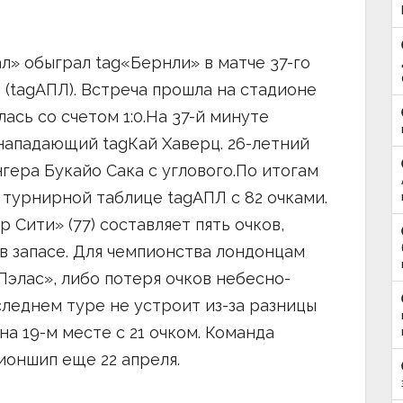
ал» обыграл tag«Бернли» в матче 37-го
 (tagАПЛ). Встреча прошла на стадионе
сь со счетом 1:0.На 37-й минуте
нападающий tagКай Хаверц. 26-летний
гера Букайо Сака с углового.По итогам
 турнирной таблице tagАПЛ с 82 очками.
Сити» (77) составляет пять очков,
в запасе. Для чемпионства лондонцам
Пэлас», либо потеря очков небесно-
следнем туре не устроит из-за разницы
на 19-м месте с 21 очком. Команда
ионшип еще 22 апреля.