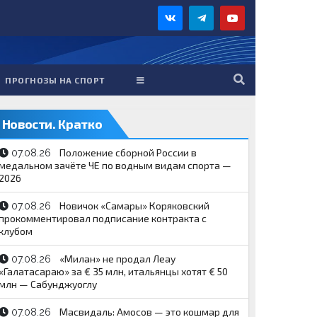
ПРОГНОЗЫ НА СПОРТ
Новости. Кратко
Положение сборной России в
07.08.26
медальном зачёте ЧЕ по водным видам спорта —
2026
Новичок «Самары» Коряковский
07.08.26
прокомментировал подписание контракта с
клубом
«Милан» не продал Леау
07.08.26
«Галатасараю» за € 35 млн, итальянцы хотят € 50
млн — Сабунджуоглу
Масвидаль: Амосов — это кошмар для
07.08.26