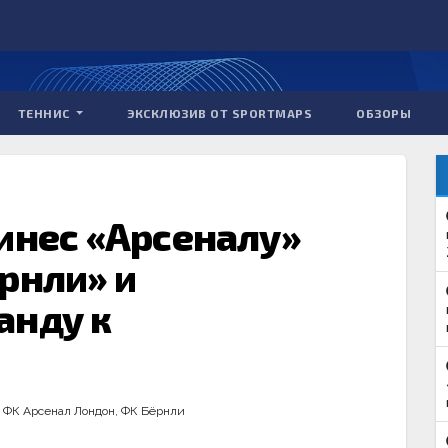
ТЕННИС
ЭКСКЛЮЗИВ ОТ SPORTMAPS
ОБЗОРЫ
инес «Арсеналу»
рнли» и
анду к
,
ФК Арсенал Лондон
,
ФК Бёрнли