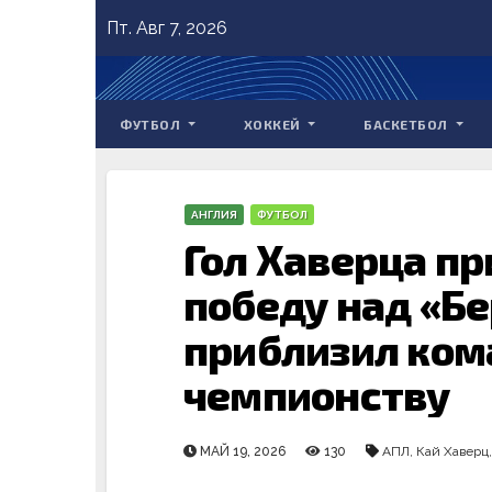
Skip
Пт. Авг 7, 2026
to
content
ФУТБОЛ
ХОККЕЙ
БАСКЕТБОЛ
АНГЛИЯ
ФУТБОЛ
Гол Хаверца пр
победу над «Бе
приблизил ком
чемпионству
МАЙ 19, 2026
130
АПЛ
,
Кай Хаверц