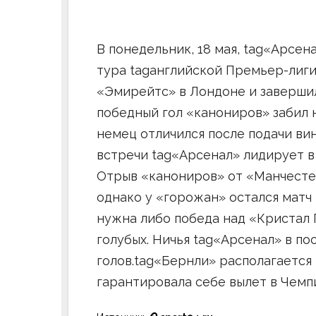
В понедельник, 18 мая, tag«Арсен
тура tagанглийской Премьер-лиги
«Эмирейтс» в Лондоне и завершила
победный гол «канониров» забил 
немец отличился после подачи вин
встречи tag«Арсенал» лидирует в
Отрыв «канониров» от «Манчестер 
однако у «горожан» остался матч 
нужна либо победа над «Кристал 
голубых. Ничья tag«Арсенал» в по
голов.tag«Бернли» располагается 
гарантировала себе вылет в Чемп