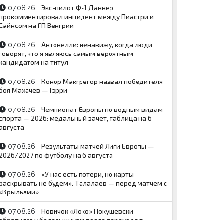
Экс-пилот Ф-1 Даннер
07.08.26
прокомментировал инцидент между Пиастри и
Сайнсом на ГП Венгрии
Антонелли: ненавижу, когда люди
07.08.26
говорят, что я являюсь самым вероятным
кандидатом на титул
Конор Макгрегор назвал победителя
07.08.26
боя Махачев — Гэрри
Чемпионат Европы по водным видам
07.08.26
спорта — 2026: медальный зачёт, таблица на 6
августа
Результаты матчей Лиги Европы —
07.08.26
2026/2027 по футболу на 6 августа
«У нас есть потери, но карты
07.08.26
раскрывать не будем». Талалаев — перед матчем с
«Крыльями»
Новичок «Локо» Покушевски
07.08.26
обратился к болельщикам после перехода в