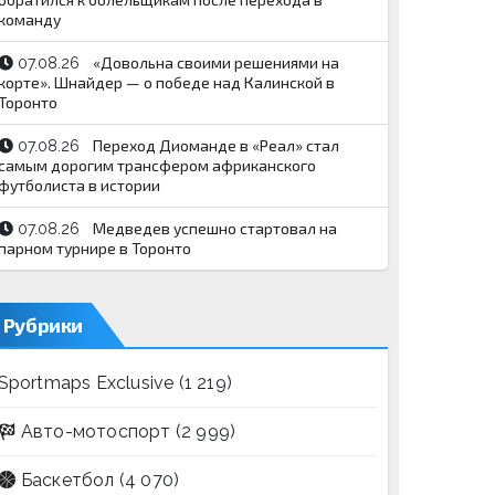
команду
«Довольна своими решениями на
07.08.26
корте». Шнайдер — о победе над Калинской в
Торонто
Переход Диоманде в «Реал» стал
07.08.26
самым дорогим трансфером африканского
футболиста в истории
Медведев успешно стартовал на
07.08.26
парном турнире в Торонто
Рубрики
Sportmaps Exclusive
(1 219)
Авто-мотоспорт
(2 999)
Баскетбол
(4 070)