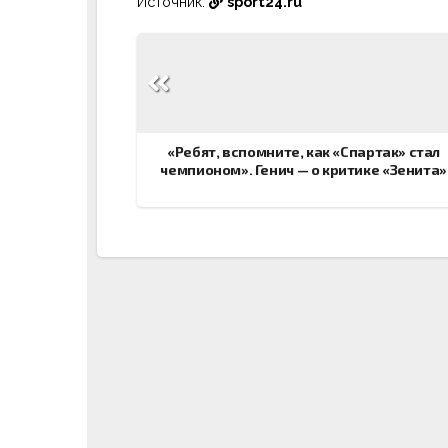
Источник:
sport24.ru
Навигация
по
записям
«Ребят, вспомните, как «Спартак» стал
чемпионом». Генич — о критике «Зенита»