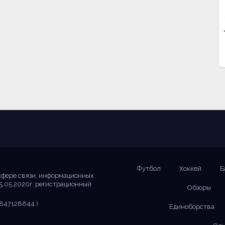
Футбол
Хоккей
Б
сфере связи, информационных
5.05.2020г. регистрационный
Обзоры
847128644 )
Единоборства