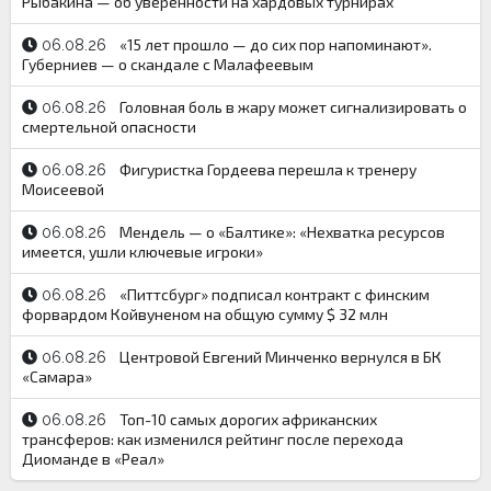
Рыбакина — об уверенности на хардовых турнирах
«15 лет прошло — до сих пор напоминают».
06.08.26
Губерниев — о скандале с Малафеевым
Головная боль в жару может сигнализировать о
06.08.26
смертельной опасности
Фигуристка Гордеева перешла к тренеру
06.08.26
Моисеевой
Мендель — о «Балтике»: «Нехватка ресурсов
06.08.26
имеется, ушли ключевые игроки»
«Питтсбург» подписал контракт с финским
06.08.26
форвардом Койвуненом на общую сумму $ 32 млн
Центровой Евгений Минченко вернулся в БК
06.08.26
«Самара»
Топ-10 самых дорогих африканских
06.08.26
трансферов: как изменился рейтинг после перехода
Диоманде в «Реал»