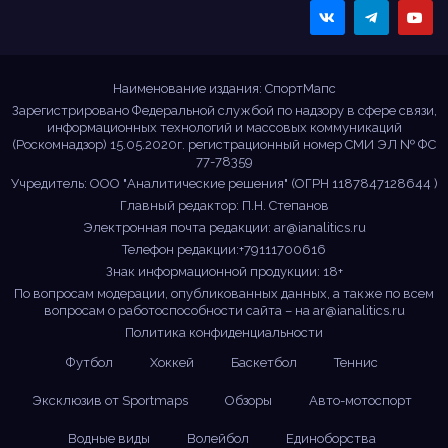
Sportmaps
Главные спортивные
новости!
Наименование издания: СпортМапс
Зарегистрировано Федеральной службой по надзору в сфере связи,
информационных технологий и массовых коммуникаций
(Роскомнадзор) 15.05.2020г. регистрационный номер СМИ ЭЛ № ФС
77-78359
Учредитель: ООО "Аналитические решения" (ОГРН 1187847128644 )
Главный редактор: П.Н. Степанов
Электронная почта редакции:
ar@ianalitics.ru
Телефон редакции:+79111700616
Знак информационной продукции: 18+
По вопросам модерации, опубликованных данных, а также по всем
вопросам о работоспособности сайта – на
ar@ianalitics.ru
Политика конфиденциальности
Футбол
Хоккей
Баскетбол
Теннис
Эксклюзив от Sportmaps
Обзоры
Авто-мотоспорт
Водные виды
Волейбол
Единоборства