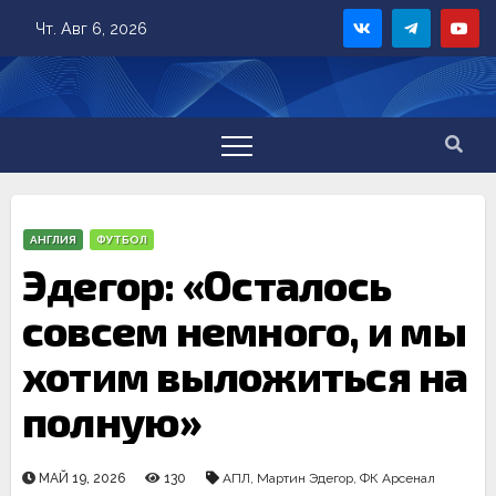
Skip
Чт. Авг 6, 2026
to
content
АНГЛИЯ
ФУТБОЛ
Эдегор: «Осталось
совсем немного, и мы
хотим выложиться на
полную»
МАЙ 19, 2026
130
АПЛ
,
Мартин Эдегор
,
ФК Арсенал