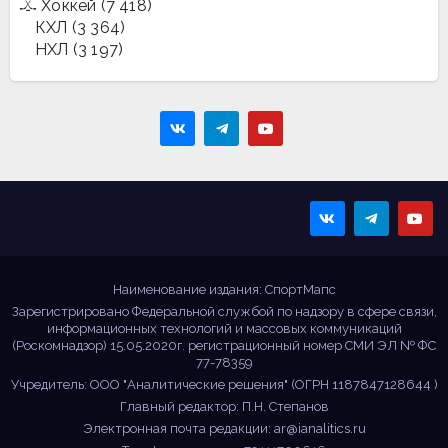
Хоккей
(7 418)
КХЛ
(3 364)
НХЛ
(3 197)
Sportmaps
Главные спортивные
новости!
Наименование издания: СпортМапс
Зарегистрировано Федеральной службой по надзору в сфере связи,
информационных технологий и массовых коммуникаций
(Роскомнадзор) 15.05.2020г. регистрационный номер СМИ ЭЛ № ФС
77-78359
Учредитель: ООО "Аналитические решения" (ОГРН 1187847128644 )
Главный редактор: П.Н. Степанов
Электронная почта редакции:
ar@ianalitics.ru