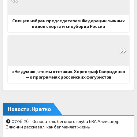
по
записям
Свищев избран председателем Федерации лыжных
видов спорта и сноуборда России
«Не думаю, что мы отстали». Хореограф Свириденко
— о программах российских фигуристов
Новости. Кратко
Основатель бегового клуба ERA Александр
07.08.26
Элконин рассказал, как бег меняет жизнь