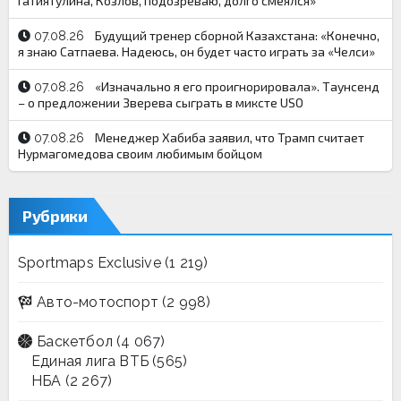
Гатиятулина, Козлов, подозреваю, долго смеялся»
Будущий тренер сборной Казахстана: «Конечно,
07.08.26
я знаю Сатпаева. Надеюсь, он будет часто играть за «Челси»
«Изначально я его проигнорировала». Таунсенд
07.08.26
– о предложении Зверева сыграть в миксте USO
Менеджер Хабиба заявил, что Трамп считает
07.08.26
Нурмагомедова своим любимым бойцом
Рубрики
Sportmaps Exclusive
(1 219)
Авто-мотоспорт
(2 998)
Баскетбол
(4 067)
Единая лига ВТБ
(565)
НБА
(2 267)