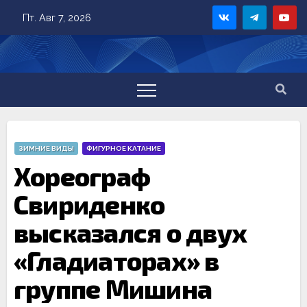
Skip
Пт. Авг 7, 2026
to
content
ЗИМНИЕ ВИДЫ
ФИГУРНОЕ КАТАНИЕ
Хореограф
Свириденко
высказался о двух
«Гладиаторах» в
группе Мишина