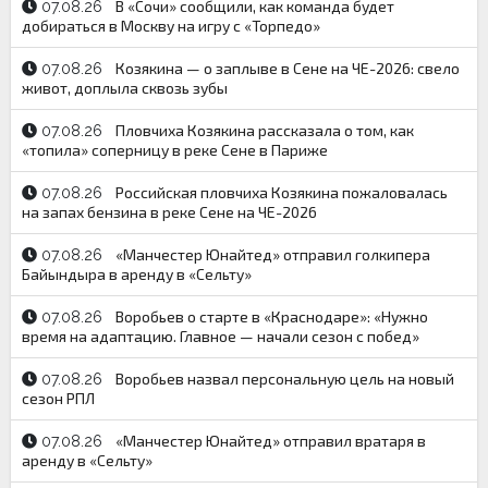
В «Сочи» сообщили, как команда будет
07.08.26
добираться в Москву на игру с «Торпедо»
Козякина — о заплыве в Сене на ЧЕ-2026: свело
07.08.26
живот, доплыла сквозь зубы
Пловчиха Козякина рассказала о том, как
07.08.26
«топила» соперницу в реке Сене в Париже
Российская пловчиха Козякина пожаловалась
07.08.26
на запах бензина в реке Сене на ЧЕ-2026
«Манчестер Юнайтед» отправил голкипера
07.08.26
Байындыра в аренду в «Сельту»
Воробьев о старте в «Краснодаре»: «Нужно
07.08.26
время на адаптацию. Главное — начали сезон с побед»
Воробьев назвал персональную цель на новый
07.08.26
сезон РПЛ
«Манчестер Юнайтед» отправил вратаря в
07.08.26
аренду в «Сельту»