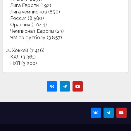
Лига Европы
(192)
Лига чемпионов
(850)
Россия
(8 580)
Франция
(1 044)
Чемпионат Европы
(23)
ЧМ по футболу
(3 857)
Хоккей
(7 416)
КХЛ
(3 361)
НХЛ
(3 200)
Sportmaps
Главные спортивные
новости!