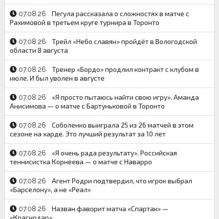
Пегула рассказала о сложностях в матче с
07.08.26
Рахимовой в третьем круге турнира в Торонто
Трейл «Небо славян» пройдёт в Вологодской
07.08.26
области 8 августа
Тренер «Бордо» продлил контракт с клубом в
07.08.26
июле. И был уволен в августе
«Я просто пытаюсь найти свою игру». Аманда
07.08.26
Анисимова — о матче с Бартуньковой в Торонто
Соболенко выиграла 25 из 26 матчей в этом
07.08.26
сезоне на харде. Это лучший результат за 10 лет
«Я очень рада результату». Российская
07.08.26
теннисистка Корнеева — о матче с Наварро
Агент Родри подтвердил, что игрок выбрал
07.08.26
«Барселону», а не «Реал»
Назван фаворит матча «Спартак» —
07.08.26
«Краснодар»