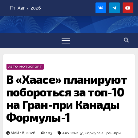
Skip
Пт. Авг 7, 2026
to
content
АВТО-МОТОСПОРТ
В «Хаасе» планируют
побороться за топ-10
на Гран-при Канады
Формулы-1
МАЙ 18, 2026
103
Аяо Комацу
,
Формула-1 Гран-при