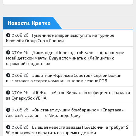
Новости. Кратко
Гуменник намерен выступить на турнире
07.08.26
Kinoshita Group Cup в Японии
Диоманде: «Переход в «Реал» — воплощение
07.08.26
моей детской мечты. Буду вспоминать о «Лейпциге» с
огромной гордостью»
Защитник «Крыльев Советов» Сергей Божин
07.08.26
высказался о старте команды в новом сезоне РПЛ
«ПСЖ» — «Астон Вилла»: коэффициенты на матч
07.08.26
за Суперкубок УЕФА
«Он станет лучшим бомбардиром «Спартака».
07.08.26
Алексей Гасилин — о Мирлинде Даку
Бывшая невеста звезды НБА Дончича требует $
07.08.26
50 млн и хочет сократить его время с детьми