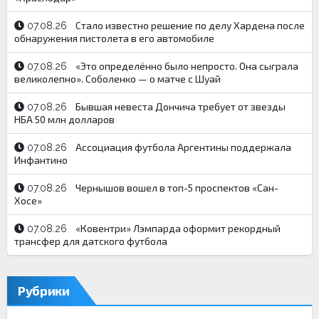
Стало известно решение по делу Хардена после
07.08.26
обнаружения пистолета в его автомобиле
«Это определённо было непросто. Она сыграла
07.08.26
великолепно». Соболенко — о матче с Шуай
Бывшая невеста Дончича требует от звезды
07.08.26
НБА 50 млн долларов
Ассоциация футбола Аргентины поддержала
07.08.26
Инфантино
Чернышов вошел в топ-5 проспектов «Сан-
07.08.26
Хосе»
«Ковентри» Лэмпарда оформит рекордный
07.08.26
трансфер для датского футбола
Рубрики