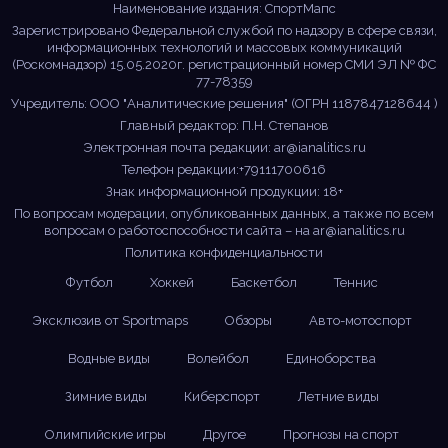
Наименование издания: СпортМапс
Зарегистрировано Федеральной службой по надзору в сфере связи,
информационных технологий и массовых коммуникаций
(Роскомнадзор) 15.05.2020г. регистрационный номер СМИ ЭЛ № ФС
77-78359
Учредитель: ООО "Аналитические решения" (ОГРН 1187847128644 )
Главный редактор: П.Н. Степанов
Электронная почта редакции:
ar@ianalitics.ru
Телефон редакции:+79111700616
Знак информационной продукции: 18+
По вопросам модерации, опубликованных данных, а также по всем
вопросам о работоспособности сайта – на
ar@ianalitics.ru
Политика конфиденциальности
Футбол
Хоккей
Баскетбол
Теннис
Эксклюзив от Sportmaps
Обзоры
Авто-мотоспорт
Водные виды
Волейбол
Единоборства
Зимние виды
Киберспорт
Летние виды
Олимпийские игры
Другое
Прогнозы на спорт