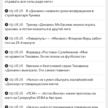
отдавать все силы ради него»
В «Динамо» назвали сроки возвращения в
09.08.26
строй вратаря Лунева
Тренер «Динамо» Мх Евсеев: можно играть
09.08.26
красиво, а потом оказаться в другой лиге
«Ливерпуль» — «Монако»: Флориан Вирц забил
09.08.26
гол на 29-й минуте
Форвард «Ростова» Сулейманов: «Мне
09.08.26
не нравится Тюкавин. Он не похож на футболиста»
Овечкин о безголевой серии Тюкавина:
09.08.26
«Динамо» выиграло. Это самое главное»
«Челси» не сумел обыграть малайзийский
09.08.26
«Джохор» в товарищеском матче
«ПСЖ» — «Астон Вилла»: какие прогнозы на
09.08.26
матч за Суперкубок УЕФА в Австрии
«Челси» ушёл от поражения в товарищеском
09.08.26