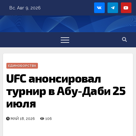
Skip
Вс. Авг 9, 2026
to
content
ЕДИНОБОРСТВА
UFC анонсировал
турнир в Абу-Даби 25
июля
МАЙ 18, 2026
106