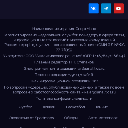
Sportmaps
Главные спортивные
новости!
Наименование издания: СпортМапс
Зарегистрировано Федеральной службой по надзору в сфере связи,
информационных технологий и массовых коммуникаций
(Роскомнадзор) 15.05.2020г. регистрационный номер СМИ ЭЛ № ФС
77-78359
Учредитель: ООО "Аналитические решения" (ОГРН 1187847128644 )
Главный редактор: П.Н. Степанов
Электронная почта редакции:
ar@ianalitics.ru
Телефон редакции:+79111700616
Знак информационной продукции: 18+
По вопросам модерации, опубликованных данных, а также по всем
вопросам о работоспособности сайта – на
ar@ianalitics.ru
Политика конфиденциальности
Футбол
Хоккей
Баскетбол
Теннис
Эксклюзив от Sportmaps
Обзоры
Авто-мотоспорт