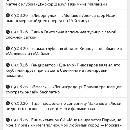
матче с клубом «Джохор Дарул Тазим» из Малайзии
«Ливерпуль» — «Монако»: Александер Исак
09.08.26
вывел мерсисайдцев вперёд на 16-й минуте
Элина Свитолина вспомнила турнир с самой
09.08.26
сложной сеткой
«Самая глубокая обида». Хирроу — об обмене в
09.08.26
«Милуоки» из «Майами»
Гендиректор «Динамо» Пивоваров заявил, что
09.08.26
клуб планирует приглашать Овечкина на тренировки
команды
«Велес» — «Ленинградец». Прямая трансляция:
09.08.26
смотреть онлайн бесплатно
Тилл прошелся по сопернику Махачева: «Люди
09.08.26
видят его насквозь, он лицемер и фальшивка»
Вице-чемпион ОИ: «Мне не нравится Париж, не
09.08.26
мое. Я привык к мегаполису, мой любимый город — Москва»