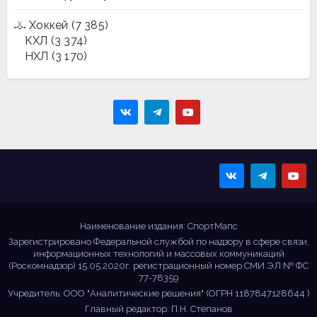
Хоккей
(7 385)
КХЛ
(3 374)
НХЛ
(3 170)
Sportmaps
Главные спортивные
новости!
Наименование издания: СпортМапс
Зарегистрировано Федеральной службой по надзору в сфере связи,
информационных технологий и массовых коммуникаций
(Роскомнадзор) 15.05.2020г. регистрационный номер СМИ ЭЛ № ФС
77-78359
Учредитель: ООО "Аналитические решения" (ОГРН 1187847128644 )
Главный редактор: П.Н. Степанов