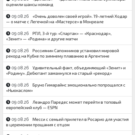
оценили шансы команд
«Очень доволен своей игрой». 19-летний Ходар
09.08.26
— о матче с Легечкой на «Мастерсе» в Монреале
РПЛ, 3-й тур: «Спартак» — «Краснодар»,
09.08.26
«Зенит» — «Родина» и другие матчи
Россиянин Сапожников установил мировой
09.08.26
рекорд на Кубке по зимнему плаванию в Аргентине
Удивительный факт, объединяющий «Зенит» и
09.08.26
«Родину». Дебютант замахнулся на старый «рекорд»
Бруно Гимарайнс эмоционально попрощался с
09.08.26
«Ньюкаслом»
Леандро Паредес может перейти в топовый
09.08.26
европейский клуб — ESPN
Месси с семьей прилетел в Росарио для участия
09.08.26
в церемонии прощания с отцом