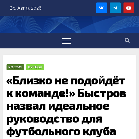
Skip
Вс. Авг 9, 2026
to
content
РОССИЯ
ФУТБОЛ
«Близко не подойдёт
к команде!» Быстров
назвал идеальное
руководство для
футбольного клуба