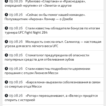
Рубилово «Спартака» и «Краснодара»,
09.08.26
очередной «крупняк» от «Зенита» и другое
«Сейчас он бы помог нашей команде».
09.08.26
Полузащитник «Акрона» Лончар — о Дзюбе
Стали известны обладатели бонусов по итогам
09.08.26
турнира UFC Fight Night 284
Молодость снесла опыт. Салкиллд — настоящая
09.08.26
угроза для всего лёгкого веса UFC
Стоматолог предупредила об опасности
09.08.26
популярных средств для отбеливания зубов
Стали известны подробности церемонии
09.08.26
прощания с отцом Лионеля Месси
«Барселона» выразила соболезнования в связи
09.08.26
со смертью отца Месси
«Ротор» переоценивают, а «Велесу» придётся
09.08.26
спорить с историей