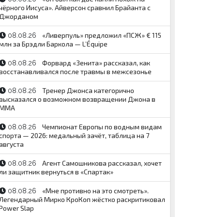
чёрного Иисуса». Айверсон сравнил Брайанта с
Джорданом
«Ливерпуль» предложил «ПСЖ» € 115
08.08.26
млн за Брэдли Баркола — L’Équipe
Форвард «Зенита» рассказал, как
08.08.26
восстанавливался после травмы в межсезонье
Тренер Джонса категорично
08.08.26
высказался о возможном возвращении Джона в
ММА
Чемпионат Европы по водным видам
08.08.26
спорта — 2026: медальный зачёт, таблица на 7
августа
Агент Самошникова рассказал, хочет
08.08.26
ли защитник вернуться в «Спартак»
«Мне противно на это смотреть».
08.08.26
Легендарный Мирко КроКоп жёстко раскритиковал
Power Slap