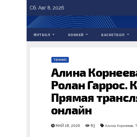
Skip
Сб. Авг 8, 2026
to
content
ФУТБОЛ
ХОККЕЙ
БАСКЕТБОЛ
ТЕННИС
Алина Корнеев
Ролан Гаррос. 
Прямая трансл
онлайн
МАЙ 18, 2026
83
Алина Корнеева
,