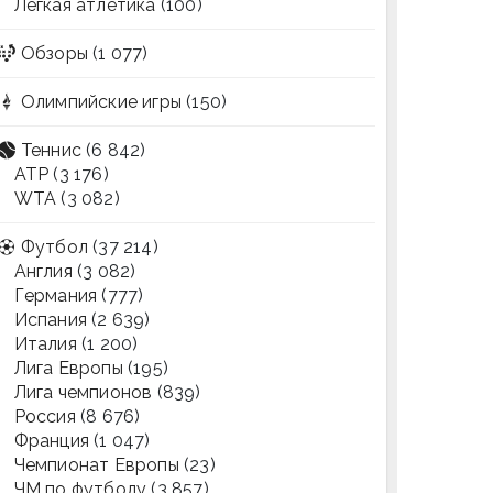
Легкая атлетика
(100)
Обзоры
(1 077)
Олимпийские игры
(150)
Теннис
(6 842)
ATP
(3 176)
WTA
(3 082)
Футбол
(37 214)
Англия
(3 082)
Германия
(777)
Испания
(2 639)
Италия
(1 200)
Лига Европы
(195)
Лига чемпионов
(839)
Россия
(8 676)
Франция
(1 047)
Чемпионат Европы
(23)
ЧМ по футболу
(3 857)