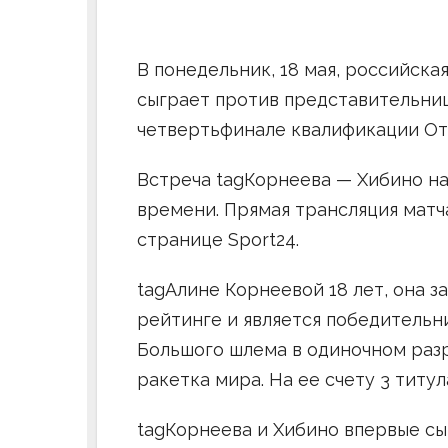
В понедельник, 18 мая, российска
сыграет против представительни
четвертьфинале квалификации От
Встреча tagКорнеева — Хибино на
времени. Прямая трансляция матч
странице Sport24.
tagАлине Корнеевой 18 лет, она з
рейтинге и является победительн
Большого шлема в одиночном разря
ракетка мира. На ее счету 3 титу
tagКорнеева и Хибино впервые сы