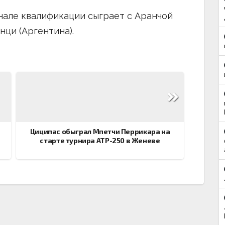
нале квалификации сыграет с Аранчой
нци (Аргентина).
й
Циципас обыграл Мпетчи Перрикара на
старте турнира АТР-250 в Женеве