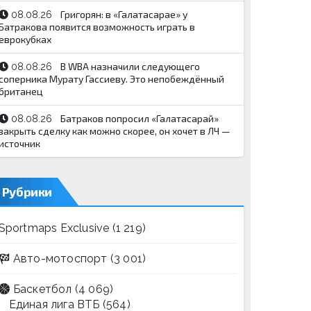
Григорян: в «Галатасарае» у
08.08.26
Батракова появится возможность играть в
еврокубках
В WBA назначили следующего
08.08.26
соперника Мурату Гассиеву. Это непобеждённый
британец
Батраков попросил «Галатасарай»
08.08.26
закрыть сделку как можно скорее, он хочет в ЛЧ —
источник
Рубрики
Sportmaps Exclusive
(1 219)
Авто-мотоспорт
(3 001)
Баскетбол
(4 069)
Единая лига ВТБ
(564)