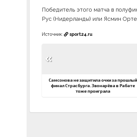
Победитель этого матча в полуфи
Рус (Нидерланды) или Ясмин Орте
Источник:
sport24.ru
Навигация
по
записям
Самсонова не защитила очки за прошлы
финал Страсбурга. Звонарёва в Рабате
тоже проиграла