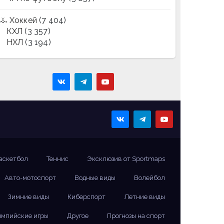
Хоккей
(7 404)
КХЛ
(3 357)
НХЛ
(3 194)
аскетбол
Теннис
Эксклюзив от Sportmaps
Авто-мотоспорт
Водные виды
Волейбол
Зимние виды
Киберспорт
Летние виды
мпийские игры
Другое
Прогнозы на спорт