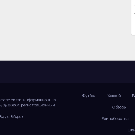
Футбол
Хоккей
Б
сфере связи, информационных
5.05.2020г. регистрационный
Обзоры
847128644 )
Единоборства
Оли