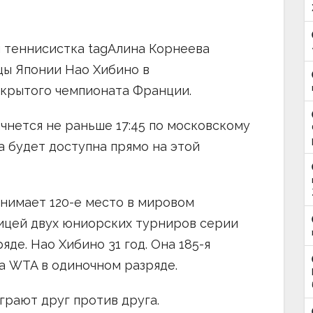
я теннисистка tagАлина Корнеева
цы Японии Нао Хибино в
крытого чемпионата Франции.
чнется не раньше 17:45 по московскому
а будет доступна прямо на этой
анимает 120-е место в мировом
ицей двух юниорских турниров серии
де. Нао Хибино 31 год. Она 185-я
ла WTA в одиночном разряде.
грают друг против друга.