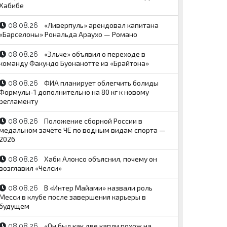
Хабибе
«Ливерпуль» арендовал капитана
08.08.26
«Барселоны» Рональда Араухо — Романо
«Эльче» объявил о переходе в
08.08.26
команду Факундо Буонанотте из «Брайтона»
ФИА планирует облегчить болиды
08.08.26
Формулы-1 дополнительно на 80 кг к новому
регламенту
Положение сборной России в
08.08.26
медальном зачёте ЧЕ по водным видам спорта —
2026
Хаби Алонсо объяснил, почему он
08.08.26
возглавил «Челси»
В «Интер Майами» назвали роль
08.08.26
Месси в клубе после завершения карьеры в
будущем
«Он был как две капли похож на
08.08.26