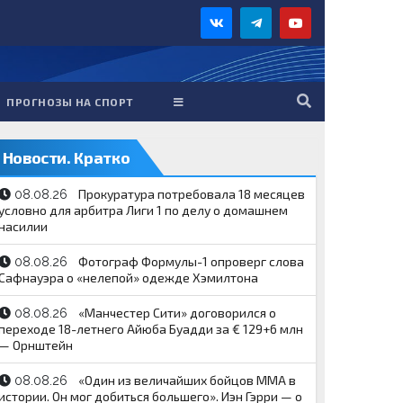
ПРОГНОЗЫ НА СПОРТ
Новости. Кратко
Прокуратура потребовала 18 месяцев
08.08.26
условно для арбитра Лиги 1 по делу о домашнем
насилии
Фотограф Формулы-1 опроверг слова
08.08.26
Сафнауэра о «нелепой» одежде Хэмилтона
«Манчестер Сити» договорился о
08.08.26
переходе 18-летнего Айюба Буадди за € 129+6 млн
— Орнштейн
«Один из величайших бойцов ММА в
08.08.26
истории. Он мог добиться большего». Иэн Гэрри — о