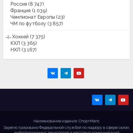
Россия
(8 747)
Франция
(1 039)
Чемпионат Европы
(23)
ЧМ по футболу
(3 857)
Хоккей
(7 375)
КХЛ
(3 365)
НХЛ
(3 167)
Sportmaps
Главные спортивные
новости!
Наименование издания: СпортМапс
Зарегистрировано Федеральной службой по надзору в сфере связи,
информационных технологий и массовых коммуникаций