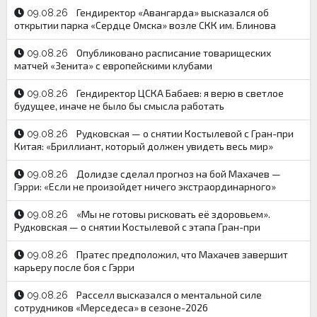
Гендиректор «Авангарда» высказался об
09.08.26
открытии парка «Сердце Омска» возле СКК им. Блинова
Опубликовано расписание товарищеских
09.08.26
матчей «Зенита» с европейскими клубами
Гендиректор ЦСКА Бабаев: я верю в светлое
09.08.26
будущее, иначе не было бы смысла работать
Рудковская — о снятии Костылевой с Гран-при
09.08.26
Китая: «Бриллиант, который должен увидеть весь мир»
Долидзе сделал прогноз на бой Махачев —
09.08.26
Гэрри: «Если не произойдет ничего экстраординарного»
«Мы не готовы рисковать её здоровьем».
09.08.26
Рудковская — о снятии Костылевой с этапа Гран-при
Пратес предположил, что Махачев завершит
09.08.26
карьеру после боя с Гэрри
Расселл высказался о ментальной силе
09.08.26
сотрудников «Мерседеса» в сезоне-2026