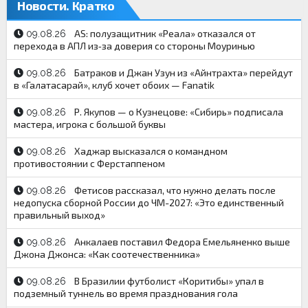
Новости. Кратко
AS: полузащитник «Реала» отказался от
09.08.26
перехода в АПЛ из‑за доверия со стороны Моуринью
Батраков и Джан Узун из «Айнтрахта» перейдут
09.08.26
в «Галатасарай», клуб хочет обоих — Fanatik
Р. Якупов — о Кузнецове: «Сибирь» подписала
09.08.26
мастера, игрока с большой буквы
Хаджар высказался о командном
09.08.26
противостоянии с Ферстаппеном
Фетисов рассказал, что нужно делать после
09.08.26
недопуска сборной России до ЧМ-2027: «Это единственный
правильный выход»
Анкалаев поставил Федора Емельяненко выше
09.08.26
Джона Джонса: «Как соотечественника»
В Бразилии футболист «Коритибы» упал в
09.08.26
подземный туннель во время празднования гола