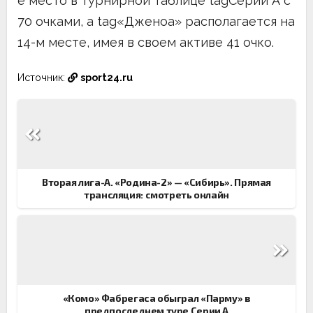
е место в турнирной таблице tagСерии А с
70 очками, а tag«Дженоа» располагается на
14-м месте, имея в своем активе 41 очко.
Источник:
sport24.ru
Навигация
по
записям
Вторая лига-А. «Родина-2» — «Сибирь». Прямая
трансляция: смотреть онлайн
«Комо» Фабрегаса обыграл «Парму» в
предпоследнем туре Серии А