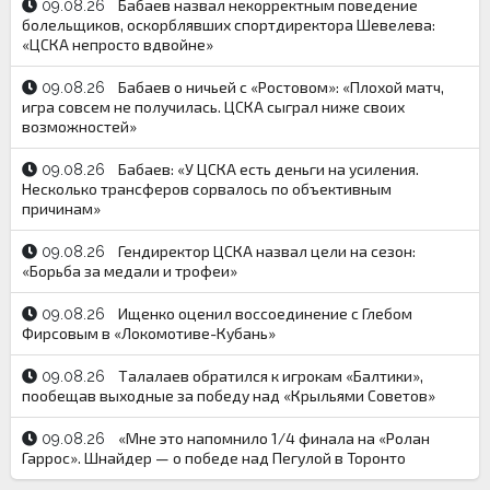
Бабаев назвал некорректным поведение
09.08.26
болельщиков, оскорблявших спортдиректора Шевелева:
«ЦСКА непросто вдвойне»
Бабаев о ничьей с «Ростовом»: «Плохой матч,
09.08.26
игра совсем не получилась. ЦСКА сыграл ниже своих
возможностей»
Бабаев: «У ЦСКА есть деньги на усиления.
09.08.26
Несколько трансферов сорвалось по объективным
причинам»
Гендиректор ЦСКА назвал цели на сезон:
09.08.26
«Борьба за медали и трофеи»
Ищенко оценил воссоединение с Глебом
09.08.26
Фирсовым в «Локомотиве-Кубань»
Талалаев обратился к игрокам «Балтики»,
09.08.26
пообещав выходные за победу над «Крыльями Советов»
«Мне это напомнило 1/4 финала на «Ролан
09.08.26
Гаррос». Шнайдер — о победе над Пегулой в Торонто