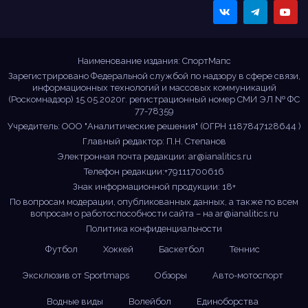
Sportmaps
Главные спортивные
новости!
Наименование издания: СпортМапс
Зарегистрировано Федеральной службой по надзору в сфере связи,
информационных технологий и массовых коммуникаций
(Роскомнадзор) 15.05.2020г. регистрационный номер СМИ ЭЛ № ФС
77-78359
Учредитель: ООО "Аналитические решения" (ОГРН 1187847128644 )
Главный редактор: П.Н. Степанов
Электронная почта редакции:
ar@ianalitics.ru
Телефон редакции:+79111700616
Знак информационной продукции: 18+
По вопросам модерации, опубликованных данных, а также по всем
вопросам о работоспособности сайта – на
ar@ianalitics.ru
Политика конфиденциальности
Футбол
Хоккей
Баскетбол
Теннис
Эксклюзив от Sportmaps
Обзоры
Авто-мотоспорт
Водные виды
Волейбол
Единоборства