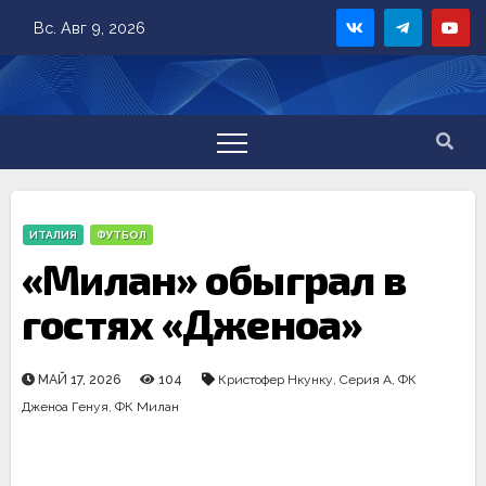
Skip
Вс. Авг 9, 2026
to
content
ИТАЛИЯ
ФУТБОЛ
«Милан» обыграл в
гостях «Дженоа»
МАЙ 17, 2026
104
Кристофер Нкунку
,
Серия А
,
ФК
Дженоа Генуя
,
ФК Милан