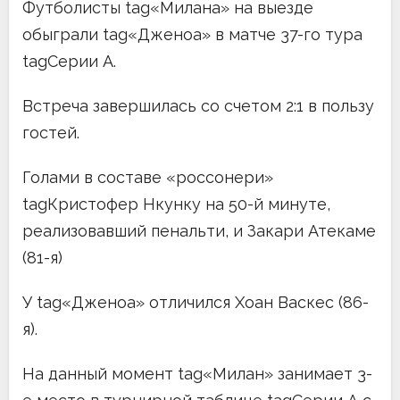
Футболисты tag«Милана» на выезде
обыграли tag«Дженоа» в матче 37-го тура
tagСерии А.
Встреча завершилась со счетом 2:1 в пользу
гостей.
Голами в составе «россонери»
tagКристофер Нкунку на 50-й минуте,
реализовавший пенальти, и Закари Атекаме
(81-я)
У tag«Дженоа» отличился Хоан Васкес (86-
я).
На данный момент tag«Милан» занимает 3-