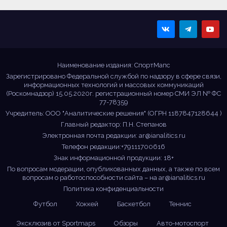
Sportmaps
Главные спортивные
новости!
Наименование издания: СпортМапс
Зарегистрировано Федеральной службой по надзору в сфере связи,
информационных технологий и массовых коммуникаций
(Роскомнадзор) 15.05.2020г. регистрационный номер СМИ ЭЛ № ФС
77-78359
Учредитель: ООО "Аналитические решения" (ОГРН 1187847128644 )
Главный редактор: П.Н. Степанов
Электронная почта редакции:
ar@ianalitics.ru
Телефон редакции:+79111700616
Знак информационной продукции: 18+
По вопросам модерации, опубликованных данных, а также по всем
вопросам о работоспособности сайта – на
ar@ianalitics.ru
Политика конфиденциальности
Футбол
Хоккей
Баскетбол
Теннис
Эксклюзив от Sportmaps
Обзоры
Авто-мотоспорт