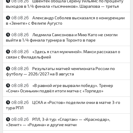
Швентек обошла Серену Уильямс по проценту
08.08.26
выходов в 1/4 финала «тысячников». Шарапова — третья
Александр Соболев высказался о конкуренции
08.08.26
в «Зените» с Фелипе Аугусто
Людмила Самсонова и Мию Като не смогли
08.08.26
выйти в 1/4 финала турнира в Торонто в паре
«Здесь я стал мужчиной». Макси рассказал о
08.08.26
связи с Филадельфией
Результаты матчей чемпионата России по
08.08.26
футболу — 2026/2027 на 8 августа
«В равной игре вырвали победу». Тренер
08.08.26
«Сочи» Осинькин подвёл итоги матча с «Торпедо»
ЦСКА и «Ростов» поделили очки в матче 3-го
08.08.26
тура РПЛ
РПЛ, 3-й тур: «Спартак» — «Краснодар»,
08.08.26
«Зенит» — «Родина» и другие матчи