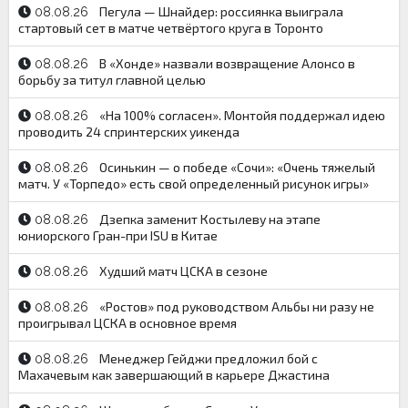
Пегула — Шнайдер: россиянка выиграла
08.08.26
стартовый сет в матче четвёртого круга в Торонто
В «Хонде» назвали возвращение Алонсо в
08.08.26
борьбу за титул главной целью
«На 100% согласен». Монтойя поддержал идею
08.08.26
проводить 24 спринтерских уикенда
Осинькин — о победе «Сочи»: «Очень тяжелый
08.08.26
матч. У «Торпедо» есть свой определенный рисунок игры»
Дзепка заменит Костылеву на этапе
08.08.26
юниорского Гран-при ISU в Китае
Худший матч ЦСКА в сезоне
08.08.26
«Ростов» под руководством Альбы ни разу не
08.08.26
проигрывал ЦСКА в основное время
Менеджер Гейджи предложил бой с
08.08.26
Махачевым как завершающий в карьере Джастина