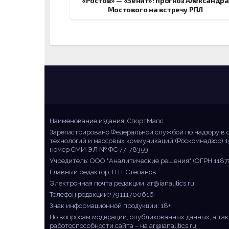
«Ростов» — «Зенит»: прогноз Александра
Мостового на встречу РПЛ
Sportmaps
Главные спортивные новости!
Наименование издания: СпортМапс
Зарегистрировано Федеральной службой по надзору в 
технологий и массовых коммуникаций (Роскомнадзор) 1
номер СМИ ЭЛ № ФС 77-78359
Учредитель: ООО "Аналитические решения" (ОГРН 1187
Главный редактор: П.Н. Степанов
Электронная почта редакции:
ar@ianalitics.ru
Телефон редакции:+79111700616
Знак информационной продукции: 18+
По вопросам модерации, опубликованных данных, а так
работоспособности сайта – на
ar@ianalitics.ru