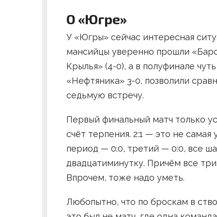
О «Югре»
У «Югры» сейчас интересная ситуа
мансийцы уверенно прошли «Барс»
Крылья» (4-0), а в полуфинале чут
«Нефтяника» 3-0, позволили сравн
седьмую встречу.
Первый финальный матч только у
счёт терпения. 2:1 — это не самая
период — 0:0, третий — 0:0, все 
двадцатиминутку. Причём все три
Впрочем, тоже надо уметь.
Любопытно, что по броскам в ство
это был не матч, где одна команда