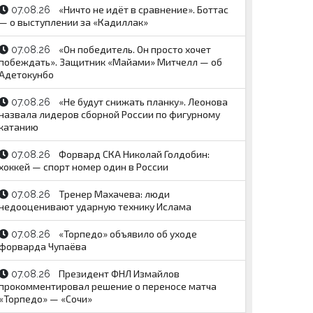
«Ничто не идёт в сравнение». Боттас
07.08.26
— о выступлении за «Кадиллак»
«Он победитель. Он просто хочет
07.08.26
побеждать». Защитник «Майами» Митчелл — об
Адетокунбо
«Не будут снижать планку». Леонова
07.08.26
назвала лидеров сборной России по фигурному
катанию
Форвард СКА Николай Голдобин:
07.08.26
хоккей — спорт номер один в России
Тренер Махачева: люди
07.08.26
недооценивают ударную технику Ислама
«Торпедо» объявило об уходе
07.08.26
форварда Чупаёва
Президент ФНЛ Измайлов
07.08.26
прокомментировал решение о переносе матча
«Торпедо» — «Сочи»