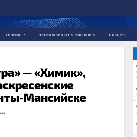
ТЕННИС
ЭКСКЛЮЗИВ ОТ SPORTMAPS
ОБЗОРЫ
ра» — «Химик»,
оскресенские
анты-Мансийске
озы