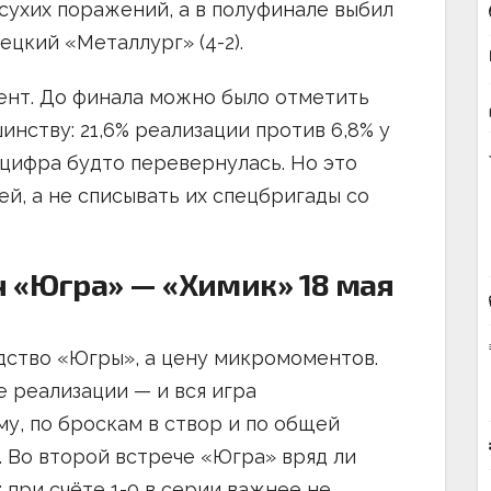
 сухих поражений, а в полуфинале выбил
цкий «Металлург» (4-2).
ент. До финала можно было отметить
нству: 21,6% реализации против 6,8% у
 цифра будто перевернулась. Но это
й, а не списывать их спецбригады со
ч «Югра» — «Химик» 18 мая
дство «Югры», а цену микромоментов.
 реализации — и вся игра
у, по броскам в створ и по общей
. Во второй встрече «Югра» вряд ли
: при счёте 1-0 в серии важнее не