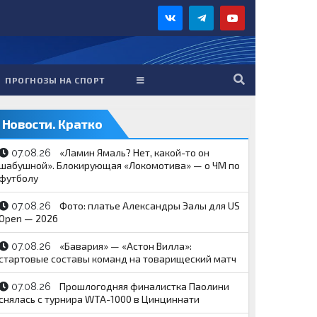
ПРОГНОЗЫ НА СПОРТ
Новости. Кратко
«Ламин Ямаль? Нет, какой-то он
07.08.26
шабушной». Блокирующая «Локомотива» — о ЧМ по
футболу
Фото: платье Александры Эалы для US
07.08.26
Open — 2026
«Бавария» — «Астон Вилла»:
07.08.26
стартовые составы команд на товарищеский матч
Прошлогодняя финалистка Паолини
07.08.26
снялась с турнира WTA-1000 в Цинциннати