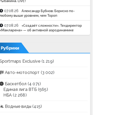
Рыбакина. LIVE!
Александр Бубнов: Бориско по-
07.08.26
любому выше уровнем, чем Тороп
«Создаёт сложности». Техдиректор
07.08.26
«Макларена» — об активной аэродинамике
Рубрики
Sportmaps Exclusive
(1 219)
Авто-мотоспорт
(3 002)
Баскетбол
(4 071)
Единая лига ВТБ
(565)
НБА
(2 268)
Водные виды
(415)