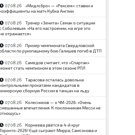
«Мидлсбро» — «Рексем»: ставки и
07.08.26
коэффициенты на матч Кубка Англии
Тренер «Зенита» Семак о ситуации
07.08.26
с Соболевым: «На его настроении, на игре это
не отражается»
Призер чемпионата Свердловской
07.08.26
области по рукопашному бою Галишев погиб в ДТП
Самедов считает, что «Спартак»
07.08.26
может стать чемпионом в этом сезоне РПЛ
Тарасова осталась довольна
07.08.26
контрольными прокатами кандидатов в
юниорскую сборную России в танцах на льду
Колесников — о ЧМ-2026: «Очень
07.08.26
смешанные впечатления. К поклонникам Месси не
отношусь»
Корнеева рвётся в 4-й круг
07.08.26
Торонто-2026! Ещё сыграют Мирра, Самсонова и