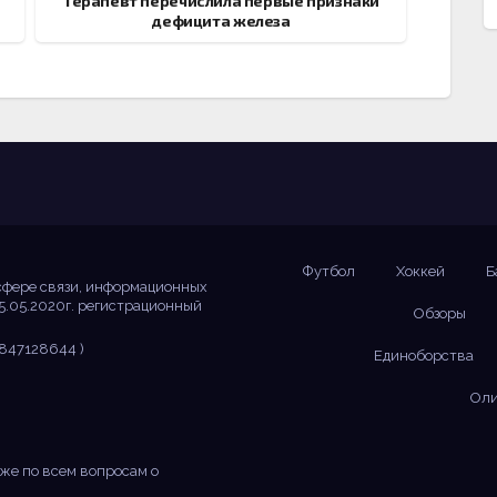
Терапевт перечислила первые признаки
дефицита железа
Футбол
Хоккей
Б
сфере связи, информационных
5.05.2020г. регистрационный
Обзоры
847128644 )
Единоборства
Оли
же по всем вопросам о