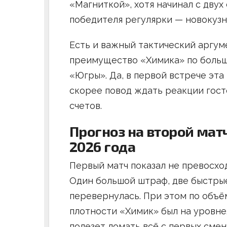
«Магниткой», хотя начинал с двух
победителя регулярки — новокузне
Есть и важный тактический аргум
преимущество «Химика» по больши
«Югры». Да, в первой встрече эта
скорее повод ждать реакции госте
счетов.
Прогноз на второй мат
2026 года
Первый матч показал не превосхо
Один большой штраф, две быстрые
перевернулась. При этом по объём
плотности «Химик» был на уровне
полезет ломать всё с первых смен