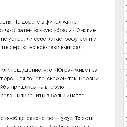
ция. По дороге в финал ханты-
 (4-1), затем всухую убрали «Омские
ь не устроили себе катастрофу: вели у
ять серию, но всё-таки выиграли
силил ощущение, что «Югра» живёт за
 уверенная победа, скажем так. Первый
шайбы пришлись на вторую
 гола были забиты в большинстве!
р вообще равенство — 32:32. То есть
 задушила другую. Это был матч, где