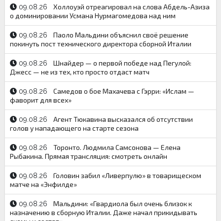
Холлоуэй отреагировал на слова Абдель-Азиза
09.08.26
о доминировании Усмана Нурмагомедова над ним
Паоло Мальдини объяснил своё решение
09.08.26
покинуть пост технического директора сборной Италии
Шнайдер — о первой победе над Пегулой:
09.08.26
Джесс — не из тех, кто просто отдаст матч
Самедов о бое Махачева с Гэрри: «Ислам —
09.08.26
фаворит для всех»
Агент Тюкавина высказался об отсутствии
09.08.26
голов у нападающего на старте сезона
Торонто. Людмила Самсонова — Елена
09.08.26
Рыбакина. Прямая трансляция: смотреть онлайн
Головин забил «Ливерпулю» в товарищеском
09.08.26
матче на «Энфилде»
Мальдини: «Гвардиола был очень близок к
09.08.26
назначению в сборную Италии. Даже начал прикидывать