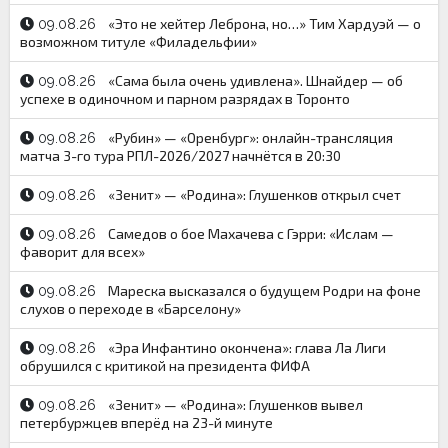
«Это не хейтер Леброна, но…» Тим Хардуэй — о
09.08.26
возможном титуле «Филадельфии»
«Сама была очень удивлена». Шнайдер — об
09.08.26
успехе в одиночном и парном разрядах в Торонто
«Рубин» — «Оренбург»: онлайн-трансляция
09.08.26
матча 3-го тура РПЛ-2026/2027 начнётся в 20:30
«Зенит» — «Родина»: Глушенков открыл счет
09.08.26
Самедов о бое Махачева с Гэрри: «Ислам —
09.08.26
фаворит для всех»
Мареска высказался о будущем Родри на фоне
09.08.26
слухов о переходе в «Барселону»
«Эра Инфантино окончена»: глава Ла Лиги
09.08.26
обрушился с критикой на президента ФИФА
«Зенит» — «Родина»: Глушенков вывел
09.08.26
петербуржцев вперёд на 23-й минуте