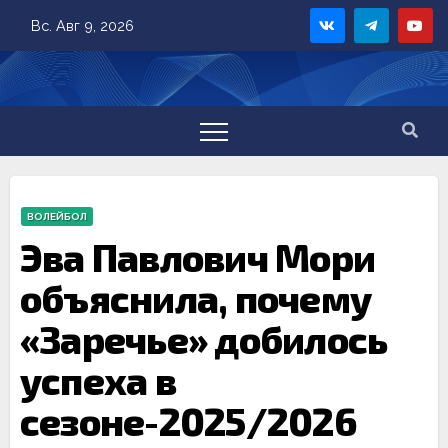
Skip
Вс. Авг 9, 2026
to
content
ВОЛЕЙБОЛ
Эва Павлович Мори
объяснила, почему
«Заречье» добилось
успеха в
сезоне-2025/2026