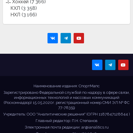
Хоккей
(7 366)
КХЛ
(3 358)
НХЛ
(3 166)
Sportmaps
Главные спортивные
новости!
Наименование издания: СпортМапс
Зарегистрировано Федеральной службой по надзору в сфере связи,
информационных технологий и массовых коммуникаций
(Роскомнадзор) 15.05.2020г. регистрационный номер СМИ ЭЛ № ФС
77-78359
Учредитель: ООО "Аналитические решения" (ОГРН 1187847128644 )
Главный редактор: П.Н. Степанов
Электронная почта редакции:
ar@ianalitics.ru