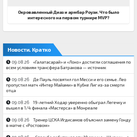
Окровавленный Диаз и армбар Роузи. Что было
интересного на первом турнире MVP?
Новости. Кратко
«Галатасарай» и «Локо» достигли соглашения по
09.08.26
всем условиям трансфера Батракова — источник
Де Пауль посвятил гол Месси и его семье. Лео
09.08.26
пропустил матч «Интер Майами» в Кубке Лиг из-за смерти
отца
19-летний Ходар уверенно обыграл Легечку и
09.08.26
вышел в 1/4 финала «Мастерса» в Монреале
Тренер ЦСКА Игдисамов объяснил замену Гонду
09.08.26
в матче с «Ростовом»