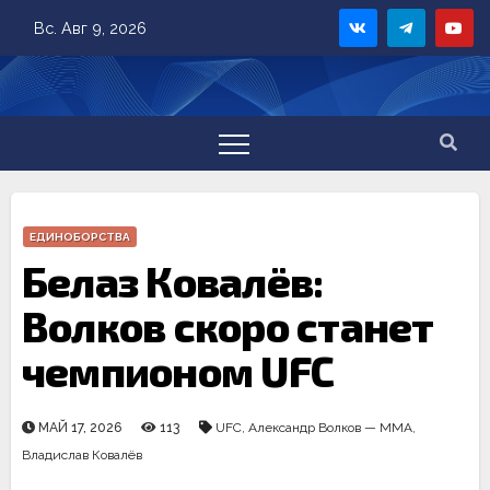
Skip
Вс. Авг 9, 2026
to
content
ЕДИНОБОРСТВА
Белаз Ковалёв:
Волков скоро станет
чемпионом UFC
МАЙ 17, 2026
113
UFC
,
Александр Волков — MMA
,
Владислав Ковалёв