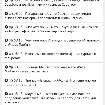
«Спасибо арбитру за эти 10 секунд». Шнякин – о
09.08.26
борьбе в игре «Балтики» и «Крыльев Советов»
Панарин заявил, что Овечкин заслуживает
09.08.26
вывода его номера из обращения в «Вашингтоне»
«Впечатляющий матч». Журналист The Athletic
09.08.26
– об игре Сафонова с «Манчестер Юнайтед»
Чемпион мира Альмада перешёл из «Атлетико»
09.08.26
в «Ривер Плейт»
Накашима вышел в четвертьфинал турнира в
09.08.26
Монреале
Лионель Месси пропускает матч «Интер
09.08.26
Майами» из-за смерти отца
Тренер «Ньюкасла» Яйссле: «Нам еще многое
09.08.26
предстоит сделать»
Моуринью — о Винисиусе: «Самое важное —
09.08.26
продление контракта. Это источник радости для него и для
всех нас»