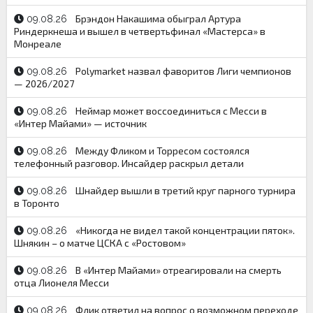
Брэндон Накашима обыграл Артура
09.08.26
Риндеркнеша и вышел в четвертьфинал «Мастерса» в
Монреале
Polymarket назвал фаворитов Лиги чемпионов
09.08.26
— 2026/2027
Неймар может воссоединиться с Месси в
09.08.26
«Интер Майами» — источник
Между Фликом и Торресом состоялся
09.08.26
телефонный разговор. Инсайдер раскрыл детали
Шнайдер вышли в третий круг парного турнира
09.08.26
в Торонто
«Никогда не видел такой концентрации пяток».
09.08.26
Шнякин – о матче ЦСКА с «Ростовом»
В «Интер Майами» отреагировали на смерть
09.08.26
отца Лионеля Месси
Флик ответил на вопрос о возможном переходе
09.08.26