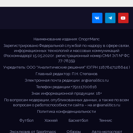
Sportmaps
Главные спортивные
новости!
Наименование издания: СпортМапс
Зарегистрировано Федеральной службой по надзору в сфере связи,
информационных технологий и массовых коммуникаций
(Роскомнадзор) 15.05.2020г. регистрационный номер СМИ ЭЛ № ФС
77-78359
Учредитель: ООО "Аналитические решения" (ОГРН 1187847128644 )
Главный редактор: П.Н. Степанов
Электронная почта редакции:
ar@ianalitics.ru
Телефон редакции:+79111700616
Знак информационной продукции: 18+
По вопросам модерации, опубликованных данных, а также по всем
вопросам о работоспособности сайта – на
ar@ianalitics.ru
Политика конфиденциальности
Футбол
Хоккей
Баскетбол
Теннис
Эксклюзив от Sportmaps
Обзоры
Авто-мотоспорт