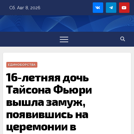
Skip
Сб. Авг 8, 2026
to
content
ЕДИНОБОРСТВА
16-летняя дочь
Тайсона Фьюри
вышла замуж,
появившись на
церемонии в