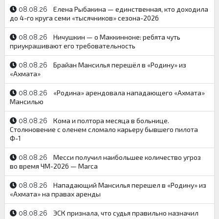
Елена Рыбакина — единственная, кто доходила
08.08.26
до 4-го круга семи «тысячников» сезона-2026
Ничушкин — о Маккинноне: ребята чуть
08.08.26
приукрашивают его требовательность
Брайан Мансилья перешёл в «Родину» из
08.08.26
«Ахмата»
«Родина» арендовала нападающего «Ахмата»
08.08.26
Мансилью
Кома и полтора месяца в больнице.
08.08.26
Столкновение с оленем сломало карьеру бывшего пилота
Ф-1
Месси получил наибольшее количество угроз
08.08.26
во время ЧМ-2026 — Marca
Нападающий Мансилья перешел в «Родину» из
08.08.26
«Ахмата» на правах аренды
ЭСК признала, что судья правильно назначил
08.08.26