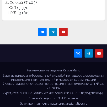
Хоккей
(7 403)
КХЛ
(3 370)
НХЛ
(3 180)
Sportmaps
Главные спортивные
новости!
Наименование издания: СпортМапс
Зарегистрировано Федеральной службой по надзору в сфере связи,
информационных технологий и массовых коммуникаций
(Роскомнадзор) 15.05.2020г. регистрационный номер СМИ ЭЛ № ФС
77-78359
Учредитель: ООО "Аналитические решения" (ОГРН 1187847128644 )
Главный редактор: П.Н. Степанов
Электронная почта редакции:
ar@ianalitics.ru