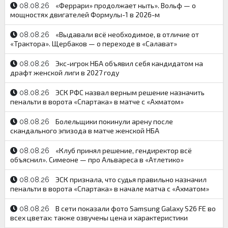
«Феррари» продолжает ныть». Вольф — о
08.08.26
мощностях двигателей Формулы-1 в 2026-м
«Выдавали всё необходимое, в отличие от
08.08.26
«Трактора». Щербаков — о переходе в «Салават»
Экс-игрок НБА объявил себя кандидатом на
08.08.26
драфт женской лиги в 2027 году
ЭСК РФС назвал верным решение назначить
08.08.26
пенальти в ворота «Спартака» в матче с «Ахматом»
Болельщики покинули арену после
08.08.26
скандального эпизода в матче женской НБА
«Клуб принял решение, гендиректор всё
08.08.26
объяснил». Симеоне — про Альвареса в «Атлетико»
ЭСК признала, что судья правильно назначил
08.08.26
пенальти в ворота «Спартака» в начале матча с «Ахматом»
В сети показали фото Samsung Galaxy S26 FE во
08.08.26
всех цветах: также озвучены цена и характеристики