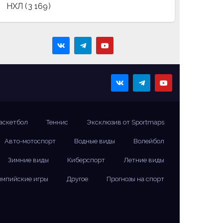
НХЛ
(3 169)
аскетбол
Теннис
Эксклюзив от Sportmaps
Авто-мотоспорт
Водные виды
Волейбол
Зимние виды
Киберспорт
Летние виды
мпийские игры
Другое
Прогнозы на спорт