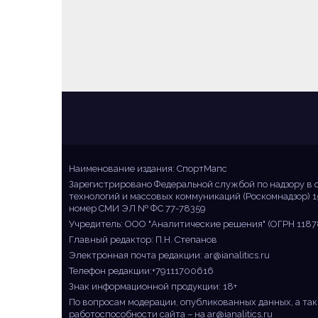
Sportmaps
Главные спортивные новости!
Наименование издания: СпортМапс
Зарегистрировано Федеральной службой по надзору в 
технологий и массовых коммуникаций (Роскомнадзор) 1
номер СМИ ЭЛ № ФС 77-78359
Учредитель: ООО "Аналитические решения" (ОГРН 1187
Главный редактор: П.Н. Степанов
Электронная почта редакции:
ar@ianalitics.ru
Телефон редакции:+79111700616
Знак информационной продукции: 18+
По вопросам модерации, опубликованных данных, а так
работоспособности сайта – на
ar@ianalitics.ru