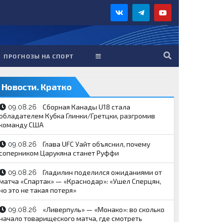
ПРОГНОЗЫ НА СПОРТ
Новости. Кратко
Сборная Канады U18 стала
09.08.26
обладателем Кубка Глинки/Гретцки, разгромив
команду США
Глава UFC Уайт объяснил, почему
09.08.26
соперником Царукяна станет Руффи
Гладилин поделился ожиданиями от
09.08.26
матча «Спартак» — «Краснодар»: «Ушел Сперцян,
но это не такая потеря»
«Ливерпуль» — «Монако»: во сколько
09.08.26
начало товарищеского матча, где смотреть