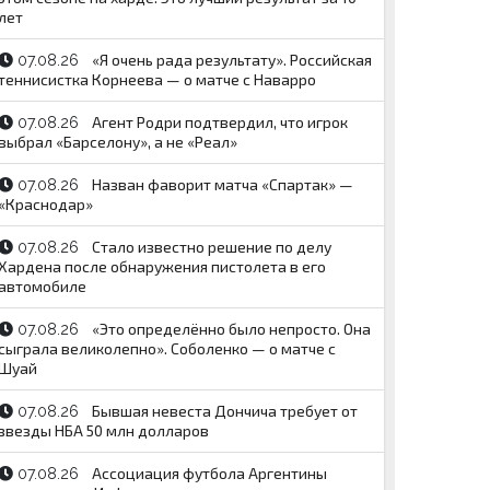
лет
«Я очень рада результату». Российская
07.08.26
теннисистка Корнеева — о матче с Наварро
Агент Родри подтвердил, что игрок
07.08.26
выбрал «Барселону», а не «Реал»
Назван фаворит матча «Спартак» —
07.08.26
«Краснодар»
Стало известно решение по делу
07.08.26
Хардена после обнаружения пистолета в его
автомобиле
«Это определённо было непросто. Она
07.08.26
сыграла великолепно». Соболенко — о матче с
Шуай
Бывшая невеста Дончича требует от
07.08.26
звезды НБА 50 млн долларов
Ассоциация футбола Аргентины
07.08.26