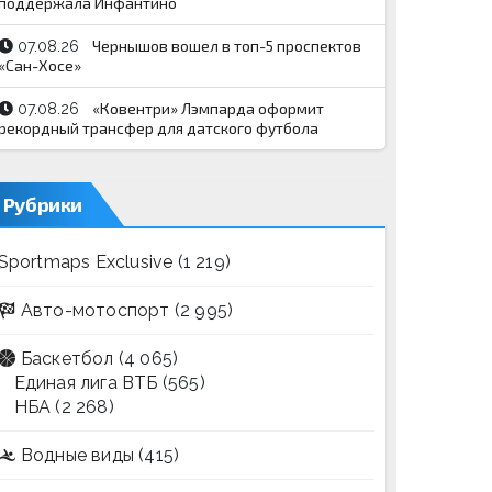
поддержала Инфантино
Чернышов вошел в топ-5 проспектов
07.08.26
«Сан-Хосе»
«Ковентри» Лэмпарда оформит
07.08.26
рекордный трансфер для датского футбола
Рубрики
Sportmaps Exclusive
(1 219)
Авто-мотоспорт
(2 995)
Баскетбол
(4 065)
Единая лига ВТБ
(565)
НБА
(2 268)
Водные виды
(415)