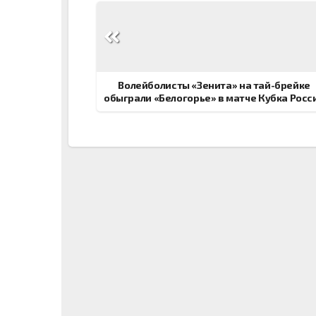
Навигация
по
записям
Волейболисты «Зенита» на тай-брейке
обыграли «Белогорье» в матче Кубка Росс