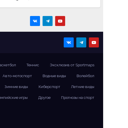
аскетбол
Теннис
Эксклюзив от Sportmaps
Авто-мотоспорт
Водные виды
Волейбол
Зимние виды
Киберспорт
Летние виды
мпийские игры
Другое
Прогнозы на спорт