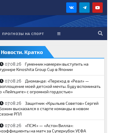
ПРОГНОЗЫ НА СПОРТ
Новости. Кратко
Гуменник намерен выступить на
07.08.26
турнире Kinoshita Group Cup в Японии
Диоманде: «Переход в «Реал» —
07.08.26
воплощение моей детской мечты. Буду вспоминать
о «Лейпциге» с огромной гордостью»
Защитник «Крыльев Советов» Сергей
07.08.26
Божин высказался о старте команды в новом
сезоне РПЛ
«ПСЖ» — «Астон Вилла»:
07.08.26
коэффициенты на матч за Суперкубок УЕФА