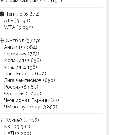
Олимпийские игры
(150)
Теннис
(6 872)
ATP
(3 196)
WTA
(3 092)
Футбол
(37 191)
Англия
(3 084)
Германия
(773)
Испания
(2 656)
Италия
(1 196)
Лига Европы
(192)
Лига чемпионов
(850)
Россия
(8 580)
Франция
(1 044)
Чемпионат Европы
(23)
ЧМ по футболу
(3 857)
Хоккей
(7 416)
КХЛ
(3 361)
НХЛ
(3 200)