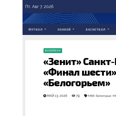
Skip
Пт. Авг 7, 2026
to
content
ФУТБОЛ
ХОККЕЙ
БАСКЕТБОЛ
ВОЛЕЙБОЛ
«Зенит» Санкт
«Финал шести»
«Белогорьем»
МАЙ 13, 2026
79
МВК Белогорье
,
М