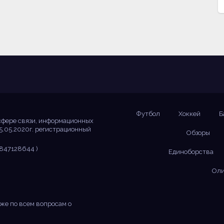
Футбол
Хоккей
Б
сфере связи, информационных
5.05.2020г. регистрационный
Обзоры
847128644 )
Единоборства
Оли
же по всем вопросам о