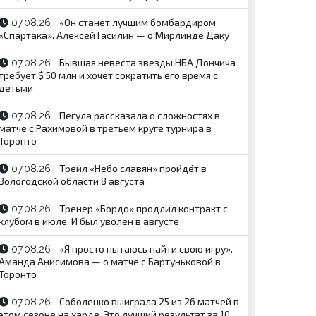
«Он станет лучшим бомбардиром
07.08.26
«Спартака». Алексей Гасилин — о Мирлинде Даку
Бывшая невеста звезды НБА Дончича
07.08.26
требует $ 50 млн и хочет сократить его время с
детьми
Пегула рассказала о сложностях в
07.08.26
матче с Рахимовой в третьем круге турнира в
Торонто
Трейл «Небо славян» пройдёт в
07.08.26
Вологодской области 8 августа
Тренер «Бордо» продлил контракт с
07.08.26
клубом в июле. И был уволен в августе
«Я просто пытаюсь найти свою игру».
07.08.26
Аманда Анисимова — о матче с Бартуньковой в
Торонто
Соболенко выиграла 25 из 26 матчей в
07.08.26
этом сезоне на харде. Это лучший результат за 10