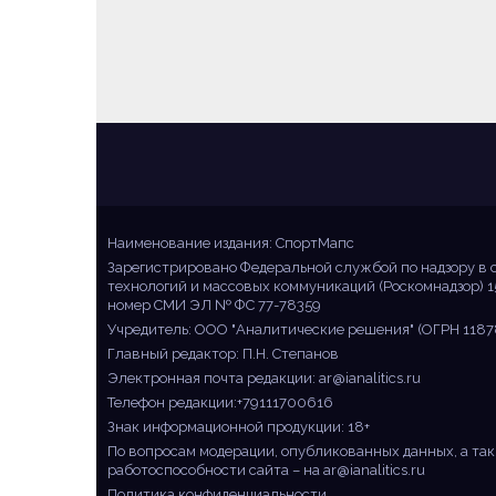
Sportmaps
Главные спортивные новости!
Наименование издания: СпортМапс
Зарегистрировано Федеральной службой по надзору в 
технологий и массовых коммуникаций (Роскомнадзор) 1
номер СМИ ЭЛ № ФС 77-78359
Учредитель: ООО "Аналитические решения" (ОГРН 1187
Главный редактор: П.Н. Степанов
Электронная почта редакции:
ar@ianalitics.ru
Телефон редакции:+79111700616
Знак информационной продукции: 18+
По вопросам модерации, опубликованных данных, а так
работоспособности сайта – на
ar@ianalitics.ru
Политика конфиденциальности