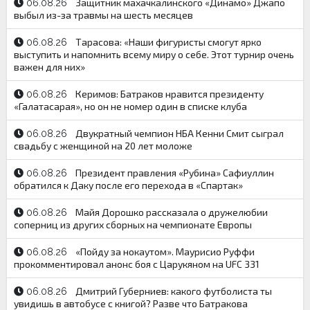
Защитник махачкалинского «Динамо» Джапо
06.08.26
выбыл из-за травмы на шесть месяцев
Тарасова: «Наши фигуристы смогут ярко
06.08.26
выступить и напомнить всему миру о себе. Этот турнир очень
важен для них»
Керимов: Батраков нравится президенту
06.08.26
«Галатасарая», но он не номер один в списке клуба
Двукратный чемпион НБА Кенни Смит сыграл
06.08.26
свадьбу с женщиной на 20 лет моложе
Президент правления «Рубина» Сафиуллин
06.08.26
обратился к Даку после его перехода в «Спартак»
Майя Дорошко рассказала о дружелюбии
06.08.26
соперниц из других сборных на чемпионате Европы
«Пойду за нокаутом». Маурисио Руффи
06.08.26
прокомментировал анонс боя с Царукяном на UFC 331
Дмитрий Губерниев: какого футболиста ты
06.08.26
увидишь в автобусе с книгой? Разве что Батракова