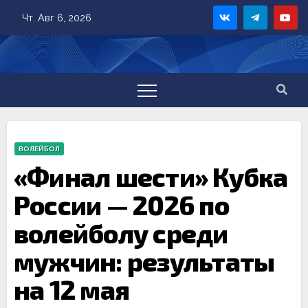
Skip
Чт. Авг 6, 2026
to
content
ВОЛЕЙБОЛ
«Финал шести» Кубка
России — 2026 по
волейболу среди
мужчин: результаты
на 12 мая