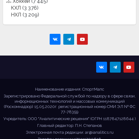
Хоккей
(7 445)
КХЛ
(3 376)
НХЛ
(3 209)
Sportmaps
Главные спортивные
новости!
Наименование издания: СпортМапс
Зарегистрировано Федеральной службой по надзору в сфере связи,
информационных технологий и массовых коммуникаций
(Роскомнадзор) 15.05.2020г. регистрационный номер СМИ ЭЛ № ФС
77-78359
Учредитель: ООО "Аналитические решения" (ОГРН 1187847128644 )
Главный редактор: П.Н. Степанов
Электронная почта редакции:
ar@ianalitics.ru