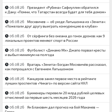
Президент «Рубина» Сафиуллин обратился
06.08.26
к Даку: «Помни, что Татарстан всегда будет для тебя домом»
Москвичев — об уходе Латышонка из «Зенита»:
06.08.26
«Пожелали друг другу выиграть конкуренцию в клубах»
От сёрфинга без океана до гонок дронов: как 9
06.08.26
локальных проектов меняют спорт в России
Футболист «Динамо Мх» Джапо порвал кресты
06.08.26
и выбыл минимум на полгода
Вратарь «Зенита» Богдан Москвичёв рассказал,
06.08.26
как попрощался с Евгением Латышонком
Канцеров занял первое место в рейтинге
06.08.26
лучших проспектов «Чикаго» по версии сайта НХЛ
Букмекеры перевели 20 млрд рублей целевых
06.08.26
отчислений за первые шесть месяцев 2026 года
Ян Блахович дал прогноз на бой Махачев —
06.08.26
Гарри