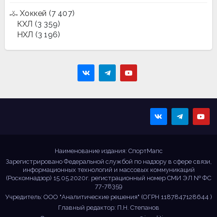
Хоккей
(7 407)
КХЛ
(3 359)
НХЛ
(3 196)
Sportmaps
Главные спортивные
новости!
Наименование издания: СпортМапс
Зарегистрировано Федеральной службой по надзору в сфере связи,
информационных технологий и массовых коммуникаций
(Роскомнадзор) 15.05.2020г. регистрационный номер СМИ ЭЛ № ФС
77-78359
Учредитель: ООО "Аналитические решения" (ОГРН 1187847128644 )
Главный редактор: П.Н. Степанов