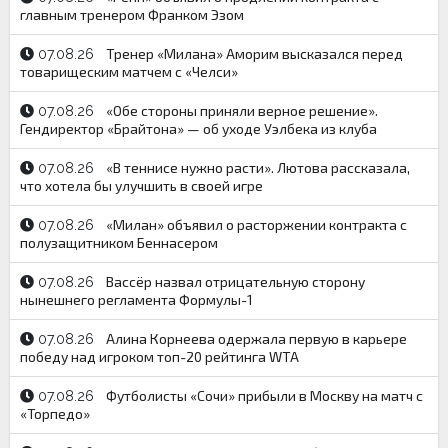
главным тренером Франком Эзом
Тренер «Милана» Аморим высказался перед
07.08.26
товарищеским матчем с «Челси»
«Обе стороны приняли верное решение».
07.08.26
Гендиректор «Брайтона» — об уходе Уэлбека из клуба
«В теннисе нужно расти». Лютова рассказала,
07.08.26
что хотела бы улучшить в своей игре
«Милан» объявил о расторжении контракта с
07.08.26
полузащитником Беннасером
Вассёр назвал отрицательную сторону
07.08.26
нынешнего регламента Формулы-1
Алина Корнеева одержала первую в карьере
07.08.26
победу над игроком топ-20 рейтинга WTA
Футболисты «Сочи» прибыли в Москву на матч с
07.08.26
«Торпедо»