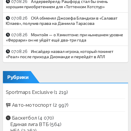
Алдервейрелд: Рашфорд стал бы очень
07.08.26
хорошим приобретением для «Тоттенхэм Хотспур»
СКА обменял Джозефа Бландизи в «Салават
07.08.26
Юлаев», получив права на Даниила Тарасова
Монтойя — о Хэмилтоне: при нынешнем уровне
07.08.26
«Феррари» он не уйдёт ещё два-три года
Инсайдер назвал игрока, который покинет
07.08.26
«Реал» после прихода Диоманде и перейдёт в АПЛ
Рубрики
Sportmaps Exclusive
(1 219)
Авто-мотоспорт
(2 997)
Баскетбол
(4 070)
Единая лига ВТБ
(564)
НБА
(2 262)