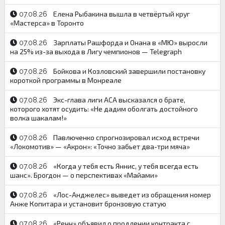
Елена Рыбакина вышла в четвёртый круг
07.08.26
«Мастерса» в Торонто
Зарплаты Рашфорда и Онана в «МЮ» выросли
07.08.26
на 25% из-за выхода в Лигу чемпионов — Telegraph
Бойкова и Козловский завершили постановку
07.08.26
короткой программы в Монреале
Экс-глава лиги ACA высказался о брате,
07.08.26
которого хотят осудить: «Не дадим оболгать достойного
волка шакалам!»
Павлюченко спрогнозировал исход встречи
07.08.26
«Локомотив» — «Акрон»: «Точно забьет два-три мяча»
«Когда у тебя есть Яннис, у тебя всегда есть
07.08.26
шанс». Брогдон — о перспективах «Майами»
«Лос-Анджелес» выведет из обращения номер
07.08.26
Анже Копитара и установит бронзовую статую
«Ренн» объявил о продлении контракта с
07.08.26