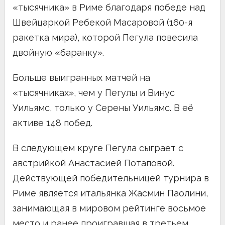
«тысячника» в Риме благодаря победе над
Швейцаркой Ребекой Масаровой (160-я
ракетка мира), которой Пегула повесила
двойную «баранку».
Больше выигранных матчей на
«тысячниках», чем у Пегулы и Винус
Уильямс, только у Серены Уильямс. В её
активе 148 побед.
В следующем круге Пегула сыграет с
австрийкой Анастасией Потаповой.
Действующей победительницей турнира в
Риме является итальянка Жасмин Паолини,
занимающая в мировом рейтинге восьмое
место и ранее проигравшая в третьем