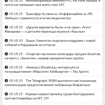
Непобеждённый чемпион PFL: я в топе лучших, и
08.08.26
ничто не помешает мне взять пояс UFC
Трансфер Аслани из «Хоффенхайма» в «РБ
08.08.26
Лейпциг» сорвался по итогам медосмотра
«Другие варианты были, и не один». Агент
08.08.26
Макарова — о деталях перехода игрока в «Крылья»
Льюис Хэмилтон поделился кадрами с новой
08.08.26
собакой и Кардашьян из отпуска
«Спартак» выложил календарь продаж билетов
08.08.26
на матч с «Зенитом», назвав приоритетные группы
«Ньюкасл Юнайтед» интересуется
08.08.26
полузащитником «Марселя» Хёйбьергом — Sky Sports
The Telegraph: УЕФА выплатил шестизначную
08.08.26
компенсацию предполагаемой любовнице Инфантино
Кормье назвал причину срыва боя Царукяна
08.08.26
против Оливейры на UFC 331