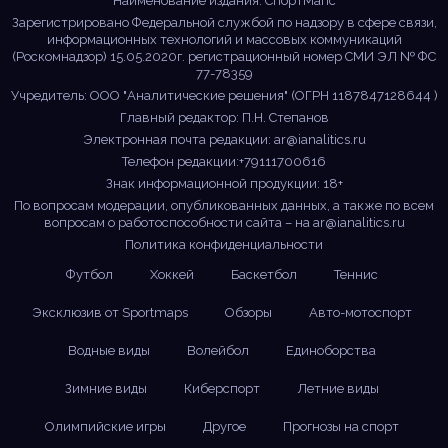
Наименование издания: СпортМапс
Зарегистрировано Федеральной службой по надзору в сфере связи,
информационных технологий и массовых коммуникаций
(Роскомнадзор) 15.05.2020г. регистрационный номер СМИ ЭЛ № ФС
77-78359
Учредитель: ООО "Аналитические решения" (ОГРН 1187847128644 )
Главный редактор: П.Н. Степанов
Электронная почта редакции:
ar@ianalitics.ru
Телефон редакции:+79111700616
Знак информационной продукции: 18+
По вопросам модерации, опубликованных данных, а также по всем
вопросам о работоспособности сайта – на
ar@ianalitics.ru
Политика конфиденциальности
Футбол
Хоккей
Баскетбол
Теннис
Эксклюзив от Sportmaps
Обзоры
Авто-мотоспорт
Водные виды
Волейбол
Единоборства
Зимние виды
Киберспорт
Летние виды
Олимпийские игры
Другое
Прогнозы на спорт