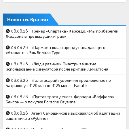
Новости. Кратко
Тренер «Спартака» Карседо: «Мы приберегли
08.08.26
Жедсона в предыдущих играх»
«Парма» взяла в аренду нападающего
08.08.26
«Аталанты» Эль Билала Туре
«Люди разные». Пиастри защитил
08.08.26
использование симулятора после критики Хэмилтона
«Галатасарай» увеличил предложение по
08.08.26
Батракову с € 20 млн до € 25 млн — Fanatik
«Пустая трата денег». Форвард «Баффало»
08.08.26
Бенсон — о покупке Porsche Cayenne
Агент Самошникова высказался об адаптации
08.08.26
защитника в «Рубине»