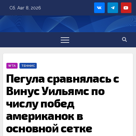
Skip
Сб. Авг 8, 2026
to
content
WTA
ТЕННИС
Пегула сравнялась с
Винус Уильямс по
числу побед
американок в
основной сетке