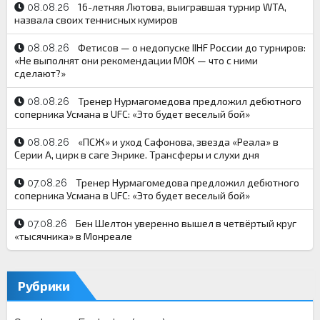
16-летняя Лютова, выигравшая турнир WTA,
08.08.26
назвала своих теннисных кумиров
Фетисов — о недопуске IIHF России до турниров:
08.08.26
«Не выполнят они рекомендации МОК — что с ними
сделают?»
Тренер Нурмагомедова предложил дебютного
08.08.26
соперника Усмана в UFC: «Это будет веселый бой»
«ПСЖ» и уход Сафонова, звезда «Реала» в
08.08.26
Серии А, цирк в саге Энрике. Трансферы и слухи дня
Тренер Нурмагомедова предложил дебютного
07.08.26
соперника Усмана в UFC: «Это будет веселый бой»
Бен Шелтон уверенно вышел в четвёртый круг
07.08.26
«тысячника» в Монреале
Рубрики