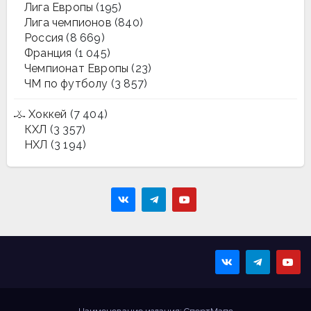
Лига Европы
(195)
Лига чемпионов
(840)
Россия
(8 669)
Франция
(1 045)
Чемпионат Европы
(23)
ЧМ по футболу
(3 857)
Хоккей
(7 404)
КХЛ
(3 357)
НХЛ
(3 194)
Sportmaps
Главные спортивные
новости!