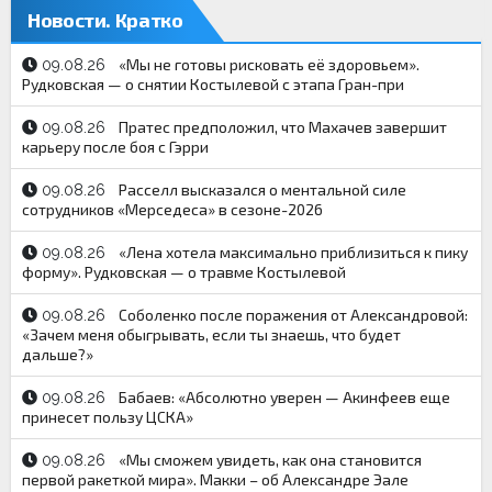
Новости. Кратко
«Мы не готовы рисковать её здоровьем».
09.08.26
Рудковская — о снятии Костылевой с этапа Гран-при
Пратес предположил, что Махачев завершит
09.08.26
карьеру после боя с Гэрри
Расселл высказался о ментальной силе
09.08.26
сотрудников «Мерседеса» в сезоне-2026
«Лена хотела максимально приблизиться к пику
09.08.26
форму». Рудковская — о травме Костылевой
Соболенко после поражения от Александровой:
09.08.26
«Зачем меня обыгрывать, если ты знаешь, что будет
дальше?»
Бабаев: «Абсолютно уверен — Акинфеев еще
09.08.26
принесет пользу ЦСКА»
«Мы сможем увидеть, как она становится
09.08.26
первой ракеткой мира». Макки – об Александре Эале