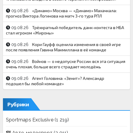
«Динамо» Москва — «Динамо» Махачкала:
09.08.26
прогноз Виктора Логинова на матч 3-го тура РПЛ
Трёхкратный победитель данк-контеста в НБА
09.08.26
стал игроком «Жироны»
Кори Гауфф оценила изменения в своей игре
09.08.26
после появления Гэвина Макмиллана в её команде
Войнов — о недопуске России: вся эта ситуация
09.08.26
очень плохая, больше всего страдает молодёжь
Агент Головина: «Зенит»? Александр
09.08.26
подошел бы любой команде»
Рубрики
Sportmaps Exclusive
(1 219)
Авто-мотоспорт
(3 011)