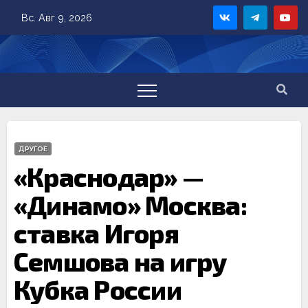
Skip
Вс. Авг 9, 2026
to
content
ДРУГОЕ
«Краснодар» —
«Динамо» Москва:
ставка Игоря
Семшова на игру
Кубка России