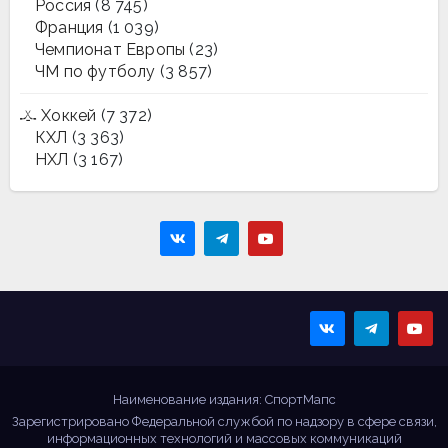
Россия
(8 745)
Франция
(1 039)
Чемпионат Европы
(23)
ЧМ по футболу
(3 857)
Хоккей
(7 372)
КХЛ
(3 363)
НХЛ
(3 167)
Sportmaps
Главные спортивные
новости!
Наименование издания: СпортМапс
Зарегистрировано Федеральной службой по надзору в сфере связи,
информационных технологий и массовых коммуникаций