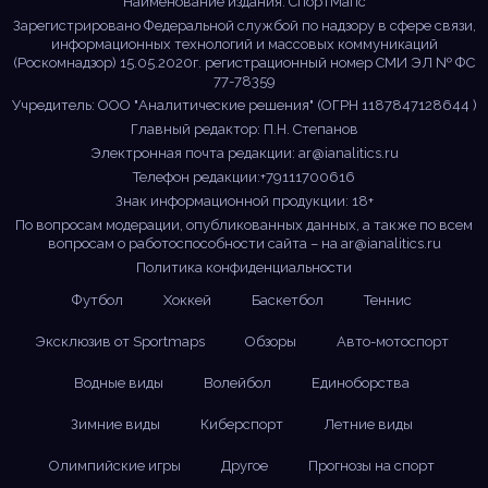
Наименование издания: СпортМапс
Зарегистрировано Федеральной службой по надзору в сфере связи,
информационных технологий и массовых коммуникаций
(Роскомнадзор) 15.05.2020г. регистрационный номер СМИ ЭЛ № ФС
77-78359
Учредитель: ООО "Аналитические решения" (ОГРН 1187847128644 )
Главный редактор: П.Н. Степанов
Электронная почта редакции:
ar@ianalitics.ru
Телефон редакции:+79111700616
Знак информационной продукции: 18+
По вопросам модерации, опубликованных данных, а также по всем
вопросам о работоспособности сайта – на
ar@ianalitics.ru
Политика конфиденциальности
Футбол
Хоккей
Баскетбол
Теннис
Эксклюзив от Sportmaps
Обзоры
Авто-мотоспорт
Водные виды
Волейбол
Единоборства
Зимние виды
Киберспорт
Летние виды
Олимпийские игры
Другое
Прогнозы на спорт