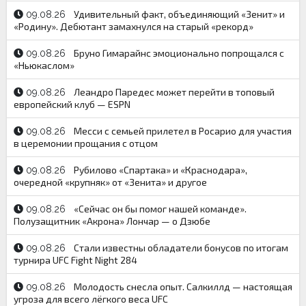
Удивительный факт, объединяющий «Зенит» и
09.08.26
«Родину». Дебютант замахнулся на старый «рекорд»
Бруно Гимарайнс эмоционально попрощался с
09.08.26
«Ньюкаслом»
Леандро Паредес может перейти в топовый
09.08.26
европейский клуб — ESPN
Месси с семьей прилетел в Росарио для участия
09.08.26
в церемонии прощания с отцом
Рубилово «Спартака» и «Краснодара»,
09.08.26
очередной «крупняк» от «Зенита» и другое
«Сейчас он бы помог нашей команде».
09.08.26
Полузащитник «Акрона» Лончар — о Дзюбе
Стали известны обладатели бонусов по итогам
09.08.26
турнира UFC Fight Night 284
Молодость снесла опыт. Салкиллд — настоящая
09.08.26
угроза для всего лёгкого веса UFC