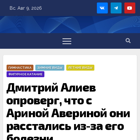
Skip
Вс. Авг 9, 2026
to
content
ГИМНАСТИКА
ЗИМНИЕ ВИДЫ
ЛЕТНИЕ ВИДЫ
ФИГУРНОЕ КАТАНИЕ
Дмитрий Алиев
опроверг, что с
Ариной Авериной они
расстались из-за его
болезни