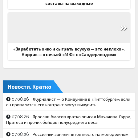
составы на выходные
«Заработать очко и сыграть всухую — это неплохо».
Кэррик — о ничьей «МЮ» с «Сандерлендом»
Новости. Кратко
Журналист — о Койвунене в «Питтсбурге»: если
07.08.26
он провалится, его контракт могут выкупить
Ярослав Амосов кратко описал Махачева, Гэрри,
07.08.26
Пратеса и прочих бойцов полусреднего веса
Россиянки заняли пятое место на молодежном
07.08.26