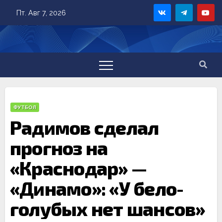
Skip
Пт. Авг 7, 2026
to
content
ФУТБОЛ
Радимов сделал
прогноз на
«Краснодар» —
«Динамо»: «У бело-
голубых нет шансов»