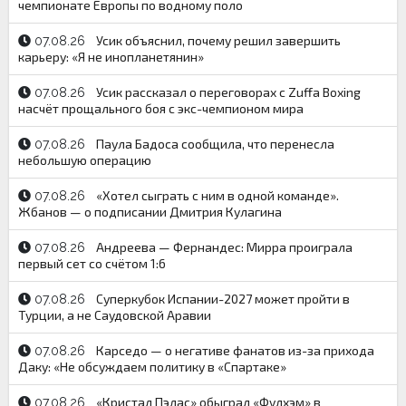
чемпионате Европы по водному поло
Усик объяснил, почему решил завершить
07.08.26
карьеру: «Я не инопланетянин»
Усик рассказал о переговорах с Zuffa Boxing
07.08.26
насчёт прощального боя с экс-чемпионом мира
Паула Бадоса сообщила, что перенесла
07.08.26
небольшую операцию
«Хотел сыграть с ним в одной команде».
07.08.26
Жбанов — о подписании Дмитрия Кулагина
Андреева — Фернандес: Мирра проиграла
07.08.26
первый сет со счётом 1:6
Суперкубок Испании-2027 может пройти в
07.08.26
Турции, а не Саудовской Аравии
Карседо — о негативе фанатов из-за прихода
07.08.26
Даку: «Не обсуждаем политику в «Спартаке»
«Кристал Пэлас» обыграл «Фулхэм» в
07.08.26