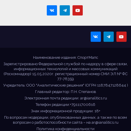
Sportmaps
Главные спортивные
новости!
Наименование издания: СпортМапс
Зарегистрировано Федеральной службой по надзору в сфере связи,
информационных технологий и массовых коммуникаций
(Роскомнадзор) 15.05.2020г. регистрационный номер СМИ ЭЛ № ФС
77-78359
Учредитель: ООО "Аналитические решения" (ОГРН 1187847128644 )
Главный редактор: П.Н. Степанов
Электронная почта редакции:
ar@ianalitics.ru
Телефон редакции:+79111700616
Знак информационной продукции: 18+
По вопросам модерации, опубликованных данных, а также по всем
вопросам о работоспособности сайта – на
ar@ianalitics.ru
Политика конфиденциальности