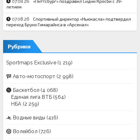
«Питтсбург» поздравил Сидни Кросби с 39-
07.08.26
летием
Спортивный директор «Ньюкасла» подтвердил
07.08.26
переход Бруно Гимарайнса в «Арсенал»
Рубрики
Sportmaps Exclusive
(1 219)
Авто-мотоспорт
(2 998)
Баскетбол
(4 068)
Единая лига ВТБ
(564)
НБА
(2 259)
Водные виды
(416)
Волейбол
(726)