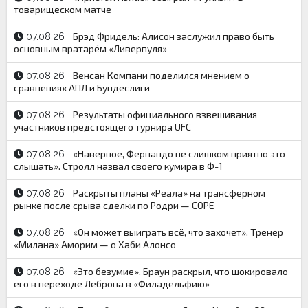
товарищеском матче
Брэд Фридель: Алисон заслужил право быть
07.08.26
основным вратарём «Ливерпуля»
Венсан Компани поделился мнением о
07.08.26
сравнениях АПЛ и Бундеслиги
Результаты официального взвешивания
07.08.26
участников предстоящего турнира UFC
«Наверное, Фернандо не слишком приятно это
07.08.26
слышать». Стролл назвал своего кумира в Ф-1
Раскрыты планы «Реала» на трансферном
07.08.26
рынке после срыва сделки по Родри — COPE
«Он может выиграть всё, что захочет». Тренер
07.08.26
«Милана» Аморим — о Хаби Алонсо
«Это безумие». Браун раскрыл, что шокировало
07.08.26
его в переходе Леброна в «Филадельфию»