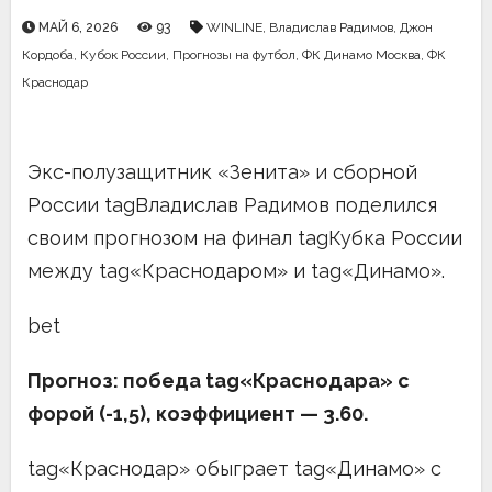
МАЙ 6, 2026
93
WINLINE
,
Владислав Радимов
,
Джон
Кордоба
,
Кубок России
,
Прогнозы на футбол
,
ФК Динамо Москва
,
ФК
Краснодар
Экс-полузащитник «Зенита» и сборной
России tagВладислав Радимов поделился
своим прогнозом на финал tagКубка России
между tag«Краснодаром» и tag«Динамо».
bet
Прогноз: победа tag«Краснодара» с
форой (-1,5), коэффициент —
3.60.
tag«Краснодар» обыграет tag«Динамо» с