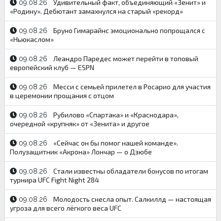
Удивительный факт, объединяющий «Зенит» и
09.08.26
«Родину». Дебютант замахнулся на старый «рекорд»
Бруно Гимарайнс эмоционально попрощался с
09.08.26
«Ньюкаслом»
Леандро Паредес может перейти в топовый
09.08.26
европейский клуб — ESPN
Месси с семьей прилетел в Росарио для участия
09.08.26
в церемонии прощания с отцом
Рубилово «Спартака» и «Краснодара»,
09.08.26
очередной «крупняк» от «Зенита» и другое
«Сейчас он бы помог нашей команде».
09.08.26
Полузащитник «Акрона» Лончар — о Дзюбе
Стали известны обладатели бонусов по итогам
09.08.26
турнира UFC Fight Night 284
Молодость снесла опыт. Салкиллд — настоящая
09.08.26
угроза для всего лёгкого веса UFC