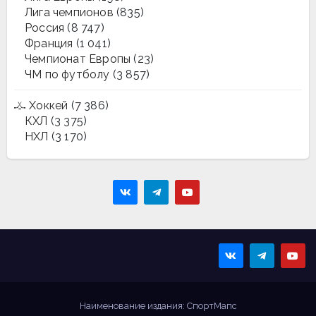
Лига чемпионов
(835)
Россия
(8 747)
Франция
(1 041)
Чемпионат Европы
(23)
ЧМ по футболу
(3 857)
Хоккей
(7 386)
КХЛ
(3 375)
НХЛ
(3 170)
Sportmaps
Главные спортивные
новости!
Наименование издания: СпортМапс