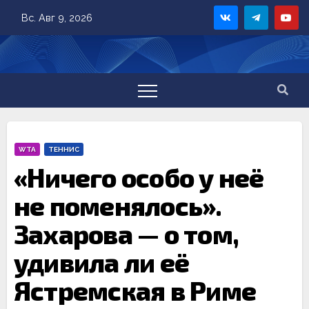
Skip
Вс. Авг 9, 2026
to
content
WTA
ТЕННИС
«Ничего особо у неё
не поменялось».
Захарова — о том,
удивила ли её
Ястремская в Риме