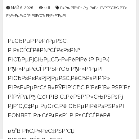
МАЙ 6, 2026
116
Р¤Рљ Р¦РЎРљРђ
,
Р¤Рљ РЎРїР°СЂС‚Р°Рє
,
РђР»РµРєСЃР°РЅРґСЂ РђР»Р°РµРІ
РџСЂРµР·РёРґРµРЅС‚
Р РѕСЃСЃРёР№СЃРєРѕР№
РїСЂРµРјСЊРµСЂ-Р»РёРіРё (Р РџР›)
РђР»РµРєСЃР°РЅРґСЂ РђР»Р°РµРІ
РїСЂРѕРєРѕРјРјРµРЅС‚РёСЂРѕРІР°Р»
РїРѕР±РµРґСѓ В«РЎРїР°СЂС‚Р°РєР°В» РЅР°Рґ
Р¦РЎРљРђ (1:0)
РІВ С„РёРЅР°Р»СЊРЅРѕРј
РјР°С‚С‡Рµ РџСѓС‚Рё СЂРµРіРёРѕРЅРѕРІ
FONBET РљСѓР±РєР° Р РѕСЃСЃРёРё.
вЂ”В РћС‚Р»РёС‡РЅР°СЏ