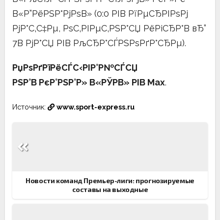
В«Р”РёРЅР°РјРѕВ» (0:0 РІВ РїРµСЂРІРѕРј
РјР°С‚С‡Рµ, РѕС‚РІРµС‚РЅР°СЏ РёРіСЂР°В вЂ”
7В РјР°СЏ РІВ РљСЂР°СЃРЅРѕРґР°СЂРµ).
РџРѕРґРїРёСЃС‹РІР°Р№СЃСЏ
РЅР°В РєР°РЅР°Р» В«РЎР­В» РІВ Max
.
Источник:
www.sport-express.ru
Навигация
по
записям
Новости команд Премьер-лиги: прогнозируемые
составы на выходные