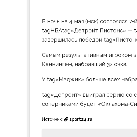
В ночь на 4 мая (мск) состоялся 7
tagНБАtag«Детройт Пистонс» — t
завершилась победой tag«Пистонс»
Самым результативным игроком в
Каннингем, набравший 32 очка.
У tag«Мэджик» больше всех набра
tag«Детройт» выиграл серию со с
соперниками будет «Оклахома-Си
Источник:
sport24.ru
Навигация