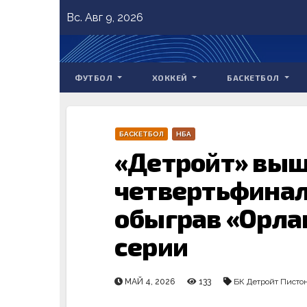
Skip
Вс. Авг 9, 2026
to
content
ФУТБОЛ
ХОККЕЙ
БАСКЕТБОЛ
БАСКЕТБОЛ
НБА
«Детройт» выш
четвертьфинал
обыграв «Орлан
серии
МАЙ 4, 2026
133
БК Детройт Писто