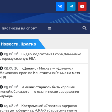
ПРОГНОЗЫ НА СПОРТ
Новости. Кратко
Видео: подготовка Егора Дёмина ко
09.08.26
второму сезону в НБА
«Динамо» Москва — «Динамо»
09.08.26
Махачкала: прогноз Константина Генича на матч
РПЛ
«Сейчас стараюсь быть хорошей
09.08.26
женой». Сакамото — о жизни после завершения
карьеры
Костромской «Спартак» одержал
09.08.26
волевую победу над «СКА-Хабаровск» в матче