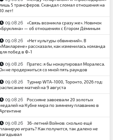
лишь 5 трансферов. Скандал сломал отношения на
10 лет!
«Связь возникла сразу же». Новичок
09.08.26
«Бруклина» — об отношениях с Егором Дёминым
«Нет культуры обвинений». В
09.08.26
«Макларене» рассказали, как изменилась команда
для побед в Ф-1
Пратес: я бы нокаутировал Моралеса.
09.08.26
Он не продержиться со мной пять раундов
Турнир WTA-1000, Торонто, 2026 год:
09.08.26
расписание матчей на 9 августа
Россияне завоевали 20 золотых
09.08.26
медалей на Кубке мира по зимнему плаванию в
Аргентине
36-летний Войнов: сколько ещё
09.08.26
планирую играть? Как получится, так далеко не
загадывал