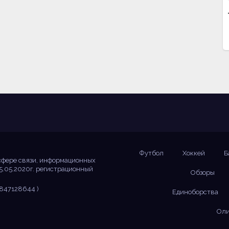
Футбол
Хоккей
Б
сфере связи, информационных
5.05.2020г. регистрационный
Обзоры
847128644 )
Единоборства
Оли