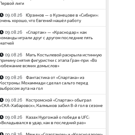
Первой лиги
Юрзинов — о Кузнецове в «Сибири»:
09.08.26
очень хорошо, что Евгений нашёл работу
«Спартак» — «Краснодар»: как
09.08.26
команды играли друг с другом последние пять
матчей
Мать Костылевой раскрыла истинную
09.08.26
причину снятия фигуристки с этапа Гран-при: «Во
избежание всяких домыслов»
Фантастика от «Спартака» из
09.08.26
Костромы: Мохаммади сделал сальто перед
выбросом аута на гол
Костромской «Спартак» обыграл
09.08.26
«СКА-Хабаровск», Калмыков забил 8-й гол в сезоне
Казах Нургожай о победе в UFC:
09.08.26
«Вкладывался в удар, как в последний раз»
Между «Спартаком» и «Краснодаром»
09.08.26