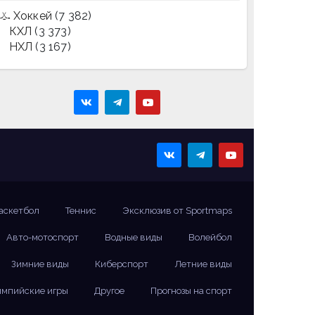
Хоккей
(7 382)
КХЛ
(3 373)
НХЛ
(3 167)
аскетбол
Теннис
Эксклюзив от Sportmaps
Авто-мотоспорт
Водные виды
Волейбол
Зимние виды
Киберспорт
Летние виды
мпийские игры
Другое
Прогнозы на спорт