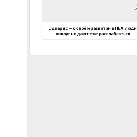
по
записям
Эдвардс — о своём развитии в НБА: люди
вокруг не дают мне расслабляться