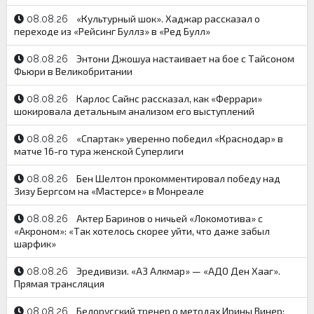
«Культурный шок». Хаджар рассказал о
08.08.26
переходе из «Рейсинг Буллз» в «Ред Булл»
Энтони Джошуа настаивает на бое с Тайсоном
08.08.26
Фьюри в Великобритании
Карлос Сайнс рассказал, как «Феррари»
08.08.26
шокировала детальным анализом его выступлений
«Спартак» уверенно победил «Краснодар» в
08.08.26
матче 16-го тура женской Суперлиги
Бен Шелтон прокомментировал победу над
08.08.26
Зизу Бергсом на «Мастерсе» в Монреале
Актер Баринов о ничьей «Локомотива» с
08.08.26
«Акроном»: «Так хотелось скорее уйти, что даже забыл
шарфик»
Эредивизи. «АЗ Алкмар» — «АДО Ден Хааг».
08.08.26
Прямая трансляция
Белорусский тренер о методах Ирины Винер:
08.08.26