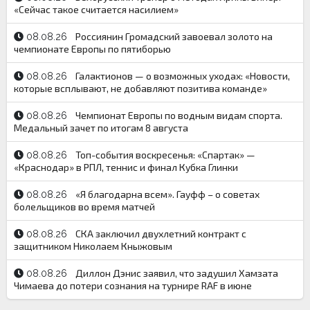
«Сейчас такое считается насилием»
Россиянин Громадский завоевал золото на
08.08.26
чемпионате Европы по пятиборью
Галактионов — о возможных уходах: «Новости,
08.08.26
которые всплывают, не добавляют позитива команде»
Чемпионат Европы по водным видам спорта.
08.08.26
Медальный зачет по итогам 8 августа
Топ-события воскресенья: «Спартак» —
08.08.26
«Краснодар» в РПЛ, теннис и финал Кубка Глинки
«Я благодарна всем». Гауфф – о советах
08.08.26
болельщиков во время матчей
СКА заключил двухлетний контракт с
08.08.26
защитником Николаем Кныжовым
Диллон Дэнис заявил, что задушил Хамзата
08.08.26
Чимаева до потери сознания на турнире RAF в июне