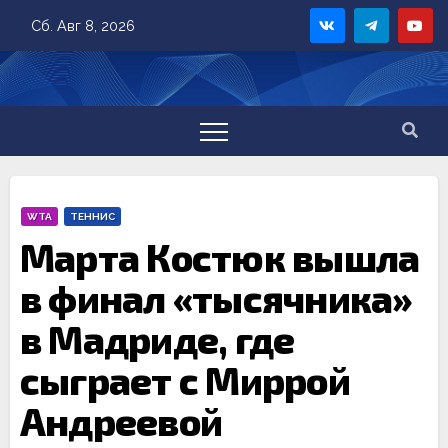
Skip
Сб. Авг 8, 2026
to
content
WTA
ТЕННИС
Марта Костюк вышла
в финал «тысячника»
в Мадриде, где
сыграет с Миррой
Андреевой