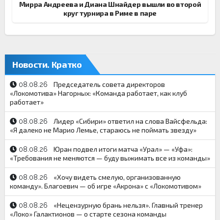
Мирра Андреева и Диана Шнайдер вышли во второй
круг турнира в Риме в паре
Новости. Кратко
Председатель совета директоров
08.08.26
«Локомотива» Нагорных: «Команда работает, как клуб
работает»
Лидер «Сибири» ответил на слова Вайсфельда:
08.08.26
«Я далеко не Марио Лемье, стараюсь не поймать звезду»
Юран подвел итоги матча «Урал» — «Уфа»:
08.08.26
«Требования не меняются — буду выжимать все из команды»
«Хочу видеть смелую, организованную
08.08.26
команду». Благоевич — об игре «Акрона» с «Локомотивом»
«Нецензурную брань нельзя». Главный тренер
08.08.26
«Локо» Галактионов — о старте сезона команды