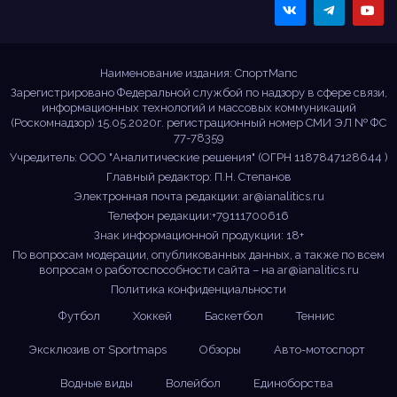
Sportmaps
Главные спортивные
новости!
Наименование издания: СпортМапс
Зарегистрировано Федеральной службой по надзору в сфере связи,
информационных технологий и массовых коммуникаций
(Роскомнадзор) 15.05.2020г. регистрационный номер СМИ ЭЛ № ФС
77-78359
Учредитель: ООО "Аналитические решения" (ОГРН 1187847128644 )
Главный редактор: П.Н. Степанов
Электронная почта редакции:
ar@ianalitics.ru
Телефон редакции:+79111700616
Знак информационной продукции: 18+
По вопросам модерации, опубликованных данных, а также по всем
вопросам о работоспособности сайта – на
ar@ianalitics.ru
Политика конфиденциальности
Футбол
Хоккей
Баскетбол
Теннис
Эксклюзив от Sportmaps
Обзоры
Авто-мотоспорт
Водные виды
Волейбол
Единоборства