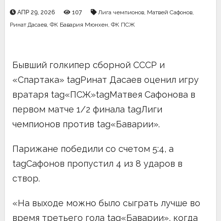
АПР 29, 2026
107
Лига чемпионов
,
Матвей Сафонов
,
Ринат Дасаев
,
ФК Бавария Мюнхен
,
ФК ПСЖ
Бывший голкипер сборной СССР и
«Спартака» tagРинат Дасаев оценил игру
вратаря tag«ПСЖ»tagМатвея Сафонова в
первом матче 1/2 финала tagЛиги
чемпионов против tag«Баварии».
Парижане победили со счетом 5:4, а
tagСафонов пропустил 4 из 8 ударов в
створ.
«На выходе можно было сыграть лучше во
время третьего гола tag«Баварии», когда