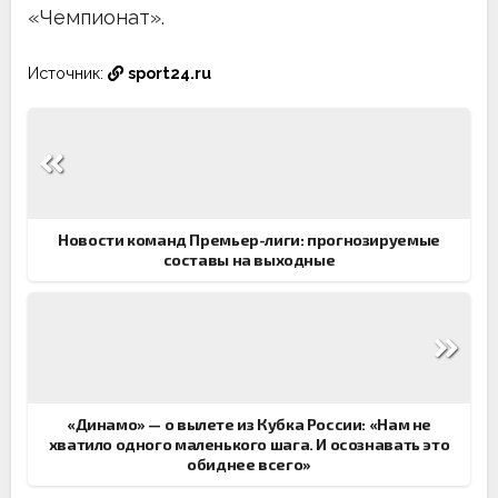
«Чемпионат».
Источник:
sport24.ru
Навигация
по
записям
Новости команд Премьер-лиги: прогнозируемые
составы на выходные
«Динамо» — о вылете из Кубка России: «Нам не
хватило одного маленького шага. И осознавать это
обиднее всего»