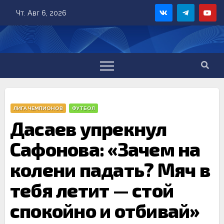
Skip
Чт. Авг 6, 2026
to
content
ЛИГА ЧЕМПИОНОВ
ФУТБОЛ
Дасаев упрекнул
Сафонова: «Зачем на
колени падать? Мяч в
тебя летит — стой
спокойно и отбивай»