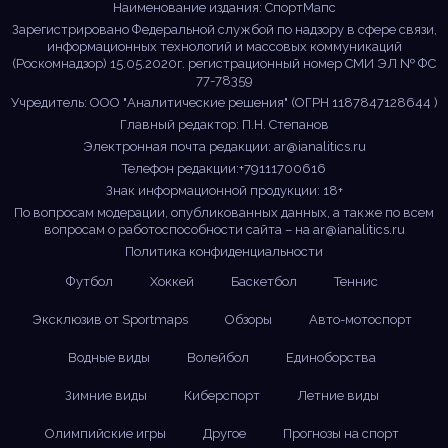
Наименование издания: СпортМапс
Зарегистрировано Федеральной службой по надзору в сфере связи,
информационных технологий и массовых коммуникаций
(Роскомнадзор) 15.05.2020г. регистрационный номер СМИ ЭЛ № ФС
77-78359
Учредитель: ООО "Аналитические решения" (ОГРН 1187847128644 )
Главный редактор: П.Н. Степанов
Электронная почта редакции:
ar@ianalitics.ru
Телефон редакции:+79111700616
Знак информационной продукции: 18+
По вопросам модерации, опубликованных данных, а также по всем
вопросам о работоспособности сайта – на
ar@ianalitics.ru
Политика конфиденциальности
Футбол
Хоккей
Баскетбол
Теннис
Эксклюзив от Sportmaps
Обзоры
Авто-мотоспорт
Водные виды
Волейбол
Единоборства
Зимние виды
Киберспорт
Летние виды
Олимпийские игры
Другое
Прогнозы на спорт