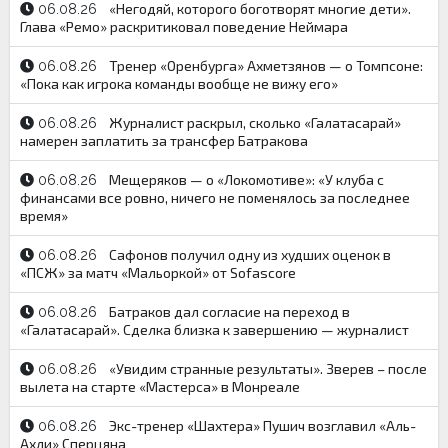
«Негодяй, которого боготворят многие дети».
06.08.26
Глава «Ремо» раскритиковал поведение Неймара
Тренер «Оренбурга» Ахметзянов — о Томпсоне:
06.08.26
«Пока как игрока команды вообще не вижу его»
Журналист раскрыл, сколько «Галатасарай»
06.08.26
намерен заплатить за трансфер Батракова
Мещеряков — о «Локомотиве»: «У клуба с
06.08.26
финансами все ровно, ничего не поменялось за последнее
время»
Сафонов получил одну из худших оценок в
06.08.26
«ПСЖ» за матч «Мальоркой» от Sofascore
Батраков дал согласие на переход в
06.08.26
«Галатасарай». Сделка близка к завершению — журналист
«Увидим странные результаты». Зверев – после
06.08.26
вылета на старте «Мастерса» в Монреале
Экс-тренер «Шахтера» Пушич возглавил «Аль-
06.08.26
Ахли» Сперцяна