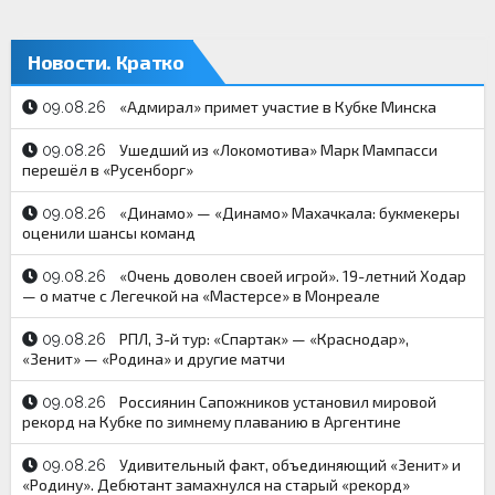
Новости. Кратко
«Адмирал» примет участие в Кубке Минска
09.08.26
Ушедший из «Локомотива» Марк Мампасси
09.08.26
перешёл в «Русенборг»
«Динамо» — «Динамо» Махачкала: букмекеры
09.08.26
оценили шансы команд
«Очень доволен своей игрой». 19-летний Ходар
09.08.26
— о матче с Легечкой на «Мастерсе» в Монреале
РПЛ, 3-й тур: «Спартак» — «Краснодар»,
09.08.26
«Зенит» — «Родина» и другие матчи
Россиянин Сапожников установил мировой
09.08.26
рекорд на Кубке по зимнему плаванию в Аргентине
Удивительный факт, объединяющий «Зенит» и
09.08.26
«Родину». Дебютант замахнулся на старый «рекорд»