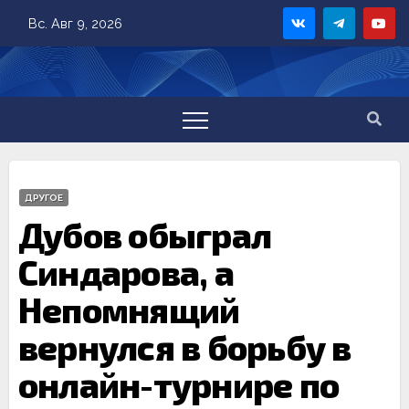
Skip
Вс. Авг 9, 2026
to
content
ДРУГОЕ
Дубов обыграл
Синдарова, а
Непомнящий
вернулся в борьбу в
онлайн-турнире по