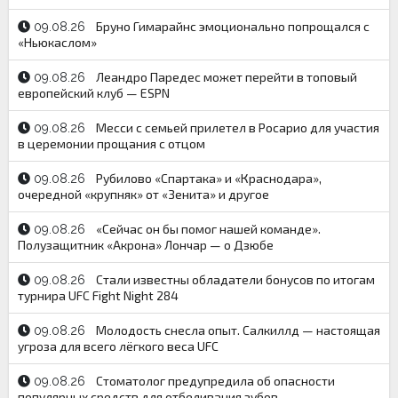
Бруно Гимарайнс эмоционально попрощался с
09.08.26
«Ньюкаслом»
Леандро Паредес может перейти в топовый
09.08.26
европейский клуб — ESPN
Месси с семьей прилетел в Росарио для участия
09.08.26
в церемонии прощания с отцом
Рубилово «Спартака» и «Краснодара»,
09.08.26
очередной «крупняк» от «Зенита» и другое
«Сейчас он бы помог нашей команде».
09.08.26
Полузащитник «Акрона» Лончар — о Дзюбе
Стали известны обладатели бонусов по итогам
09.08.26
турнира UFC Fight Night 284
Молодость снесла опыт. Салкиллд — настоящая
09.08.26
угроза для всего лёгкого веса UFC
Стоматолог предупредила об опасности
09.08.26
популярных средств для отбеливания зубов