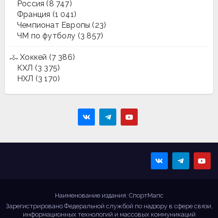
Россия
(8 747)
Франция
(1 041)
Чемпионат Европы
(23)
ЧМ по футболу
(3 857)
Хоккей
(7 386)
КХЛ
(3 375)
НХЛ
(3 170)
Sportmaps
Главные спортивные
новости!
Наименование издания: СпортМапс
Зарегистрировано Федеральной службой по надзору в сфере связи,
информационных технологий и массовых коммуникаций