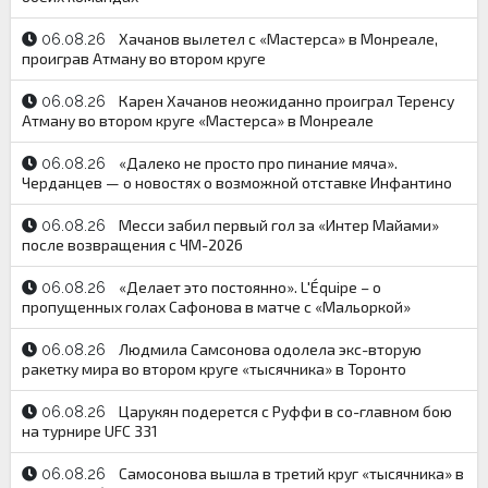
Хачанов вылетел с «Мастерса» в Монреале,
06.08.26
проиграв Атману во втором круге
Карен Хачанов неожиданно проиграл Теренсу
06.08.26
Атману во втором круге «Мастерса» в Монреале
«Далеко не просто про пинание мяча».
06.08.26
Черданцев — о новостях о возможной отставке Инфантино
Месси забил первый гол за «Интер Майами»
06.08.26
после возвращения с ЧМ-2026
«Делает это постоянно». L'Équipe – о
06.08.26
пропущенных голах Сафонова в матче с «Мальоркой»
Людмила Самсонова одолела экс-вторую
06.08.26
ракетку мира во втором круге «тысячника» в Торонто
Царукян подерется с Руффи в со-главном бою
06.08.26
на турнире UFC 331
Самосонова вышла в третий круг «тысячника» в
06.08.26