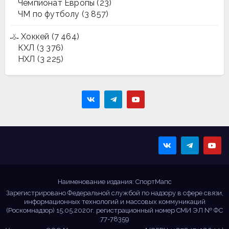
Чемпионат Европы
(23)
ЧМ по футболу
(3 857)
Хоккей
(7 464)
КХЛ
(3 376)
НХЛ
(3 225)
Sportmaps
Главные спортивные
новости!
Наименование издания: СпортМапс
Зарегистрировано Федеральной службой по надзору в сфере связи,
информационных технологий и массовых коммуникаций
(Роскомнадзор) 15.05.2020г. регистрационный номер СМИ ЭЛ № ФС
77-78359