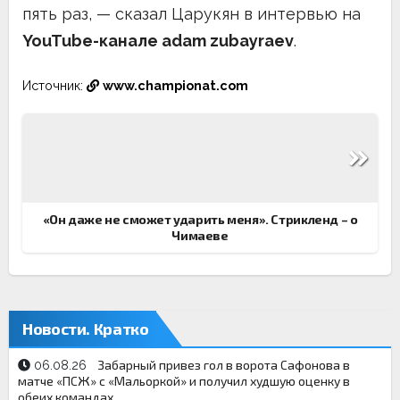
пять раз, — сказал Царукян в интервью на
YouTube-канале adam zubayraev
.
Источник:
www.championat.com
Навигация
по
записям
«Он даже не сможет ударить меня». Стрикленд – о
Чимаеве
Новости. Кратко
Забарный привез гол в ворота Сафонова в
06.08.26
матче «ПСЖ» с «Мальоркой» и получил худшую оценку в
обеих командах