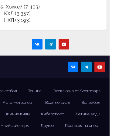
Хоккей
(7 403)
КХЛ
(3 357)
НХЛ
(3 193)
аскетбол
Теннис
Эксклюзив от Sportmaps
Авто-мотоспорт
Водные виды
Волейбол
Зимние виды
Киберспорт
Летние виды
мпийские игры
Другое
Прогнозы на спорт