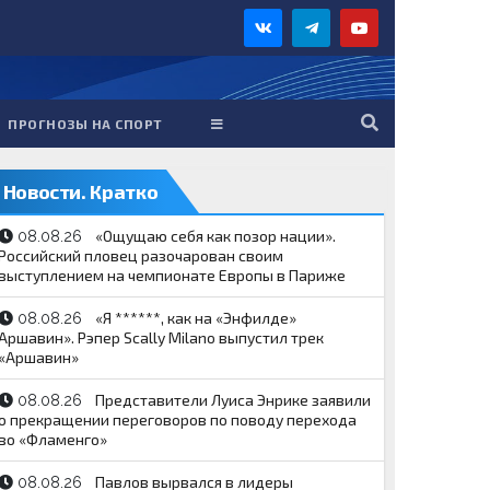
ПРОГНОЗЫ НА СПОРТ
Новости. Кратко
«Ощущаю себя как позор нации».
08.08.26
Российский пловец разочарован своим
выступлением на чемпионате Европы в Париже
«Я ******, как на «Энфилде»
08.08.26
Аршавин». Рэпер Scally Milano выпустил трек
«Аршавин»
Представители Луиса Энрике заявили
08.08.26
о прекращении переговоров по поводу перехода
во «Фламенго»
Павлов вырвался в лидеры
08.08.26