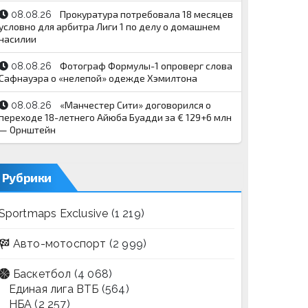
Прокуратура потребовала 18 месяцев
08.08.26
условно для арбитра Лиги 1 по делу о домашнем
насилии
Фотограф Формулы-1 опроверг слова
08.08.26
Сафнауэра о «нелепой» одежде Хэмилтона
«Манчестер Сити» договорился о
08.08.26
переходе 18-летнего Айюба Буадди за € 129+6 млн
— Орнштейн
Рубрики
Sportmaps Exclusive
(1 219)
Авто-мотоспорт
(2 999)
Баскетбол
(4 068)
Единая лига ВТБ
(564)
НБА
(2 257)