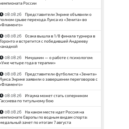
чемпионата России
Представители Энрике объявили о
08.08.26
полном срыве перехода Луиса из «Зенита» во
«Фламенго»
Осака вышла в 1/8 финала турнира в
08.08.26
Торонто и встретится с победившей Андрееву
канадкой
Ничушкин — о работе с психологом:
08.08.26
«Уже четыре года в терапии»
Представители футболиста «Зенита»
08.08.26
Луиса Энрике заявили о завершении переговоров с
«Фламенго»
Итаума может стать соперником
08.08.26
Гассиева по титульному бою
На каком месте идет Россия на
08.08.26
чемпионате Европы по водным видам спорта:
медальный зачет по итогам 7 августа