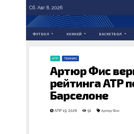
Skip
Сб. Авг 8, 2026
to
content
ФУТБОЛ
ХОККЕЙ
БАСКЕТБОЛ
ATP
ТЕННИС
Артюр Фис верн
рейтинга ATP п
Барселоне
АПР 19, 2026
91
Артюр Фис