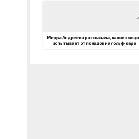
Навигация
по
записям
Мирра Андреева рассказала, какие эмоц
испытывает от поездок на гольф-каре