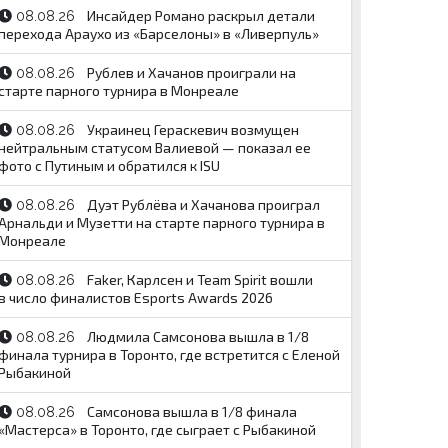
Инсайдер Романо раскрыл детали
08.08.26
перехода Араухо из «Барселоны» в «Ливерпуль»
Рублев и Хачанов проиграли на
08.08.26
старте парного турнира в Монреале
Украинец Гераскевич возмущен
08.08.26
нейтральным статусом Валиевой — показал ее
фото с Путиным и обратился к ISU
Дуэт Рублёва и Хачанова проиграл
08.08.26
Арнальди и Музетти на старте парного турнира в
Монреале
Faker, Карлсен и Team Spirit вошли
08.08.26
в число финалистов Esports Awards 2026
Людмила Самсонова вышла в 1/8
08.08.26
финала турнира в Торонто, где встретится с Еленой
Рыбакиной
Самсонова вышла в 1/8 финала
08.08.26
«Мастерса» в Торонто, где сыграет с Рыбакиной