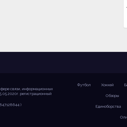
Футбол
Хоккей
Б
сфере связи, информационных
5.05.2020г. регистрационный
Обзоры
847128644 )
Единоборства
Оли