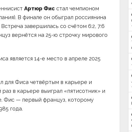
теннисист
Артюр Фис
стал чемпионом
пания). В финале он обыграл россиянина
. Встреча завершилась со счётом 6:2, 7:6
анцуз вернётся на 25-ю строчку мирового
са является 14-е место в апреле 2025
ал для Фиса четвёртым в карьере и
 раз в карьере выиграл «пятисотник» и
е. Фис — первый француз, которому
985 года.