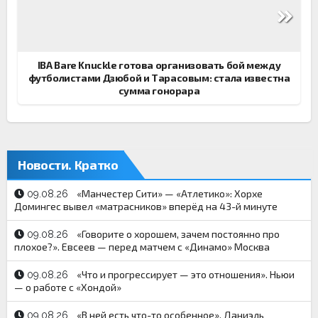
по
записям
IBA Bare Knuckle готова организовать бой между
футболистами Дзюбой и Тарасовым: стала известна
сумма гонорара
Новости. Кратко
«Манчестер Сити» — «Атлетико»: Хорхе
09.08.26
Домингес вывел «матрасников» вперёд на 43-й минуте
«Говорите о хорошем, зачем постоянно про
09.08.26
плохое?». Евсеев — перед матчем с «Динамо» Москва
«Что и прогрессирует — это отношения». Ньюи
09.08.26
— о работе с «Хондой»
«В ней есть что-то особенное». Даниэль
09.08.26