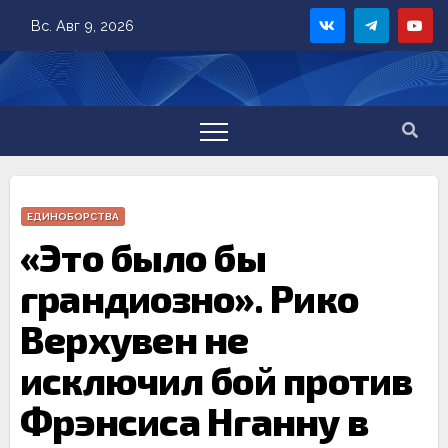
Skip
Вс. Авг 9, 2026
to
content
ЕДИНОБОРСТВА
«Это было бы
грандиозно». Рико
Верхувен не
исключил бой против
Фрэнсиса Нганну в