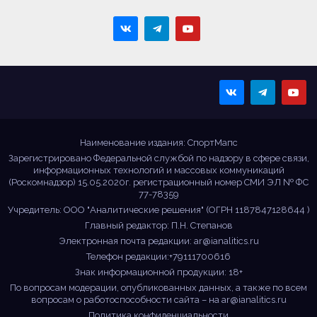
Sportmaps
Главные спортивные
новости!
Наименование издания: СпортМапс
Зарегистрировано Федеральной службой по надзору в сфере связи,
информационных технологий и массовых коммуникаций
(Роскомнадзор) 15.05.2020г. регистрационный номер СМИ ЭЛ № ФС
77-78359
Учредитель: ООО "Аналитические решения" (ОГРН 1187847128644 )
Главный редактор: П.Н. Степанов
Электронная почта редакции:
ar@ianalitics.ru
Телефон редакции:+79111700616
Знак информационной продукции: 18+
По вопросам модерации, опубликованных данных, а также по всем
вопросам о работоспособности сайта – на
ar@ianalitics.ru
Политика конфиденциальности