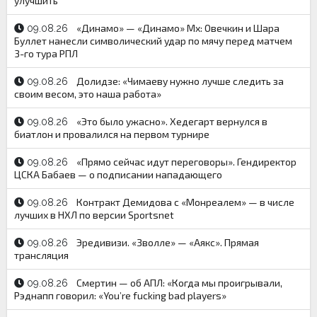
улучшить
«Динамо» — «Динамо» Мх: Овечкин и Шара
09.08.26
Буллет нанесли символический удар по мячу перед матчем
3-го тура РПЛ
Долидзе: «Чимаеву нужно лучше следить за
09.08.26
своим весом, это наша работа»
«Это было ужасно». Хедегарт вернулся в
09.08.26
биатлон и провалился на первом турнире
«Прямо сейчас идут переговоры». Гендиректор
09.08.26
ЦСКА Бабаев — о подписании нападающего
Контракт Демидова с «Монреалем» — в числе
09.08.26
лучших в НХЛ по версии Sportsnet
Эредивизи. «Зволле» — «Аякс». Прямая
09.08.26
трансляция
Смертин — об АПЛ: «Когда мы проигрывали,
09.08.26
Рэднапп говорил: «You’re fucking bad players»