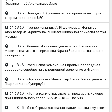
Коллинз — об Александре Эале
Звезда PFL Дитчева отреагировала на слухи о
09.08.26
скором переходе в UFC
Тренер команды АПЛ шокировал фанатов —
09.08.26
Хюрцелер из «Брайтона» лишился шикарной прически за три
месяца
Ловчев: «Есть ощущение, что «Локомотив»
09.08.26
может откатиться в середняки. Фраза Баринова сказана не
так просто»
Российская чемпионка Европы Новолодская
09.08.26
завоевала серебро на однодневной велогонке в Италии
«Арсенал» — «Манчестер Сити»: битва учеников
09.08.26
Гвардиолы за Суперкубок
«Тоттенхэм» отказывается продавать Ромеро
09.08.26
принципиальному сопернику из АПЛ — The Sun
Лэнс Стролл рассказал, какие навыки ему стоит
09.08.26