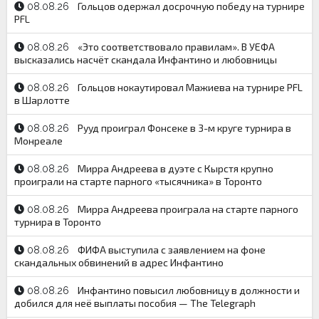
Гольцов одержал досрочную победу на турнире
08.08.26
PFL
«Это соответствовало правилам». В УЕФА
08.08.26
высказались насчёт скандала Инфантино и любовницы
Гольцов нокаутировал Мажиева на турнире PFL
08.08.26
в Шарлотте
Рууд проиграл Фонсеке в 3-м круге турнира в
08.08.26
Монреале
Мирра Андреева в дуэте с Кырстя крупно
08.08.26
проиграли на старте парного «тысячника» в Торонто
Мирра Андреева проиграла на старте парного
08.08.26
турнира в Торонто
ФИФА выступила с заявлением на фоне
08.08.26
скандальных обвинений в адрес Инфантино
Инфантино повысил любовницу в должности и
08.08.26
добился для неё выплаты пособия — The Telegraph