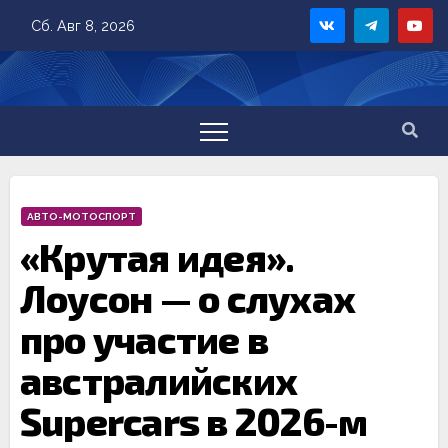
Skip
Сб. Авг 8, 2026
to
content
АВТО-МОТОСПОРТ
«Крутая идея».
Лоусон — о слухах
про участие в
австралийских
Supercars в 2026-м