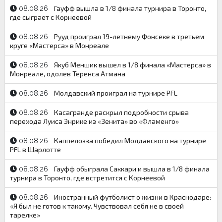
Гауфф вышла в 1/8 финала турнира в Торонто,
08.08.26
где сыграет с Корнеевой
Рууд проиграл 19-летнему Фонсеке в третьем
08.08.26
круге «Мастерса» в Монреале
Якуб Меншик вышел в 1/8 финала «Мастерса» в
08.08.26
Монреале, одолев Теренса Атмана
Молдавский проиграл на турнире PFL
08.08.26
Касагранде раскрыл подробности срыва
08.08.26
перехода Луиса Энрике из «Зенита» во «Фламенго»
Каппелозза победил Молдавского на турнире
08.08.26
PFL в Шарлотте
Гауфф обыграла Саккари и вышла в 1/8 финала
08.08.26
турнира в Торонто, где встретится с Корнеевой
Иностранный футболист о жизни в Краснодаре:
08.08.26
«Я был не готов к такому. Чувствовал себя не в своей
тарелке»