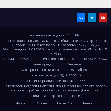
Sportmaps
Главные спортивные
новости!
Наименование издания: СпортМапс
Зарегистрировано Федеральной службой по надзору в сфере связи,
информационных технологий и массовых коммуникаций
(Роскомнадзор) 15.05.2020г. регистрационный номер СМИ ЭЛ № ФС
77-78359
Учредитель: ООО "Аналитические решения" (ОГРН 1187847128644 )
Главный редактор: П.Н. Степанов
Электронная почта редакции:
ar@ianalitics.ru
Телефон редакции:+79111700616
Знак информационной продукции: 18+
По вопросам модерации, опубликованных данных, а также по всем
вопросам о работоспособности сайта – на
ar@ianalitics.ru
Политика конфиденциальности
Футбол
Хоккей
Баскетбол
Теннис