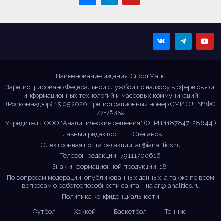
Sportmaps
Главные спортивные
новости!
Наименование издания: СпортМапс
Зарегистрировано Федеральной службой по надзору в сфере связи,
информационных технологий и массовых коммуникаций
(Роскомнадзор) 15.05.2020г. регистрационный номер СМИ ЭЛ № ФС
77-78359
Учредитель: ООО "Аналитические решения" (ОГРН 1187847128644 )
Главный редактор: П.Н. Степанов
Электронная почта редакции:
ar@ianalitics.ru
Телефон редакции:+79111700616
Знак информационной продукции: 18+
По вопросам модерации, опубликованных данных, а также по всем
вопросам о работоспособности сайта – на
ar@ianalitics.ru
Политика конфиденциальности
Футбол
Хоккей
Баскетбол
Теннис