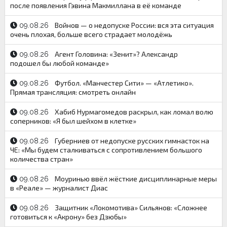
после появления Гэвина Макмиллана в её команде
Войнов — о недопуске России: вся эта ситуация
09.08.26
очень плохая, больше всего страдает молодёжь
Агент Головина: «Зенит»? Александр
09.08.26
подошел бы любой команде»
Футбол. «Манчестер Сити» — «Атлетико».
09.08.26
Прямая трансляция: смотреть онлайн
Хабиб Нурмагомедов раскрыл, как ломал волю
09.08.26
соперников: «Я был шейхом в клетке»
Губерниев от недопуске русских гимнасток на
09.08.26
ЧЕ: «Мы будем сталкиваться с сопротивлением большого
количества стран»
Моуринью ввёл жёсткие дисциплинарные меры
09.08.26
в «Реале» — журналист Диас
Защитник «Локомотива» Сильянов: «Сложнее
09.08.26
готовиться к «Акрону» без Дзюбы»