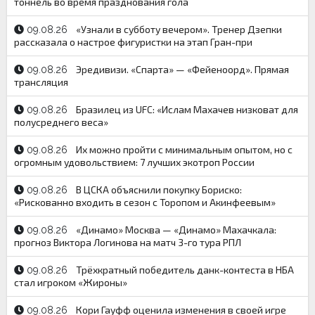
тоннель во время празднования гола
«Узнали в субботу вечером». Тренер Дзепки
09.08.26
рассказала о настрое фигуристки на этап Гран-при
Эредивизи. «Спарта» — «Фейеноорд». Прямая
09.08.26
трансляция
Бразилец из UFC: «Ислам Махачев низковат для
09.08.26
полусреднего веса»
Их можно пройти с минимальным опытом, но с
09.08.26
огромным удовольствием: 7 лучших экотроп России
В ЦСКА объяснили покупку Бориско:
09.08.26
«Рискованно входить в сезон с Торопом и Акинфеевым»
«Динамо» Москва — «Динамо» Махачкала:
09.08.26
прогноз Виктора Логинова на матч 3-го тура РПЛ
Трёхкратный победитель данк-контеста в НБА
09.08.26
стал игроком «Жироны»
Кори Гауфф оценила изменения в своей игре
09.08.26