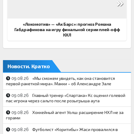
по
записям
«Локомотив» — «Ак Барс»: прогноз Романа
Габдрафикова на игру финальной серии плей-офф
КХЛ
Новости. Кратко
«Мы сможем увидеть, как она становится
09.08.26
первой ракеткой мира». Макки – об Александре Эале
Главный тренер «Спартака» Кс оценил голевой
09.08.26
пас игрока через сальто после розыгрыша аута
Хоккейный агент Уолш: расширение НХЛ не за
09.08.26
горами
Футболист «Коритибы» Жаси провалился в
09.08.26