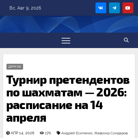
Skip
Вс. Авг 9, 2026
to
content
ДРУГОЕ
Турнир претендентов
по шахматам — 2026:
расписание на 14
апреля
АПР 14, 2026
170
Андрей Есипенко
,
Жавохир Синдаров
,