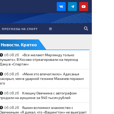
ПРОГНОЗЫ НА СПОРТ
Новости. Кратко
«Все желают Мирлинду только
06.08.26
лучшего». В Косово отреагировали на переход
Даку в «Спартак»
«Меня это впечатлило». Адесанья
06.08.26
раскрыл, чем в ударной технике Махачев поразил
его
Клюшку Овечкина с автографом
06.08.26
продали на аукционе за 940 тысяч рублей
Яшкин вспомнил знакомство с
06.08.26
Овечкиным: «Я думал, что «Вашингтон» не выиграет