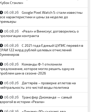
Кубок Стэнли»
Google Pixel Watch 5: стали известны
06.08.26
все характеристики и цены за неделю до
премьеры
«Реал» и Винисиус договорились о
06.08.26
пролонгации контракта
С 2021 года Единый ЦУПИС перевёл в
06.08.26
ЕРАИ 122 млрд рублей целевых отчислений
букмекеров
Команды Ф-1 отклонили
06.08.26
предложение, которое могло решить одну из
проблем шин в сезоне-2026
Дегтярёв – проверке атлетов на
06.08.26
нейтральность: это чистой воды политика
Трансфер Диоманде — самый
06.08.26
дорогой в истории «Реала»
«Динамо-ЛО» сыграет два
06.08.26