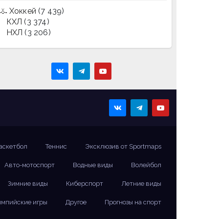
Хоккей
(7 439)
КХЛ
(3 374)
НХЛ
(3 206)
аскетбол
Теннис
Эксклюзив от Sportmaps
Авто-мотоспорт
Водные виды
Волейбол
Зимние виды
Киберспорт
Летние виды
мпийские игры
Другое
Прогнозы на спорт