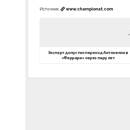
Источник:
www.championat.com
Навигация
по
записям
Эксперт допустил переход Антонелли в
«Феррари» через пару лет