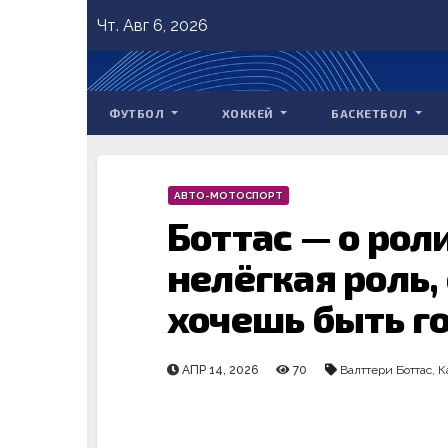
Skip
Чт. Авг 6, 2026
to
content
ФУТБОЛ
ХОККЕЙ
БАСКЕТБОЛ
АВТО-МОТОСПОРТ
Боттас — о рол
нелёгкая роль,
хочешь быть 
АПР 14, 2026
70
Валттери Боттас
,
К