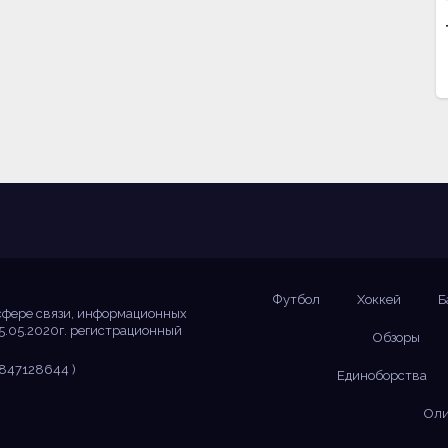
Футбол
Хоккей
Б
сфере связи, информационных
5.05.2020г. регистрационный
Обзоры
847128644 )
Единоборства
Оли