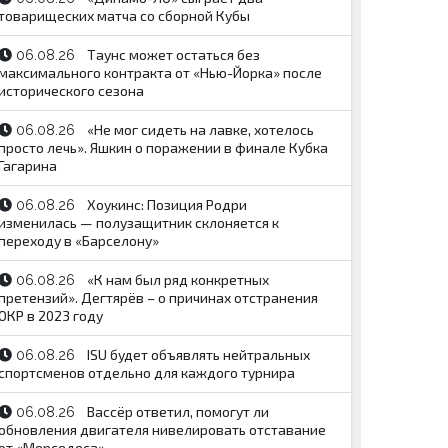
товарищеских матча со сборной Кубы
Таунс может остаться без
06.08.26
максимального контракта от «Нью-Йорка» после
исторического сезона
«Не мог сидеть на лавке, хотелось
06.08.26
просто лечь». Яшкин о поражении в финале Кубка
Гагарина
Хоукинс: Позиция Родри
06.08.26
изменилась — полузащитник склоняется к
переходу в «Барселону»
«К нам был ряд конкретных
06.08.26
претензий». Дегтярёв – о причинах отстранения
ОКР в 2023 году
ISU будет объявлять нейтральных
06.08.26
спортсменов отдельно для каждого турнира
Вассёр ответил, помогут ли
06.08.26
обновления двигателя нивелировать отставание
от «Мерседеса»