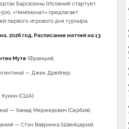
 кортах Барселоны (Испания) стартует
-500. «Чемпионат» предлагает
ей первого игрового дня турнира.
на, 2026 год. Расписание матчей на 13
нтен Муте
(Франция);
Аргентина) — Джек Дрейпер
 Куинн (США);
ина) — Хамад Меджедович (Сербия);
ания) — Стэн Вавринка (Швейцария);