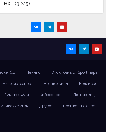
НХЛ
(3 225)
аскетбол
Теннис
Эксклюзив от Sportmaps
Авто-мотоспорт
Водные виды
Волейбол
Зимние виды
Киберспорт
Летние виды
мпийские игры
Другое
Прогнозы на спорт