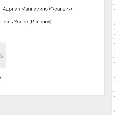
 — Адриан Маннарино (Франция);
фаэль Ходар (Испания).
е