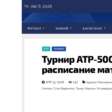
Skip
Чт. Авг 6, 2026
to
content
ФУТБОЛ
ХОККЕЙ
БАСКЕТБОЛ
ATP
ТЕННИС
Турнир ATP-500
расписание мат
АПР 13, 2026
147
Адриан Маннари
Опелка
,
Стэн Вавринка
,
Томас Мартин Этчеверри