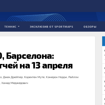
ТЕННИС
ЭКСКЛЮЗИВ ОТ SPORTMAPS
ОБЗОРЫ
, Барселона:
чей на 13 апреля
но
,
Джек Дрейпер
,
Корентен Муте
,
Кэмерон Норри
,
Райлли
,
Хамад Меджедович