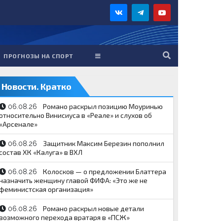
ПРОГНОЗЫ НА СПОРТ
Новости. Кратко
Романо раскрыл позицию Моуринью
06.08.26
относительно Винисиуса в «Реале» и слухов об
«Арсенале»
Защитник Максим Березин пополнил
06.08.26
состав ХК «Калуга» в ВХЛ
Колосков — о предложении Блаттера
06.08.26
назначить женщину главой ФИФА: «Это же не
феминистская организация»
Романо раскрыл новые детали
06.08.26
возможного перехода вратаря в «ПСЖ»