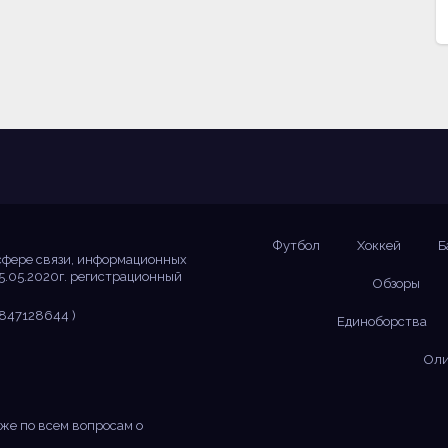
Футбол
Хоккей
Б
сфере связи, информационных
5.05.2020г. регистрационный
Обзоры
847128644 )
Единоборства
Оли
же по всем вопросам о