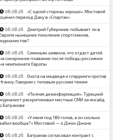
«С одной стороны хорошо». Мостовой
06.08.26
оценил переход Даку в «Спартак»
Дмитрий Губерниев: побывает ли в
06.08.26
Европе нынешнее поколение спортсменов,
журналистов?
Симоньян заявила, что отдаст детей
06.08.26
на синхронное плавание после победы россиянок
на чемпионате Европы
Охота на медведя и спарринги против
06.08.26
Нганну. Говорим с топовым русским тяжем
«Полная дезинформация». Турецкий
06.08.26
журналист раскритиковал местные СМИ за инсайд
о Батракове
«У меня под 180 голов, а он сколько
06.08.26
забил вообще?» Мостовой — о Джон Джоне
Батраков согласовал контракт с
06.08.26