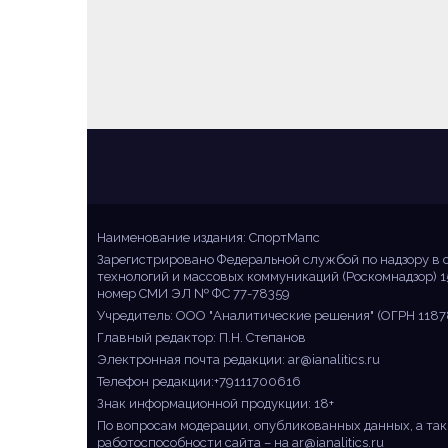
Sportmaps
Главные спортивные новости!
Наименование издания: СпортМапс
Зарегистрировано Федеральной службой по надзору в 
технологий и массовых коммуникаций (Роскомнадзор) 1
номер СМИ ЭЛ № ФС 77-78359
Учредитель: ООО "Аналитические решения" (ОГРН 1187
Главный редактор: П.Н. Степанов
Электронная почта редакции:
ar@ianalitics.ru
Телефон редакции:+79111700616
Знак информационной продукции: 18+
По вопросам модерации, опубликованных данных, а так
работоспособности сайта – на
ar@ianalitics.ru