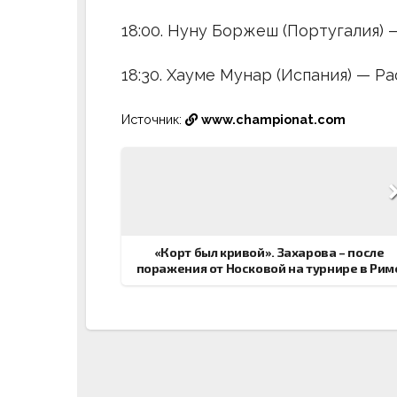
18:00. Нуну Боржеш (Португалия)
18:30. Хауме Мунар (Испания) — Ра
Источник:
www.championat.com
Навигация
по
записям
«Корт был кривой». Захарова – после
поражения от Носковой на турнире в Рим