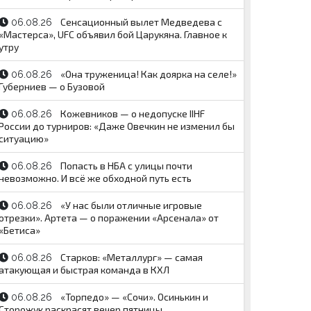
Сенсационный вылет Медведева с
06.08.26
«Мастерса», UFC объявил бой Царукяна. Главное к
утру
«Она труженица! Как доярка на селе!»
06.08.26
Губерниев — о Бузовой
Кожевников — о недопуске IIHF
06.08.26
России до турниров: «Даже Овечкин не изменил бы
ситуацию»
Попасть в НБА с улицы почти
06.08.26
невозможно. И всё же обходной путь есть
«У нас были отличные игровые
06.08.26
отрезки». Артета — о поражении «Арсенала» от
«Бетиса»
Старков: «Металлург» — самая
06.08.26
атакующая и быстрая команда в КХЛ
«Торпедо» — «Сочи». Осинькин и
06.08.26
Сторожук раскрасят вечер пятницы