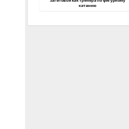
Загитовой как тренера по фигурному
катанию