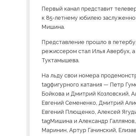
Первый канал представит телеве
к 85-летнему юбилею заслуженно
Мишина.
Представление прошло в петербу
режиссером стал Илья Авербух, а
Туктамышева.
На льду свои номера продемонст
tagфигурного катания — Петр Гум
Бойкова и Дмитрий Козловский, А
Евгений Семененко, Дмитрий Алие
Евгений Плющенко, Алексей Ягуди
tagМишина и Александр Галлямов,
Маринин, Артур Гачинский, Елиза