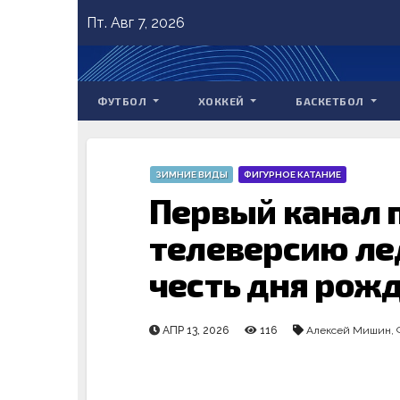
Skip
Пт. Авг 7, 2026
to
content
ФУТБОЛ
ХОККЕЙ
БАСКЕТБОЛ
ЗИМНИЕ ВИДЫ
ФИГУРНОЕ КАТАНИЕ
Первый канал 
телеверсию ле
честь дня рож
АПР 13, 2026
116
Алексей Мишин
,