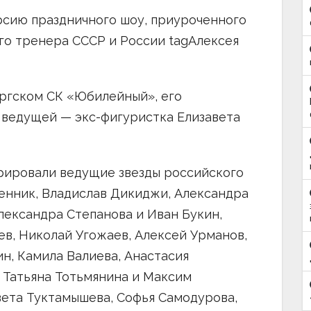
рсию праздничного шоу, приуроченного
го тренера СССР и России tagАлексея
ргском СК «Юбилейный», его
 ведущей — экс-фигуристка Елизавета
рировали ведущие звезды российского
енник, Владислав Дикиджи, Александра
лександра Степанова и Иван Букин,
в, Николай Угожаев, Алексей Урманов,
н, Камила Валиева, Анастасия
 Татьяна Тотьмянина и Максим
вета Туктамышева, Софья Самодурова,