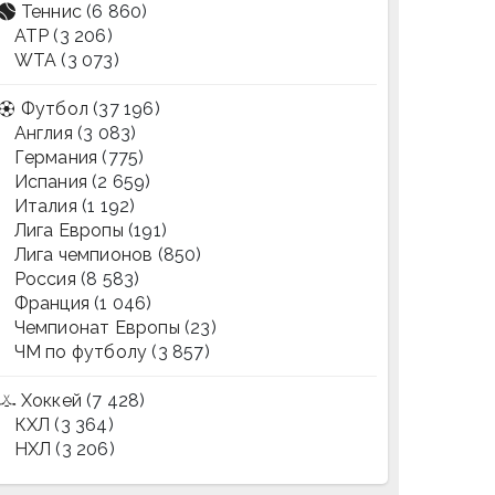
Теннис
(6 860)
ATP
(3 206)
WTA
(3 073)
Футбол
(37 196)
Англия
(3 083)
Германия
(775)
Испания
(2 659)
Италия
(1 192)
Лига Европы
(191)
Лига чемпионов
(850)
Россия
(8 583)
Франция
(1 046)
Чемпионат Европы
(23)
ЧМ по футболу
(3 857)
Хоккей
(7 428)
КХЛ
(3 364)
НХЛ
(3 206)