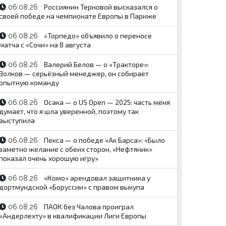
Россиянин Терновой высказался о
06.08.26
своей победе на чемпионате Европы в Париже
«Торпедо» объявило о переносе
06.08.26
матча с «Сочи» на 8 августа
Валерий Белов — о «Тракторе»:
06.08.26
Волков — серьёзный менеджер, он собирает
опытную команду
Осака — о US Open — 2025: часть меня
06.08.26
думает, что я шла уверенной, поэтому так
выступила
Пекса — о победе «Ак Барса»: «Было
06.08.26
заметно желание с обеих сторон, «Нефтяник»
показал очень хорошую игру»
«Комо» арендовал защитника у
06.08.26
дортмундской «Боруссии» с правом выкупа
ПАОК без Чалова проиграл
06.08.26
«Андерлехту» в квалификации Лиги Европы