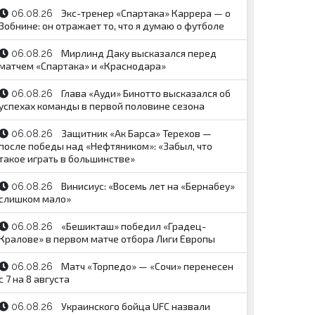
Экс-тренер «Спартака» Каррера — о
06.08.26
Зобнине: он отражает то, что я думаю о футболе
Мирлинд Даку высказался перед
06.08.26
матчем «Спартака» и «Краснодара»
Глава «Ауди» Бинотто высказался об
06.08.26
успехах команды в первой половине сезона
Защитник «Ак Барса» Терехов —
06.08.26
после победы над «Нефтяником»: «Забыл, что
такое играть в большинстве»
Винисиус: «Восемь лет на «Бернабеу»
06.08.26
слишком мало»
«Бешикташ» победил «Градец-
06.08.26
Кралове» в первом матче отбора Лиги Европы
Матч «Торпедо» — «Сочи» перенесен
06.08.26
с 7 на 8 августа
Украинского бойца UFC назвали
06.08.26