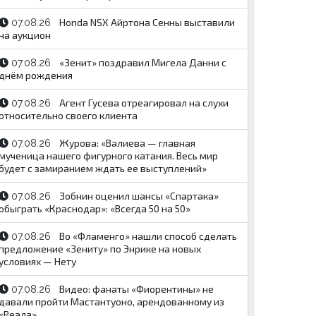
Honda NSX Айртона Сенны выставили
07.08.26
на аукцион
«Зенит» поздравил Мигела Данни с
07.08.26
днём рождения
Агент Гусева отреагировал на слухи
07.08.26
относительно своего клиента
Журова: «Валиева — главная
07.08.26
мученица нашего фигурного катания. Весь мир
будет с замиранием ждать ее выступлений»
Зобнин оценил шансы «Спартака»
07.08.26
обыграть «Краснодар»: «Всегда 50 на 50»
Во «Фламенго» нашли способ сделать
07.08.26
предложение «Зениту» по Энрике на новых
условиях — Нету
Видео: фанаты «Фиорентины» не
07.08.26
давали пройти Мастантуоно, арендованному из
«Реала»