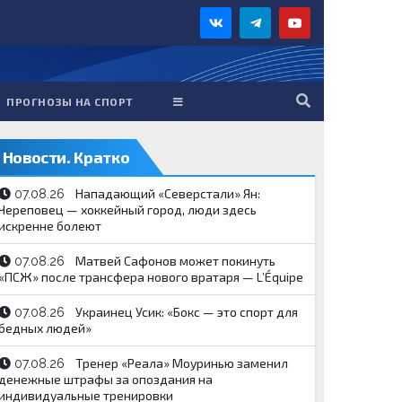
ПРОГНОЗЫ НА СПОРТ
Новости. Кратко
Нападающий «Северстали» Ян:
07.08.26
Череповец — хоккейный город, люди здесь
искренне болеют
Матвей Сафонов может покинуть
07.08.26
«ПСЖ» после трансфера нового вратаря — L’Équipe
Украинец Усик: «Бокс — это спорт для
07.08.26
бедных людей»
Тренер «Реала» Моуринью заменил
07.08.26
денежные штрафы за опоздания на
индивидуальные тренировки