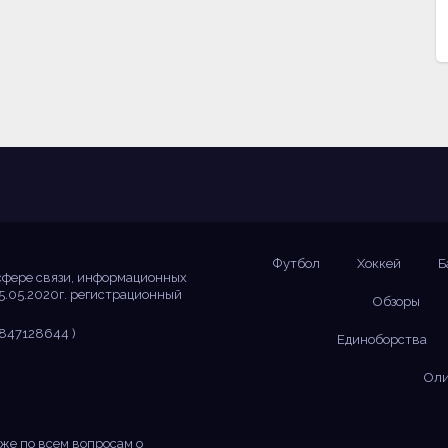
Футбол
Хоккей
Б
сфере связи, информационных
5.05.2020г. регистрационный
Обзоры
847128644 )
Единоборства
Оли
же по всем вопросам о