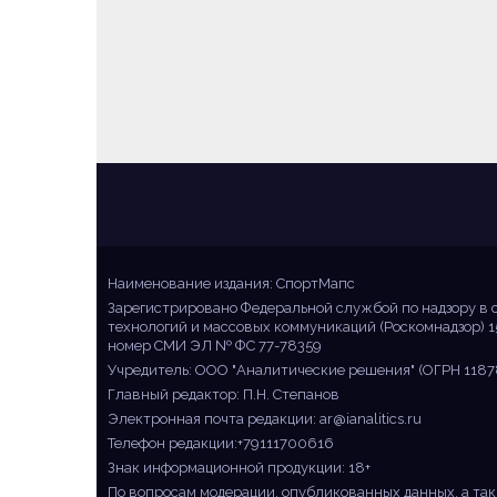
Sportmaps
Главные спортивные новости!
Наименование издания: СпортМапс
Зарегистрировано Федеральной службой по надзору в 
технологий и массовых коммуникаций (Роскомнадзор) 1
номер СМИ ЭЛ № ФС 77-78359
Учредитель: ООО "Аналитические решения" (ОГРН 1187
Главный редактор: П.Н. Степанов
Электронная почта редакции:
ar@ianalitics.ru
Телефон редакции:+79111700616
Знак информационной продукции: 18+
По вопросам модерации, опубликованных данных, а так