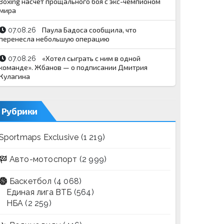
Boxing насчёт прощального боя с экс-чемпионом
мира
Паула Бадоса сообщила, что
07.08.26
перенесла небольшую операцию
«Хотел сыграть с ним в одной
07.08.26
команде». Жбанов — о подписании Дмитрия
Кулагина
Рубрики
Sportmaps Exclusive
(1 219)
Авто-мотоспорт
(2 999)
Баскетбол
(4 068)
Единая лига ВТБ
(564)
НБА
(2 259)