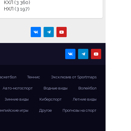
КХЛ
(3 360)
НХЛ
(3 197)
аскетбол
Теннис
Эксклюзив от Sportmaps
Авто-мотоспорт
Водные виды
Волейбол
Зимние виды
Киберспорт
Летние виды
мпийские игры
Другое
Прогнозы на спорт