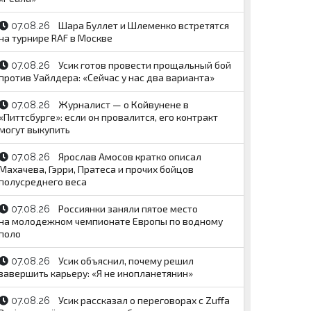
Шара Буллет и Шлеменко встретятся
07.08.26
на турнире RAF в Москве
Усик готов провести прощальный бой
07.08.26
против Уайлдера: «Сейчас у нас два варианта»
Журналист — о Койвунене в
07.08.26
«Питтсбурге»: если он провалится, его контракт
могут выкупить
Ярослав Амосов кратко описал
07.08.26
Махачева, Гэрри, Пратеса и прочих бойцов
полусреднего веса
Россиянки заняли пятое место
07.08.26
на молодежном чемпионате Европы по водному
поло
Усик объяснил, почему решил
07.08.26
завершить карьеру: «Я не инопланетянин»
Усик рассказал о переговорах с Zuffa
07.08.26