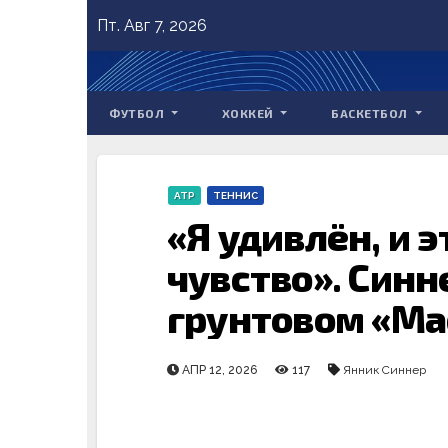
Skip
Пт. Авг 7, 2026
to
content
ФУТБОЛ
ХОККЕЙ
БАСКЕТБОЛ
ATP
ТЕННИС
«Я удивлён, и 
чувство». Синн
грунтовом «Ма
АПР 12, 2026
117
Янник Синнер