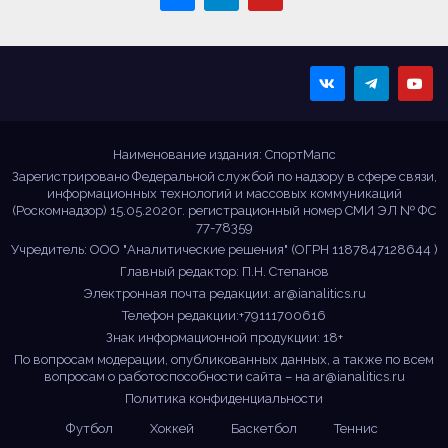
Sportmaps
Главные спортивные
новости!
Наименование издания: СпортМапс
Зарегистрировано Федеральной службой по надзору в сфере связи,
информационных технологий и массовых коммуникаций
(Роскомнадзор) 15.05.2020г. регистрационный номер СМИ ЭЛ № ФС
77-78359
Учредитель: ООО "Аналитические решения" (ОГРН 1187847128644 )
Главный редактор: П.Н. Степанов
Электронная почта редакции:
ar@ianalitics.ru
Телефон редакции:+79111700616
Знак информационной продукции: 18+
По вопросам модерации, опубликованных данных, а также по всем
вопросам о работоспособности сайта – на
ar@ianalitics.ru
Политика конфиденциальности
Футбол
Хоккей
Баскетбол
Теннис