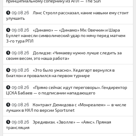
принципиальному сопернику из АПЛ — The Sun
Лэнс Стролл рассказал, какие навыки ему стоит
09.08.26
улучшить
«Динамо» — «Динамо» Мх: Овечкин и Шара
09.08.26
Буллет нанесли символический удар по мячу перед матчем
3-го тура РПЛ
Долидзе: «Чимаеву нужно лучше следить за
09.08.26
своим весом, это наша работа»
«Это было ужасно». Хедегарт вернулся в
09.08.26
биатлон и провалился на первом турнире
«Прямо сейчас идут переговоры». Гендиректор
09.08.26
ЦСКА Бабаев — о подписании нападающего
Контракт Демидова с «Монреалем» — в числе
09.08.26
лучших в НХЛ по версии Sportsnet
Эредивизи. «Зволле» — «Аякс». Прямая
09.08.26
трансляция