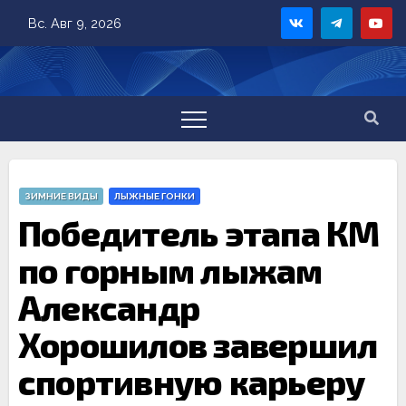
Skip
Вс. Авг 9, 2026
to
content
ЗИМНИЕ ВИДЫ
ЛЫЖНЫЕ ГОНКИ
Победитель этапа КМ
по горным лыжам
Александр
Хорошилов завершил
спортивную карьеру