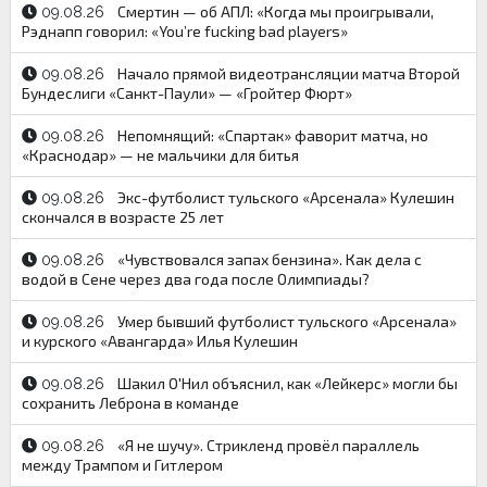
Смертин — об АПЛ: «Когда мы проигрывали,
09.08.26
Рэднапп говорил: «You’re fucking bad players»
Начало прямой видеотрансляции матча Второй
09.08.26
Бундеслиги «Санкт-Паули» — «Гройтер Фюрт»
Непомнящий: «Спартак» фаворит матча, но
09.08.26
«Краснодар» — не мальчики для битья
Экс-футболист тульского «Арсенала» Кулешин
09.08.26
скончался в возрасте 25 лет
«Чувствовался запах бензина». Как дела с
09.08.26
водой в Сене через два года после Олимпиады?
Умер бывший футболист тульского «Арсенала»
09.08.26
и курского «Авангарда» Илья Кулешин
Шакил О'Нил объяснил, как «Лейкерс» могли бы
09.08.26
сохранить Леброна в команде
«Я не шучу». Стрикленд провёл параллель
09.08.26
между Трампом и Гитлером