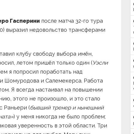
еро Гасперини
после матча 32-го тура
3:0) выразил недовольство трансферами
авил клубу свободу выбора имён,
просил, летом пришёл только один (
Уэсли
атем я попросил поработать над
ли Шомуродова и Салемекерса. Работа
ом. Я всегда настаивал на повышении
нию, этого не произошло, и это стало
с Раньери (
бывший тренер и нынешний
ната»
) у меня никогда не было проблем;
аковая уверенность в этой области. Три