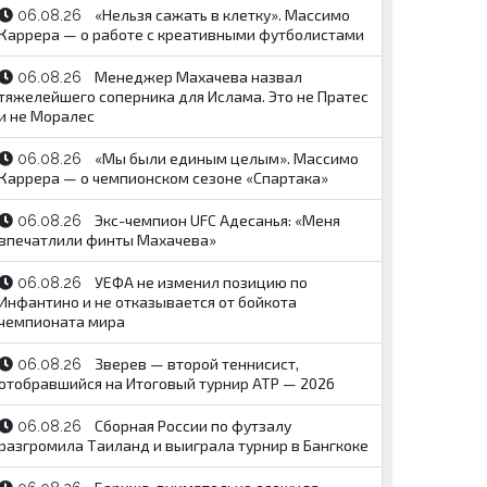
«Нельзя сажать в клетку». Массимо
06.08.26
Каррера — о работе с креативными футболистами
Менеджер Махачева назвал
06.08.26
тяжелейшего соперника для Ислама. Это не Пратес
и не Моралес
«Мы были единым целым». Массимо
06.08.26
Каррера — о чемпионском сезоне «Спартака»
Экс-чемпион UFC Адесанья: «Меня
06.08.26
впечатлили финты Махачева»
УЕФА не изменил позицию по
06.08.26
Инфантино и не отказывается от бойкота
чемпионата мира
Зверев — второй теннисист,
06.08.26
отобравшийся на Итоговый турнир ATP — 2026
Сборная России по футзалу
06.08.26
разгромила Таиланд и выиграла турнир в Бангкоке