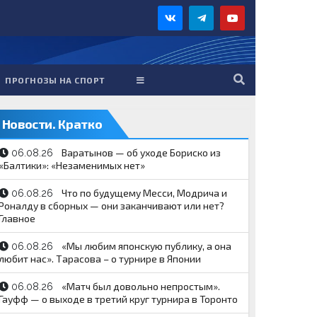
ПРОГНОЗЫ НА СПОРТ
Новости. Кратко
Варатынов — об уходе Бориско из
06.08.26
«Балтики»: «Незаменимых нет»
Что по будущему Месси, Модрича и
06.08.26
Роналду в сборных — они заканчивают или нет?
Главное
«Мы любим японскую публику, а она
06.08.26
любит нас». Тарасова – о турнире в Японии
«Матч был довольно непростым».
06.08.26
Гауфф — о выходе в третий круг турнира в Торонто