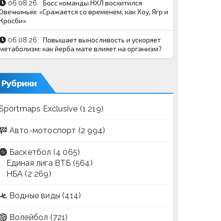
Босс команды НХЛ восхитился
06.08.26
Овечкиным: «Сражается со временем, как Хоу, Ягр и
Кросби»
Повышает выносливость и ускоряет
06.08.26
метаболизм: как йерба мате влияет на организм?
Рубрики
Sportmaps Exclusive
(1 219)
Авто-мотоспорт
(2 994)
Баскетбол
(4 065)
Единая лига ВТБ
(564)
НБА
(2 269)
Водные виды
(414)
Волейбол
(721)