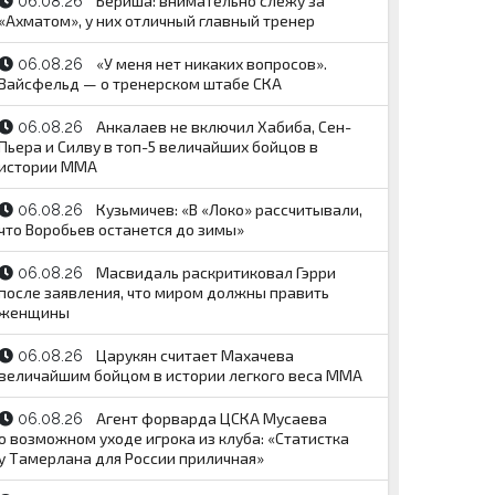
Бериша: внимательно слежу за
06.08.26
«Ахматом», у них отличный главный тренер
«У меня нет никаких вопросов».
06.08.26
Вайсфельд — о тренерском штабе СКА
Анкалаев не включил Хабиба, Сен-
06.08.26
Пьера и Силву в топ-5 величайших бойцов в
истории ММА
Кузьмичев: «В «Локо» рассчитывали,
06.08.26
что Воробьев останется до зимы»
Масвидаль раскритиковал Гэрри
06.08.26
после заявления, что миром должны править
женщины
Царукян считает Махачева
06.08.26
величайшим бойцом в истории легкого веса ММА
Агент форварда ЦСКА Мусаева
06.08.26
о возможном уходе игрока из клуба: «Статистка
у Тамерлана для России приличная»