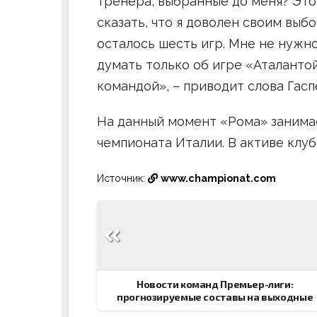
тренера, выбранные до меня? Это
сказать, что я доволен своим выбо
осталось шесть игр. Мне не нужно
думать только об игре «Аталантой
командой», – приводит слова Гаспе
На данный момент «Рома» занима
чемпионата Италии. В активе клуба
Источник:
www.championat.com
Навигация
по
записям
Новости команд Премьер-лиги:
прогнозируемые составы на выходные