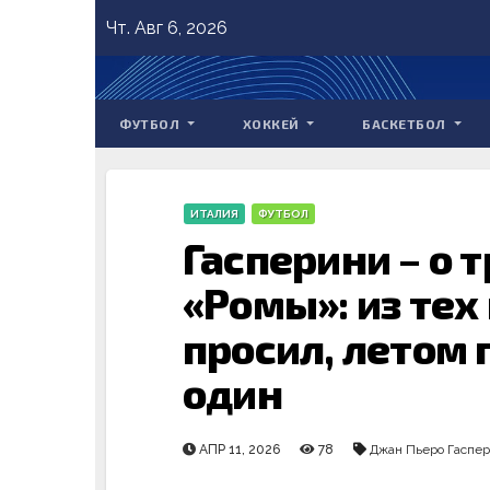
Skip
Чт. Авг 6, 2026
to
content
ФУТБОЛ
ХОККЕЙ
БАСКЕТБОЛ
ИТАЛИЯ
ФУТБОЛ
Гасперини – о 
«Ромы»: из тех 
просил, летом
один
АПР 11, 2026
78
Джан Пьеро Гаспе