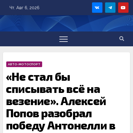
Skip
Чт. Авг 6, 2026
to
content
АВТО-МОТОСПОРТ
«Не стал бы
списывать всё на
везение». Алексей
Попов разобрал
победу Антонелли в