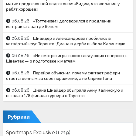
матче предсезонной подготовки: «Видим, что желание у
ребят хорошее»
«Тоттенхэм» договорился о продлении
06.08.26
контракта с ван де Веном
Шнайдер и Александрова пробились в
06.08.26
четвёртый круг Торонто! Диана в дерби выбила Калинскую
«Не смотрю игры своих следующих соперниц».
06.08.26
Швёнтек — о подготовке к матчам
Перейра объяснил, почему считает рефери
06.08.26
ответственным за своё поражение, а не Сириля Гана
Диана Шнайдер обыграла Анну Калинскую и
06.08.26
вышла в 1/8 финала турнира в Торонто
Рубрики
Sportmaps Exclusive
(1 219)