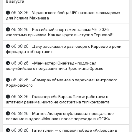
8 августа
Украинского бойца UFC назвали «кошмаром»
06.08.26
для Ислама Махачева
Российский спортсмен закрыл ЧЕ–2026
06.08.26
«золотым» прыжком. Как же круто выступил Терновой!
Даку рассказал о разговоре с Карседо о роли
06.08.26
форварда в «Спартаке»
«Манчестер Юнайтед» подписал
06.08.26
колумбийского полузащитника Кристиана Ороско
«Самара» объявила о переходе центрового
06.08.26
Коряковского
Голкипер «Ак Барса» Пекса: работаем в
06.08.26
штатном режиме, никто не смотрит на тип контракта
Магнес Аклиуш опубликовал прощальное
06.08.26
послание в адрес «Монако» после перехода в «ПСЖ»
Гатиятулин — о первой победе «Ак Барса» в
06.08.26