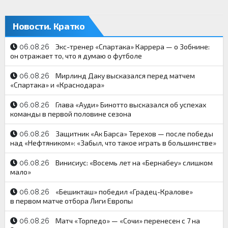
Новости. Кратко
Экс-тренер «Спартака» Каррера — о Зобнине:
06.08.26
он отражает то, что я думаю о футболе
Мирлинд Даку высказался перед матчем
06.08.26
«Спартака» и «Краснодара»
Глава «Ауди» Бинотто высказался об успехах
06.08.26
команды в первой половине сезона
Защитник «Ак Барса» Терехов — после победы
06.08.26
над «Нефтяником»: «Забыл, что такое играть в большинстве»
Винисиус: «Восемь лет на «Бернабеу» слишком
06.08.26
мало»
«Бешикташ» победил «Градец-Кралове»
06.08.26
в первом матче отбора Лиги Европы
Матч «Торпедо» — «Сочи» перенесен с 7 на
06.08.26