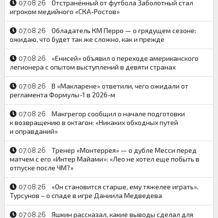
Отстранённый от футбола Заболотный стал
07.08.26
игроком медийного «СКА-Ростов»
Обладатель КМ Перро — о грядущем сезоне:
07.08.26
ожидаю, что будет так же сложно, как и прежде
«Енисей» объявил о переходе американского
07.08.26
легионера с опытом выступлений в девяти странах
В «Макларене» ответили, чего ожидали от
07.08.26
регламента Формулы-1 в 2026-м
Макгрегор сообщил о начале подготовки
07.08.26
к возвращению в октагон: «Никаких обходных путей
и оправданий»
Тренер «Монтеррея» — о дубле Месси перед
07.08.26
матчем с его «Интер Майами»: «Лео не хотел еще побыть в
отпуске после ЧМ?»
«Он становится старше, ему тяжелее играть».
07.08.26
Турсунов – о спаде в игре Даниила Медведева
Яшкин рассказал, какие выводы сделал для
07.08.26