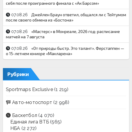
себя после проигранного финала с «Ак Барсом»
Джейлен Браун ответил, общался ли с Тейтумом
07.08.26
после своего обмена из «Бостона»
«Мастерс» в Монреале, 2026 год: расписание
07.08.26
матчей на 7 августа
«От природы быстр. Это талант». Ферстаппен —
07.08.26
о 15-летнем юниоре «Макларена»
Рубрики
Sportmaps Exclusive
(1 219)
Авто-мотоспорт
(2 998)
Баскетбол
(4 070)
Единая лига ВТБ
(565)
НБА
(2 272)