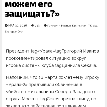
можем его
защищать?»
МАР 30, 2026
113
Григорий Иванов
,
Криминал
,
ФК Урал
Екатеринбург
Президент tag«Урала»tagГригорий Иванов
прокомментировал ситуацию вокруг
игрока системы клуба tagДаниила Секача.
Напомним, что 16 марта 20-летнему игроку
«Урала-2» предъявили обвинение в
убийстве жительницы Северо-Западного
округа Москвы. tagСекач признал вину, но
заявил, что действовал под влиянием