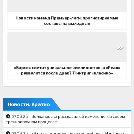
записям
Новости команд Премьер-лиги: прогнозируемые
составы на выходные
«Барсе» светит уникальное чемпионство, а «Реал»
развалится после драк? 11 интриг «класико»
Новости. Кратко
Волкановски рассказал об изменениях в своём
07.08.26
тренировочном процессе
«В реальном мире получаю любовь». Иэн Гэрри
07.08.26