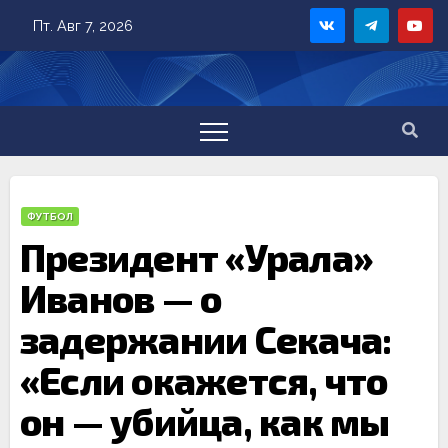
Skip
Пт. Авг 7, 2026
to
content
ФУТБОЛ
Президент «Урала»
Иванов — о
задержании Секача:
«Если окажется, что
он — убийца, как мы