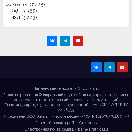
Хоккей
(7 425)
КХЛ
(3 366)
НХЛ
(3 203)
Sportmaps
Главные спортивные
новости!
Наименование издания: СпортМапс
Зарегистрировано Федеральной службой по надзору в сфере связи,
информационных технологий и массовых коммуникаций
(Роскомнадзор) 15.05.2020г. регистрационный номер СМИ ЭЛ № ФС
77-78359
Учредитель: ООО "Аналитические решения" (ОГРН 1187847128644 )
Главный редактор: П.Н. Степанов
Электронная почта редакции:
ar@ianalitics.ru