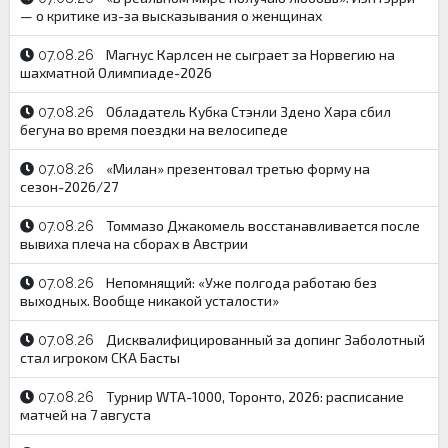
— о критике из-за высказывания о женщинах
Магнус Карлсен не сыграет за Норвегию на
07.08.26
шахматной Олимпиаде-2026
Обладатель Кубка Стэнли Здено Хара сбил
07.08.26
бегуна во время поездки на велосипеде
«Милан» презентовал третью форму на
07.08.26
сезон-2026/27
Томмазо Джакомель восстанавливается после
07.08.26
вывиха плеча на сборах в Австрии
Непомнящий: «Уже полгода работаю без
07.08.26
выходных. Вообще никакой усталости»
Дисквалифицированный за допинг Заболотный
07.08.26
стал игроком СКА Басты
Турнир WTA-1000, Торонто, 2026: расписание
07.08.26
матчей на 7 августа